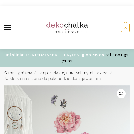
Skip
Skip
to
to
navigation
content
0
Infolinia: PONIEDZIAŁEK — PIĄTEK: 9.00-16.00
tel.: 881 31
71 81
Strona główna
/
sklep
/
Naklejki na ściany dla dzieci
/
Naklejka na ścianę do pokoju dziecka z piwoniami