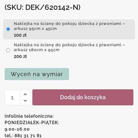
(SKU: DEK/620142-N)
Naklejka na ścianę do pokoju dziecka z piwoniami –
arkusz 95cm x 45cm
100
zł
Naklejka na ścianę do pokoju dziecka z piwoniami –
arkusz 180cm x 95cm
200
zł
Wyceń na wymiar
ilość
Dodaj do koszyka
Naklejka
na
ścianę
Infolinia telefoniczna:
do
PONIEDZIAŁEK-PIĄTEK:
9.00-16.00
pokoju
tel.: 881 31 71 81
dziecka