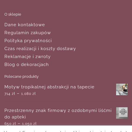
O sklepie
Dane kontaktowe
Regulamin zakupów
Polityka prywatności
Czas realizacji i koszty dostawy
Reklamacje i zwroty
Blog o dekoracjach
Polecane produkty
Motyw tropikalnej abstrakcji na tapecie
–
714
zł
1,080
zł
Przestrzenny znak firmowy z ozdobnymi liśćmi
do apteki
–
650
zł
1,050
zł