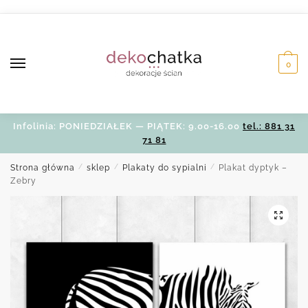
Skip
Skip
to
to
navigation
content
0
Infolinia: PONIEDZIAŁEK — PIĄTEK: 9.00-16.00
tel.: 881 31
71 81
Strona główna
/
sklep
/
Plakaty do sypialni
/
Plakat dyptyk –
Zebry