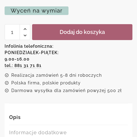
Wyceń na wymiar
ilość
Dodaj do koszyka
Plakat
dyptyk
-
Infolinia telefoniczna:
Zebry
PONIEDZIAŁEK-PIĄTEK:
9.00-16.00
tel.: 881 31 71 81
Realizacja zamówień 5-8 dni roboczych
Polska firma, polskie produkty
Darmowa wysyłka dla zamówień powyżej 500 zł
Opis
Informacje dodatkowe