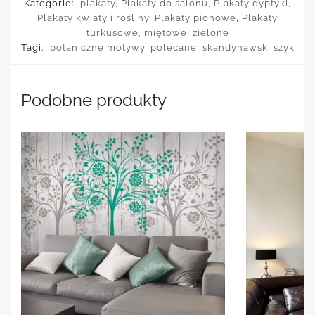
Kategorie:
plakaty
,
Plakaty do salonu
,
Plakaty dyptyki
,
Plakaty kwiaty i rośliny
,
Plakaty pionowe
,
Plakaty
turkusowe, miętowe, zielone
Tagi:
botaniczne motywy
,
polecane
,
skandynawski szyk
Podobne produkty