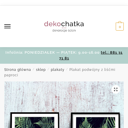
Skip
Skip
to
to
navigation
content
0
Infolinia: PONIEDZIAŁEK — PIĄTEK: 9.00-16.00
tel.: 881 31
71 81
Strona główna
/
sklep
/
plakaty
/
Plakat podwójny z liśćmi
paproci