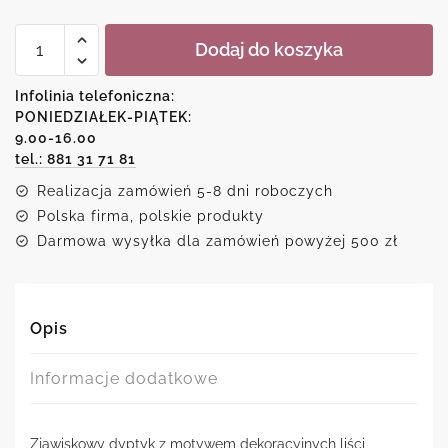
ilość
Dodaj do koszyka
Plakat
podwójny
z
Infolinia telefoniczna:
liśćmi
PONIEDZIAŁEK-PIĄTEK:
paproci
9.00-16.00
tel.: 881 31 71 81
Realizacja zamówień 5-8 dni roboczych
Polska firma, polskie produkty
Darmowa wysyłka dla zamówień powyżej 500 zł
Opis
Informacje dodatkowe
Zjawiskowy dyptyk z motywem dekoracyjnych liści