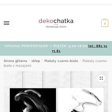
Skip
Skip
to
to
navigation
content
0
Infolinia: PONIEDZIAŁEK — PIĄTEK: 9.00-16.00
tel.: 881 31
71 81
Strona główna
/
sklep
/
Plakaty czarno-białe
/
Plakaty czarno-
białe z mazajami