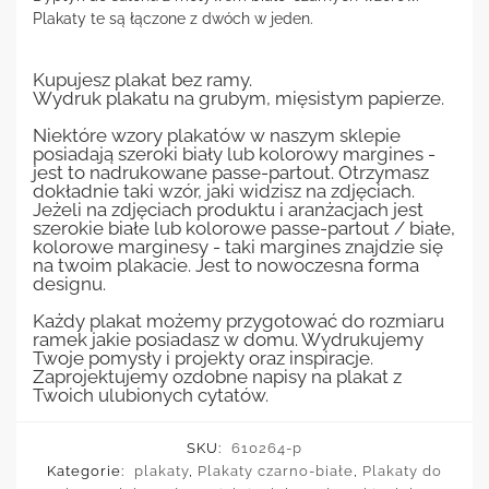
Plakaty te są łączone z dwóch w jeden.
Kupujesz plakat bez ramy.
Wydruk plakatu na grubym, mięsistym papierze.
Niektóre wzory plakatów w naszym sklepie
posiadają szeroki biały lub kolorowy margines -
jest to nadrukowane passe-partout. Otrzymasz
dokładnie taki wzór, jaki widzisz na zdjęciach.
Jeżeli na zdjęciach produktu i aranżacjach jest
szerokie białe lub kolorowe passe-partout / białe,
kolorowe marginesy - taki margines znajdzie się
na twoim plakacie. Jest to nowoczesna forma
designu.
Każdy plakat możemy przygotować do rozmiaru
ramek jakie posiadasz w domu. Wydrukujemy
Twoje pomysły i projekty oraz inspiracje.
Zaprojektujemy ozdobne napisy na plakat z
Twoich ulubionych cytatów.
SKU:
610264-p
Kategorie:
plakaty
,
Plakaty czarno-białe
,
Plakaty do