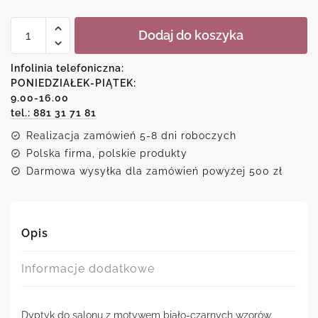
ilość
Dodaj do koszyka
Plakaty
czarno-
białe
Infolinia telefoniczna:
z
PONIEDZIAŁEK-PIĄTEK:
mazajami
9.00-16.00
tel.: 881 31 71 81
Realizacja zamówień 5-8 dni roboczych
Polska firma, polskie produkty
Darmowa wysyłka dla zamówień powyżej 500 zł
Opis
Informacje dodatkowe
Dyptyk do salonu z motywem biało-czarnych wzorów.