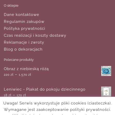
O sklepie
Dane kontaktowe
Regulamin zakupów
Polityka prywatności
Czas realizacji i koszty dostawy
Reklamacje i zwroty
Blog o dekoracjach
Polecane produkty
Obraz z niebieską różą
–
220
zł
1,570
zł
Leniwiec - Plakat do pokoju dziecinnego
–
18
zł
170
zł
Uwaga! Serwis wykorzystuje pliki cookies (ciasteczka).
Wymagane jest zaakceptowanie polityki prywatności.
Tryptyk z mostem Golden Gate