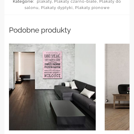
Kategorie:
plakaty
,
Plakaty czarno-białe
,
Plakaty do
salonu
,
Plakaty dyptyki
,
Plakaty pionowe
Podobne produkty