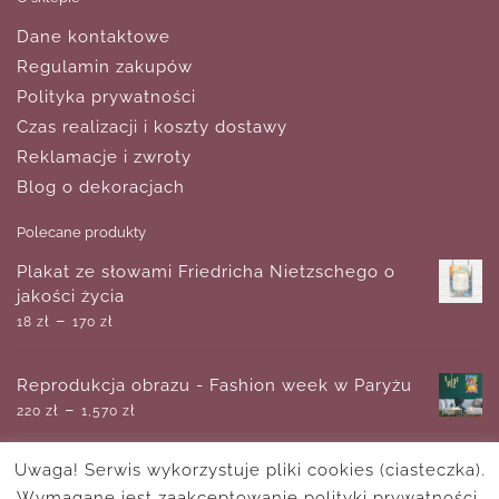
Dane kontaktowe
Regulamin zakupów
Polityka prywatności
Czas realizacji i koszty dostawy
Reklamacje i zwroty
Blog o dekoracjach
Polecane produkty
Plakat ze słowami Friedricha Nietzschego o
jakości życia
–
18
zł
170
zł
Reprodukcja obrazu - Fashion week w Paryżu
–
220
zł
1,570
zł
Uwaga! Serwis wykorzystuje pliki cookies (ciasteczka).
Plakat ze słowami znanych ludzi: all limitations
Wymagane jest zaakceptowanie polityki prywatności.
are self - imposed - O. W. Holmes