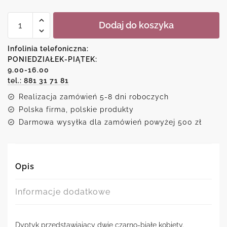
ilość
Dodaj do koszyka
Dyptyk
czarno-
biały
Infolinia telefoniczna:
z
PONIEDZIAŁEK-PIĄTEK:
cieniami
9.00-16.00
kobiet
tel.: 881 31 71 81
Realizacja zamówień 5-8 dni roboczych
Polska firma, polskie produkty
Darmowa wysyłka dla zamówień powyżej 500 zł
Opis
Informacje dodatkowe
Dyptyk przedstawiający dwie czarno-białe kobiety.