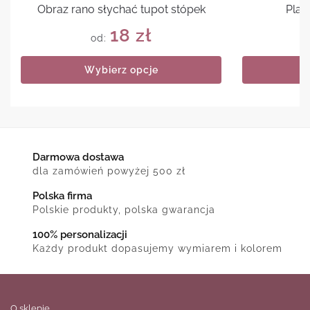
Obraz rano słychać tupot stópek
Plak
18
zł
od:
Wybierz opcje
Darmowa dostawa
dla zamówień powyżej 500 zł
Polska firma
Polskie produkty, polska gwarancja
100% personalizacji
Każdy produkt dopasujemy wymiarem i kolorem
O sklepie