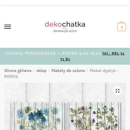
Skip
Skip
to
to
navigation
content
0
Infolinia: PONIEDZIAŁEK — PIĄTEK: 9.00-16.00
tel.: 881 31
71 81
Strona główna
/
sklep
/
Plakaty do salonu
/
Plakat dyptyk –
Rośliny