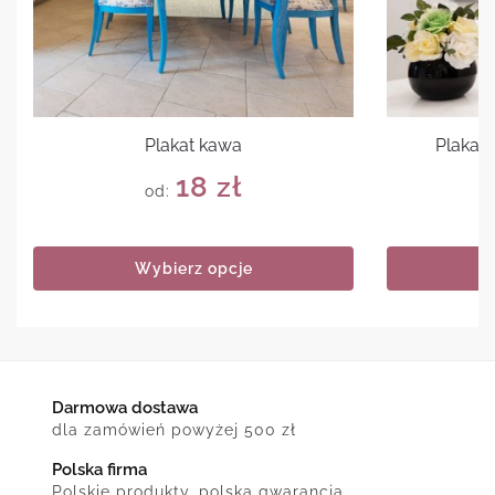
Plakat kawa
Plakat 
18
zł
od:
Wybierz opcje
Darmowa dostawa
dla zamówień powyżej 500 zł
Polska firma
Polskie produkty, polska gwarancja