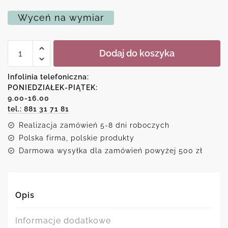
Wyceń na wymiar
ilość
Dodaj do koszyka
Plakat
dyptyk
-
Infolinia telefoniczna:
Rośliny
PONIEDZIAŁEK-PIĄTEK:
9.00-16.00
tel.: 881 31 71 81
Realizacja zamówień 5-8 dni roboczych
Polska firma, polskie produkty
Darmowa wysyłka dla zamówień powyżej 500 zł
Opis
Informacje dodatkowe