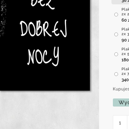
36
Pla
2x 
60
Pla
2x 
90
Pla
2x 
18
Pla
2x 
34
Kupujes
Wyc
ilość
Plakat
dyptyk