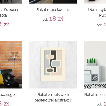
t z Kubusia
Plakat moja kuchnia
Obraz cyt
atka
Puc
18
zł
od:
8
zł
od:
macznego
Plakat z motywem
Plakat imien
pastelowej abstrakcji
8
zł
od: