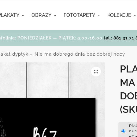
PLAKATY
OBRAZY
FOTOTAPETY
KOLEKCJE
nfolinia: PONIEDZIAŁEK — PIĄTEK: 9.00-16.00
tel.: 881 31 71 
lakat dyptyk – Nie ma dobrego dnia bez dobrej nocy
PLA
MA
DO
(SK
Pla
2x 