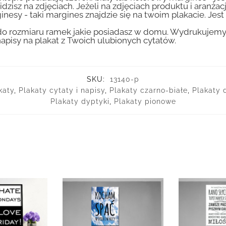
idzisz na zdjęciach. Jeżeli na zdjęciach produktu i aranżac
inesy - taki margines znajdzie się na twoim plakacie. Je
 rozmiaru ramek jakie posiadasz w domu. Wydrukujemy T
apisy na plakat z Twoich ulubionych cytatów.
SKU:
13140-p
katy
,
Plakaty cytaty i napisy
,
Plakaty czarno-białe
,
Plakaty 
Plakaty dyptyki
,
Plakaty pionowe