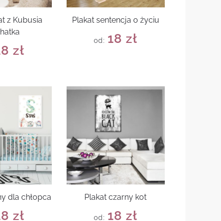
at z Kubusia
Plakat sentencja o życiu
hatka
18
zł
od:
18
zł
ny dla chłopca
Plakat czarny kot
18
zł
18
zł
od: