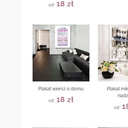
18
zł
od:
Plakat wiersz o domu
Plakat mił
nadz
18
zł
od:
1
od: