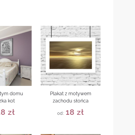
w tym domu
Plakat z motywem
zka kot
zachodu słońca
18
zł
18
zł
od: