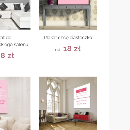
kat do
Plakat chcę ciasteczko
kiego salonu
18
zł
od:
18
zł