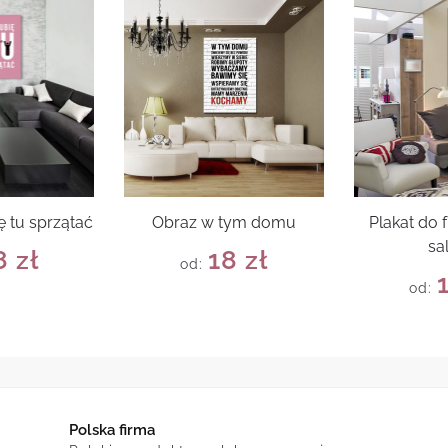
ię tu sprzątać
Obraz w tym domu
Plakat do 
sa
8
zł
18
zł
od:
od:
Polska firma