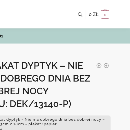
0
ZŁ
0
81
KAT DYPTYK – NIE
 DOBREGO DNIA BEZ
BREJ NOCY
U: DEK/13140-P)
kat dyptyk - Nie ma dobrego dnia bez dobrej nocy –
13cm x 18cm - plakat/papier