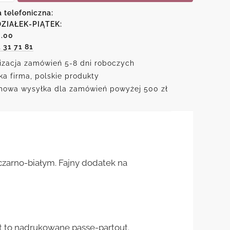
a telefoniczna:
ZIAŁEK-PIĄTEK:
o
6.00
1 31 71 81
izacja zamówień 5-8 dni roboczych
ka firma, polskie produkty
owa wysyłka dla zamówień powyżej 500 zł
czarno-białym. Fajny dodatek na
st to nadrukowane passe-partout.