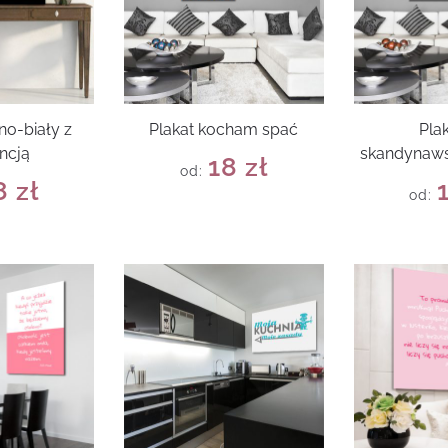
no-biały z
Plakat kocham spać
Pla
ncją
skandynaws
18
zł
od:
8
zł
od: