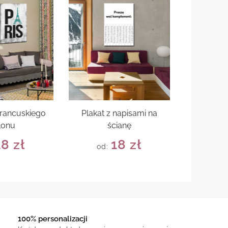
francuskiego
Plakat z napisami na
lonu
ścianę
18
zł
18
zł
od:
100% personalizacji