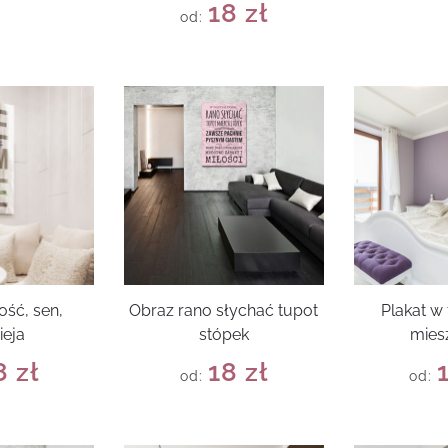
18
zł
od:
ość, sen,
Obraz rano słychać tupot
Plakat 
ieja
stópek
mies
8
zł
18
zł
od:
od: