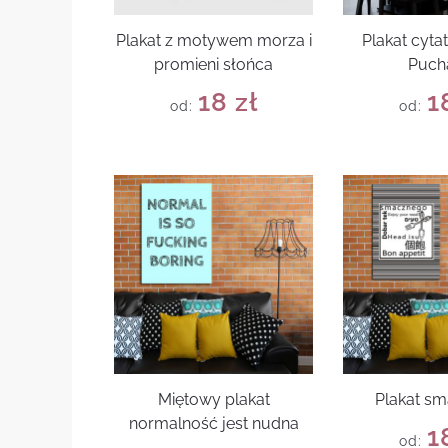
Plakat z motywem morza i
Plakat cyta
promieni słońca
Puch
18
zł
1
od:
od:
Miętowy plakat
Plakat s
normalność jest nudna
1
od: