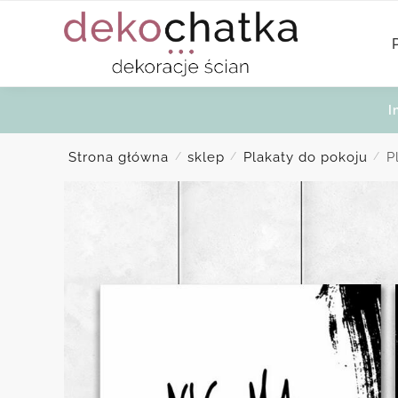
Skip
Skip
to
to
navigation
content
I
Strona główna
sklep
Plakaty do pokoju
P
/
/
/