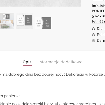
-
Infolini
Nie
PONIED
ma
dobreg
9.00-1
dnia
tel.: 88
bez
dobrej
Real
nocy
Pols
Darm
Opis
Informacje dodatkowe
e ma dobrego dnia bez dobrej nocy”. Dekoracja w kolorze 
m papierze.
lepie posiadają szeroki biały lub kolorowy margines - je