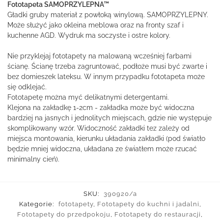
Fototapeta SAMOPRZYLEPNA™
Gładki gruby materiał z powłoką winylową. SAMOPRZYLEPNY.
Może służyć jako okleina meblowa oraz na fronty szaf i
kuchenne AGD. Wydruk ma soczyste i ostre kolory.
Nie przyklejaj fototapety na malowaną wcześniej farbami
ścianę. Ścianę trzeba zagruntować, podłoże musi być zwarte i
bez domieszek lateksu. W innym przypadku fototapeta może
się odklejać.
Fototapetę można myć delikatnymi detergentami.
Klejona na zakładkę 1-2cm - zakładka może być widoczna
bardziej na jasnych i jednolitych miejscach, gdzie nie występuje
skomplikowany wzór. Widoczność zakładki tez zależy od
miejsca montowania, kierunku układania zakładki (pod światło
będzie mniej widoczna, układana ze światłem może rzucać
minimalny cień).
SKU:
390920/a
Kategorie:
fototapety
,
Fototapety do kuchni i jadalni
,
Fototapety do przedpokoju
,
Fototapety do restauracji
,