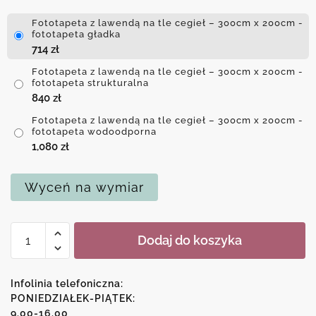
Fototapeta z lawendą na tle cegieł – 300cm x 200cm -
fototapeta gładka
714
zł
Fototapeta z lawendą na tle cegieł – 300cm x 200cm -
fototapeta strukturalna
840
zł
Fototapeta z lawendą na tle cegieł – 300cm x 200cm -
fototapeta wodoodporna
1,080
zł
Wyceń na wymiar
ilość
Dodaj do koszyka
Fototapeta
z
lawendą
Infolinia telefoniczna:
na
PONIEDZIAŁEK-PIĄTEK:
9.00-16.00
tle