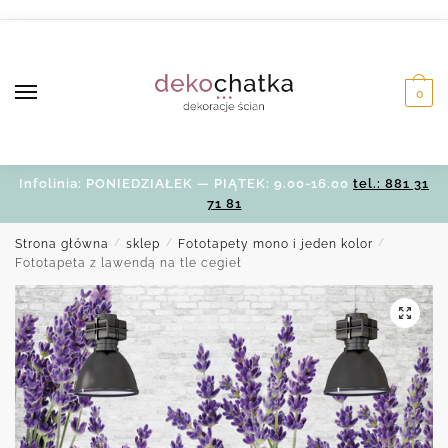
Skip
Skip
to
to
navigation
content
0
Infolinia: PONIEDZIAŁEK — PIĄTEK: 9.00-16.00
tel.: 881 31
71 81
Strona główna
/
sklep
/
Fototapety mono i jeden kolor
/
Fototapeta z lawendą na tle cegieł