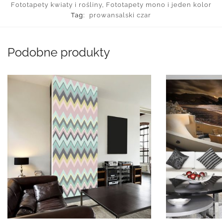
Fototapety kwiaty i rośliny
,
Fototapety mono i jeden kolor
Tag:
prowansalski czar
Podobne produkty