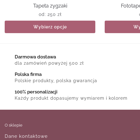
Tapeta zygzaki
Fototape
od:
250
zł
Wybierz opcje
Wy
Darmowa dostawa
dla zamówień powyżej 500 zł
Polska firma
Polskie produkty, polska gwarancja
100% personalizacji
Każdy produkt dopasujemy wymiarem i kolorem
O sklepie
Dane kontaktowe