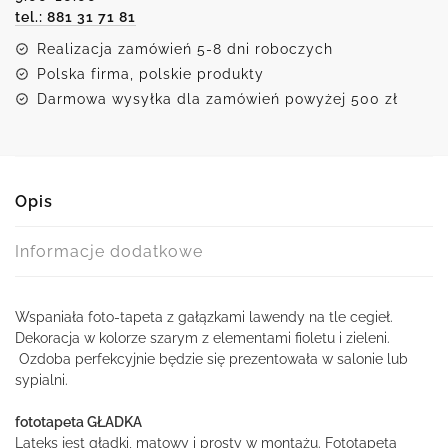
tel.: 881 31 71 81
cegieł
Realizacja zamówień 5-8 dni roboczych
Polska firma, polskie produkty
Darmowa wysyłka dla zamówień powyżej 500 zł
Opis
Informacje dodatkowe
Wspaniała foto-tapeta z gałązkami lawendy na tle cegieł.
Dekoracja w kolorze szarym z elementami fioletu i zieleni.
Ozdoba perfekcyjnie będzie się prezentowała w salonie lub
sypialni.
fototapeta GŁADKA
Lateks jest gładki, matowy i prosty w montażu. Fototapeta