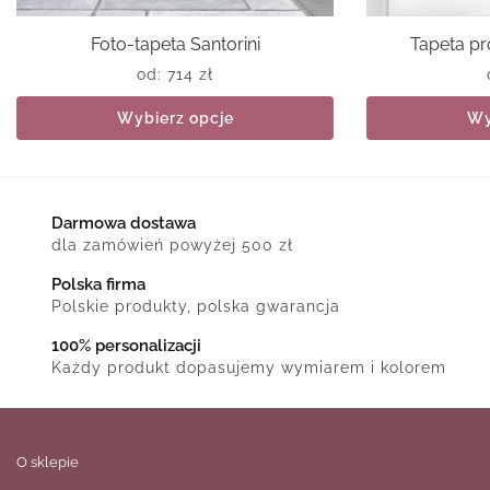
Foto-tapeta Santorini
Tapeta pr
od:
714
zł
Wybierz opcje
Wy
Darmowa dostawa
dla zamówień powyżej 500 zł
Polska firma
Polskie produkty, polska gwarancja
100% personalizacji
Każdy produkt dopasujemy wymiarem i kolorem
O sklepie