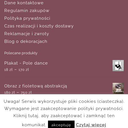
Dane kontaktowe
Regulamin zakupów
Polityka prywatności
Czas realizacji i koszty dostawy
Reklamacje i zwroty
Blog o dekoracjach
Polecane produkty
Plakat - Pole dance
–
18
zł
170
zł
Obraz z fioletową abstrakcją
–
180
zł
750
zł
Uwaga! Serwis wykorzystuje pliki cookies (ciasteczka).
Wymagane jest zaakceptowanie polityki prywatności.
Plakat - Dobranoc
–
Kliknij tutaj, aby zaakceptować i zamknąć ten
21
zł
110
zł
komunikat.
Czytaj wiecej
akceptuję