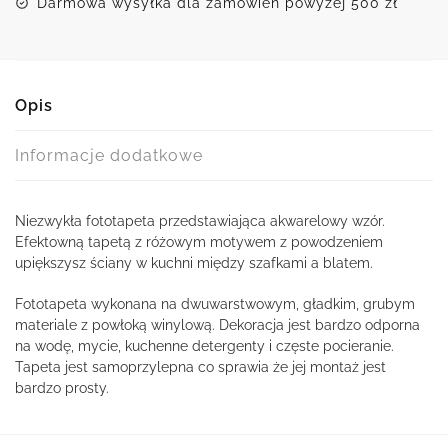
Darmowa wysyłka dla zamówień powyżej 500 zł
Opis
Informacje dodatkowe
Niezwykła fototapeta przedstawiająca akwarelowy wzór.
Efektowną tapetą z różowym motywem z powodzeniem
upiększysz ściany w kuchni między szafkami a blatem.
Fototapeta wykonana na dwuwarstwowym, gładkim, grubym
materiale z powłoką winylową. Dekoracja jest bardzo odporna
na wodę, mycie, kuchenne detergenty i częste pocieranie.
Tapeta jest samoprzylepna co sprawia że jej montaż jest
bardzo prosty.