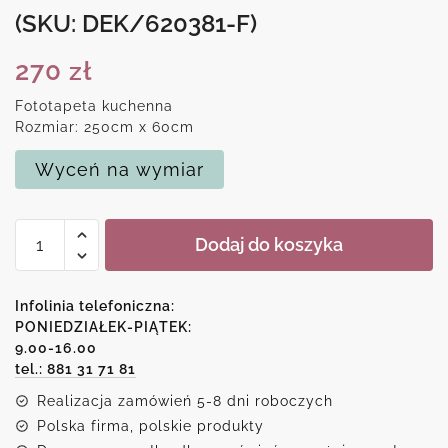
(SKU: DEK/620381-F)
270
zł
Fototapeta kuchenna
Rozmiar: 250cm x 60cm
Wyceń na wymiar
ilość
Dodaj do koszyka
Różowa
tapeta
kuchenna
Infolinia telefoniczna:
z
PONIEDZIAŁEK-PIĄTEK:
9.00-16.00
motywem
tel.: 881 31 71 81
akwarelowych
plam
Realizacja zamówień 5-8 dni roboczych
Polska firma, polskie produkty