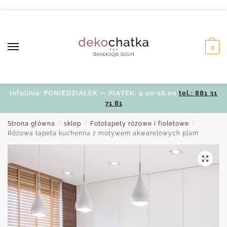
Skip
Skip
to
to
navigation
content
0
Infolinia: PONIEDZIAŁEK — PIĄTEK: 9.00-16.00
tel.: 881 31
71 81
Strona główna
/
sklep
/
Fototapety różowe i fioletowe
/
Różowa tapeta kuchenna z motywem akwarelowych plam