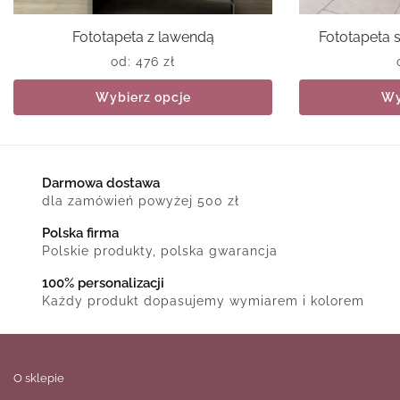
Fototapeta z lawendą
Fototapeta 
od:
476
zł
Wybierz opcje
Wy
Darmowa dostawa
dla zamówień powyżej 500 zł
Polska firma
Polskie produkty, polska gwarancja
100% personalizacji
Każdy produkt dopasujemy wymiarem i kolorem
O sklepie