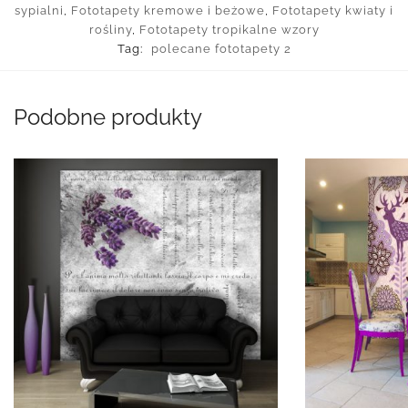
sypialni
,
Fototapety kremowe i beżowe
,
Fototapety kwiaty i
rośliny
,
Fototapety tropikalne wzory
Tag:
polecane fototapety 2
Podobne produkty