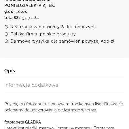
tropikalnych
PONIEDZIAŁEK-PIĄTEK:
9.00-16.00
liści
tel.: 881 31 71 81
Realizacja zamówień 5-8 dni roboczych
Polska firma, polskie produkty
Darmowa wysyłka dla zamówień powyżej 500 zł
Opis
Informacje dodatkowe
Przepiękna fototapeta z motywem tropikalnych liści. Dekorację
polecamy do udekorowania delikatnego wnętrza.
fototapeta GŁADKA
Lateks jest gładki, matowy i prosty w montażu. Fototapeta