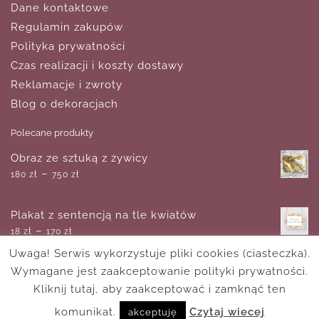
Dane kontaktowe
Regulamin zakupów
Polityka prywatności
Czas realizacji i koszty dostawy
Reklamacje i zwroty
Blog o dekoracjach
Polecane produkty
Obraz ze sztuką z żywicy
–
180
zł
750
zł
Plakat z sentencją na tle kwiatów
–
18
zł
170
zł
Uwaga! Serwis wykorzystuje pliki cookies (ciasteczka).
Wymagane jest zaakceptowanie polityki prywatności.
Obraz kwitnący migdałek
–
Kliknij tutaj, aby zaakceptować i zamknąć ten
18
zł
170
zł
komunikat.
Czytaj wiecej
akceptuję