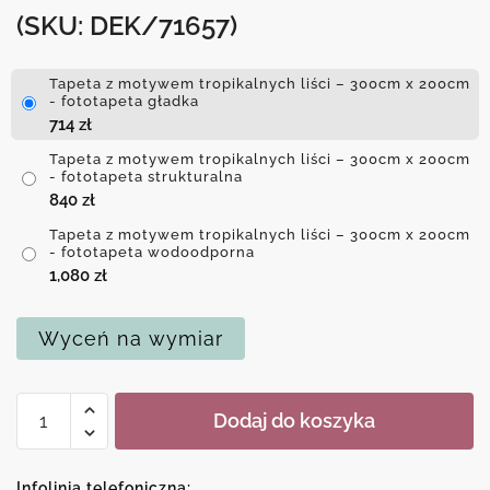
(SKU: DEK/71657)
Tapeta z motywem tropikalnych liści – 300cm x 200cm
- fototapeta gładka
714
zł
Tapeta z motywem tropikalnych liści – 300cm x 200cm
- fototapeta strukturalna
840
zł
Tapeta z motywem tropikalnych liści – 300cm x 200cm
- fototapeta wodoodporna
1,080
zł
Wyceń na wymiar
ilość
Dodaj do koszyka
Tapeta
z
motywem
Infolinia telefoniczna: