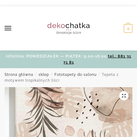
Skip
Skip
to
to
navigation
content
0
Infolinia: PONIEDZIAŁEK — PIĄTEK: 9.00-16.00
tel.: 881 31
71 81
Strona główna
/
sklep
/
Fototapety do salonu
/
Tapeta z
motywem tropikalnych liści