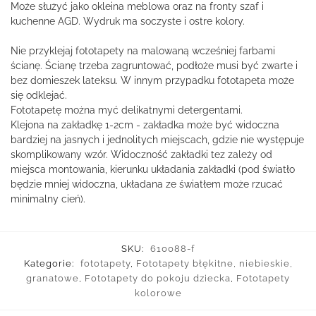
Może służyć jako okleina meblowa oraz na fronty szaf i
kuchenne AGD. Wydruk ma soczyste i ostre kolory.
Nie przyklejaj fototapety na malowaną wcześniej farbami
ścianę. Ścianę trzeba zagruntować, podłoże musi być zwarte i
bez domieszek lateksu. W innym przypadku fototapeta może
się odklejać.
Fototapetę można myć delikatnymi detergentami.
Klejona na zakładkę 1-2cm - zakładka może być widoczna
bardziej na jasnych i jednolitych miejscach, gdzie nie występuje
skomplikowany wzór. Widoczność zakładki tez zależy od
miejsca montowania, kierunku układania zakładki (pod światło
będzie mniej widoczna, układana ze światłem może rzucać
minimalny cień).
SKU:
610088-f
Kategorie:
fototapety
,
Fototapety błękitne, niebieskie,
granatowe
,
Fototapety do pokoju dziecka
,
Fototapety
kolorowe