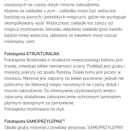
narażonych na częsty dotyk i mocne zabrudzenia.
Klejona na zakładkę 1-2cm - zakładka może być widoczna
bardziej na jasnych i jednolitych miejscach, gdzie nie występuje
skomplikowany wzór. Widoczność zakładki tez zależy od
miejsca montowania, kierunku układania zakładki (pod światło
będzie mniej widoczna, układana ze światłem może rzucać
minimalny cień).
Fototapeta STRUKTURALNA
Fototapeta flizelinowa o strukturze nowoczesnego betonu jest
trwała, zniweluje lekkie nierówności ściany. Podkład jest gruby i
mięsisty pokryty od spodu flizeliną. Dzięki temu jest prosty w
montażu. Materiał jest odporny na lekkie pocieranie, jednak nie
polecamy do dekoracji miejsc narażonych na częsty dotyk i
mocne zabrudzenia. Do intensywnie użytkowanych wnętrz
zalecamy dodatkowe zabezpieczenie ochronnym laminatem
płynnym dostępnym za zamówienie.
Fototapeta montowana na styk.
Fototapeta SAMOPRZYLEPNA™
Gładki gruby materiał z powłoką winylową. SAMOPRZYLEPNY.