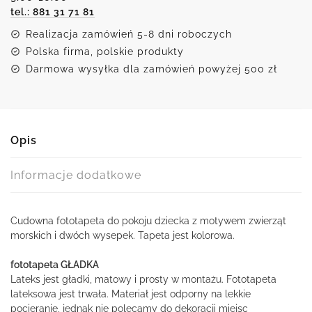
tel.: 881 31 71 81
wysepkami
Realizacja zamówień 5-8 dni roboczych
Polska firma, polskie produkty
Darmowa wysyłka dla zamówień powyżej 500 zł
Opis
Informacje dodatkowe
Cudowna fototapeta do pokoju dziecka z motywem zwierząt
morskich i dwóch wysepek. Tapeta jest kolorowa.
fototapeta GŁADKA
Lateks jest gładki, matowy i prosty w montażu. Fototapeta
lateksowa jest trwała. Materiał jest odporny na lekkie
pocieranie, jednak nie polecamy do dekoracji miejsc