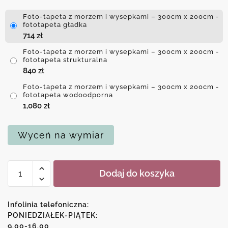
Foto-tapeta z morzem i wysepkami – 300cm x 200cm -
fototapeta gładka
714
zł
Foto-tapeta z morzem i wysepkami – 300cm x 200cm -
fototapeta strukturalna
840
zł
Foto-tapeta z morzem i wysepkami – 300cm x 200cm -
fototapeta wodoodporna
1,080
zł
Wyceń na wymiar
ilość
Dodaj do koszyka
Foto-
tapeta
z
Infolinia telefoniczna:
morzem
PONIEDZIAŁEK-PIĄTEK:
9.00-16.00
i