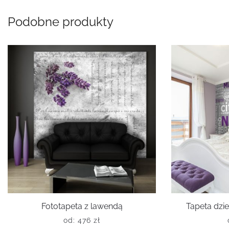
Podobne produkty
Fototapeta z lawendą
Tapeta dzi
od:
476
zł