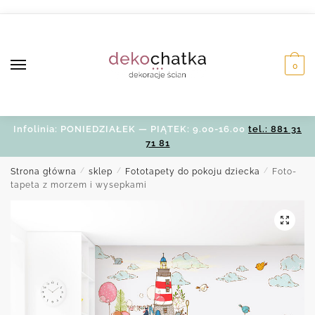
Skip
Skip
to
to
navigation
content
0
Infolinia: PONIEDZIAŁEK — PIĄTEK: 9.00-16.00
tel.: 881 31
71 81
Strona główna
/
sklep
/
Fototapety do pokoju dziecka
/
Foto-
tapeta z morzem i wysepkami