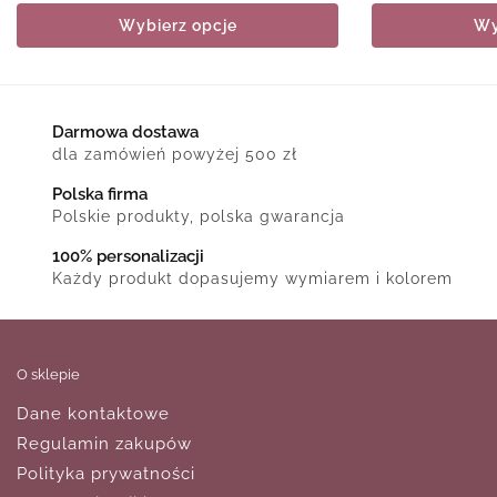
Wybierz opcje
Wy
Darmowa dostawa
dla zamówień powyżej 500 zł
Polska firma
Polskie produkty, polska gwarancja
100% personalizacji
Każdy produkt dopasujemy wymiarem i kolorem
O sklepie
Dane kontaktowe
Regulamin zakupów
Polityka prywatności