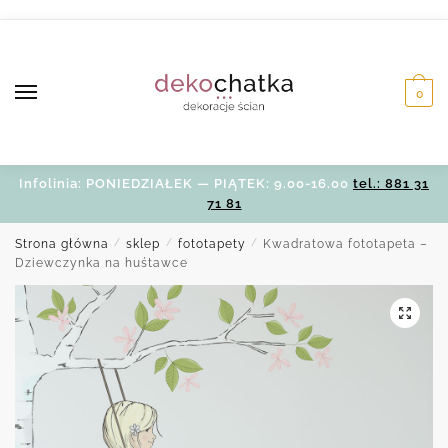
Skip
Skip
to
to
navigation
content
0
Infolinia: PONIEDZIAŁEK — PIĄTEK: 9.00-16.00
tel.: 881 31
71 81
Strona główna
/
sklep
/
fototapety
/
Kwadratowa fototapeta –
Dziewczynka na huśtawce