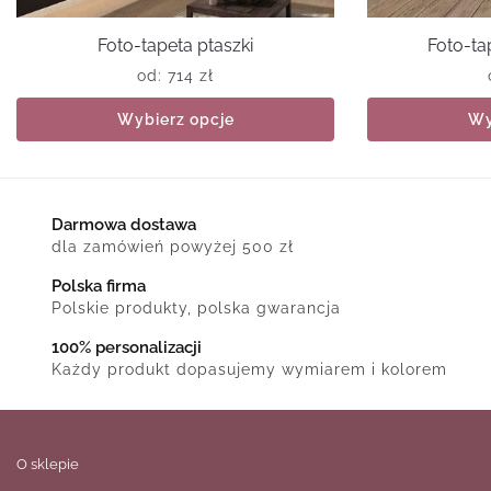
Foto-tapeta ptaszki
Foto-ta
od:
714
zł
Wybierz opcje
Wy
Darmowa dostawa
dla zamówień powyżej 500 zł
Polska firma
Polskie produkty, polska gwarancja
100% personalizacji
Każdy produkt dopasujemy wymiarem i kolorem
O sklepie