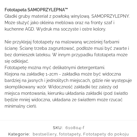
Fototapeta SAMOPRZYLEPNA™
Gładki gruby materiał z powłoką winylową. SAMOPRZYLEPNY.
Może służyć jako okleina meblowa oraz na fronty szaf i
kuchenne AGD. Wydruk ma soczyste i ostre kolory.
Nie przyklejaj fototapety na malowaną wcześniej farbami
ścianę. Ścianę trzeba zagruntować, podłoże musi być zwarte i
bez domieszek lateksu. W innym przypadku fototapeta może
się odklejać.
Fototapetę można myć delikatnymi detergentami.
Klejona na zakładkę 1-2cm - zakładka może być widoczna
bardziej na jasnych i jednolitych miejscach, gdzie nie występuje
skomplikowany wzór. Widoczność zakładki tez zależy od
miejsca montowania, kierunku układania zakładki (pod światło
będzie mniej widoczna, układana ze światłem może rzucać
minimalny cień).
SKU:
610804-f
Kategorie:
bestsellery
,
fototapety
,
Fototapety do pokoju