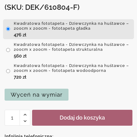
(SKU: DEK/610804-F)
Kwadratowa fototapeta - Dziewczynka na huśtawce –
200cm x 200cm - fototapeta gładka
476
zł
Kwadratowa fototapeta - Dziewczynka na huśtawce –
200cm x 200cm - fototapeta strukturalna
560
zł
Kwadratowa fototapeta - Dziewczynka na huśtawce –
200cm x 200cm - fototapeta wodoodporna
720
zł
Wyceń na wymiar
ilość
Dodaj do koszyka
Kwadratowa
fototapeta
-
Infolinia telefoniczna: