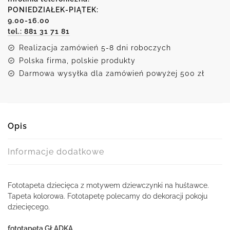
Dziewczynka
PONIEDZIAŁEK-PIĄTEK:
9.00-16.00
na
tel.: 881 31 71 81
huśtawce
Realizacja zamówień 5-8 dni roboczych
Polska firma, polskie produkty
Darmowa wysyłka dla zamówień powyżej 500 zł
Opis
Informacje dodatkowe
Fototapeta dziecięca z motywem dziewczynki na huśtawce.
Tapeta kolorowa. Fototapetę polecamy do dekoracji pokoju
dziecięcego.
fototapeta GŁADKA