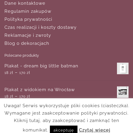
Dane kontaktowe
Regulamin zakupów
Polityka prywatności
Czas realizacji i koszty dostawy
Reklamacje i zwroty
Blog o dekoracjach
Polecane produkty
Plakat - dream big little batman
–
18
zł
170
zł
Plakat z widokiem na Wrocław
–
18
zł
170
zł
Uwaga! Serwis wykorzystuje pliki cookies (ciasteczka).
Wymagane jest zaakceptowanie polityki prywatności.
Plakat z hełmem greckiego żołnierza
–
Kliknij tutaj, aby zaakceptować i zamknąć ten
18
zł
170
zł
komunikat.
Czytaj wiecej
akceptuję