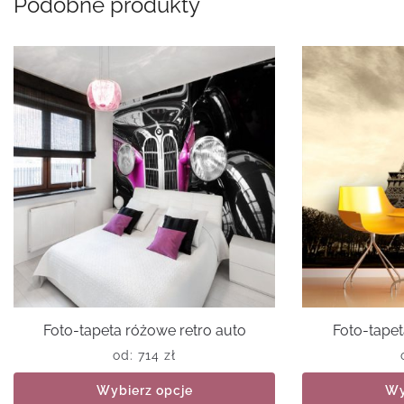
Podobne produkty
Foto-tapeta różowe retro auto
Foto-tape
od:
714
zł
Wybierz opcje
Wy