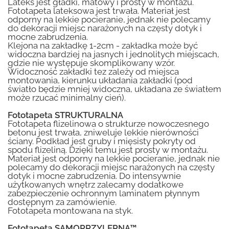
Lateks jest gładki, matowy i prosty w montażu.
Fototapeta lateksowa jest trwała. Materiał jest
odporny na lekkie pocieranie, jednak nie polecamy
do dekoracji miejsc narażonych na częsty dotyk i
mocne zabrudzenia.
Klejona na zakładkę 1-2cm - zakładka może być
widoczna bardziej na jasnych i jednolitych miejscach,
gdzie nie występuje skomplikowany wzór.
Widoczność zakładki tez zależy od miejsca
montowania, kierunku układania zakładki (pod
światło będzie mniej widoczna, układana ze światłem
może rzucać minimalny cień).
Fototapeta STRUKTURALNA
Fototapeta flizelinowa o strukturze nowoczesnego
betonu jest trwała, zniweluje lekkie nierówności
ściany. Podkład jest gruby i mięsisty pokryty od
spodu flizeliną. Dzięki temu jest prosty w montażu.
Materiał jest odporny na lekkie pocieranie, jednak nie
polecamy do dekoracji miejsc narażonych na częsty
dotyk i mocne zabrudzenia. Do intensywnie
użytkowanych wnętrz zalecamy dodatkowe
zabezpieczenie ochronnym laminatem płynnym
dostępnym za zamówienie.
Fototapeta montowana na styk.
Fototapeta SAMOPRZYLEPNA™