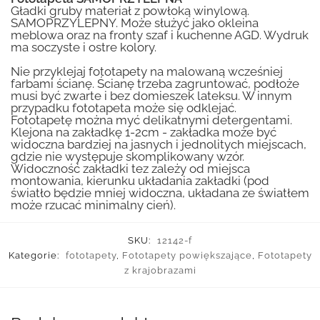
Gładki gruby materiał z powłoką winylową.
SAMOPRZYLEPNY. Może służyć jako okleina
meblowa oraz na fronty szaf i kuchenne AGD. Wydruk
ma soczyste i ostre kolory.
Nie przyklejaj fototapety na malowaną wcześniej
farbami ścianę. Ścianę trzeba zagruntować, podłoże
musi być zwarte i bez domieszek lateksu. W innym
przypadku fototapeta może się odklejać.
Fototapetę można myć delikatnymi detergentami.
Klejona na zakładkę 1-2cm - zakładka może być
widoczna bardziej na jasnych i jednolitych miejscach,
gdzie nie występuje skomplikowany wzór.
Widoczność zakładki tez zależy od miejsca
montowania, kierunku układania zakładki (pod
światło będzie mniej widoczna, układana ze światłem
może rzucać minimalny cień).
SKU:
12142-f
Kategorie:
fototapety
,
Fototapety powiększające
,
Fototapety
z krajobrazami