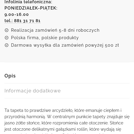
słońcem
Infolinia telefoniczna:
i
PONIEDZIAŁEK-PIĄTEK:
9.00-16.00
motylami
tel.: 881 31 71 81
Realizacja zamówień 5-8 dni roboczych
Polska firma, polskie produkty
Darmowa wysyłka dla zamówień powyżej 500 zł
Opis
Informacje dodatkowe
Ta tapeta to prawdziwe arcydzieło, które emanuje ciepłem i
przyrodnią harmonią. W centralnym punkcie tapety znajduje się
jasno żółte słońce, które rozpromienia całe otoczenie. Słońce
jest otoczone delikatnymi gałązkami roślin, które wydają się