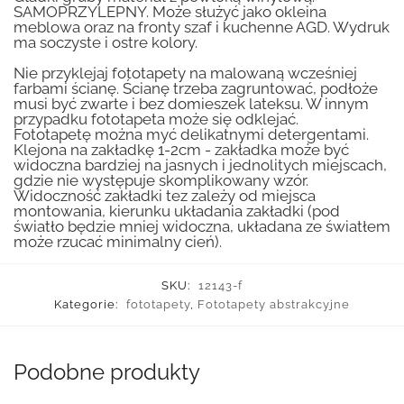
SAMOPRZYLEPNY. Może służyć jako okleina
meblowa oraz na fronty szaf i kuchenne AGD. Wydruk
ma soczyste i ostre kolory.
Nie przyklejaj fototapety na malowaną wcześniej
farbami ścianę. Ścianę trzeba zagruntować, podłoże
musi być zwarte i bez domieszek lateksu. W innym
przypadku fototapeta może się odklejać.
Fototapetę można myć delikatnymi detergentami.
Klejona na zakładkę 1-2cm - zakładka może być
widoczna bardziej na jasnych i jednolitych miejscach,
gdzie nie występuje skomplikowany wzór.
Widoczność zakładki tez zależy od miejsca
montowania, kierunku układania zakładki (pod
światło będzie mniej widoczna, układana ze światłem
może rzucać minimalny cień).
SKU:
12143-f
Kategorie:
fototapety
,
Fototapety abstrakcyjne
Podobne produkty