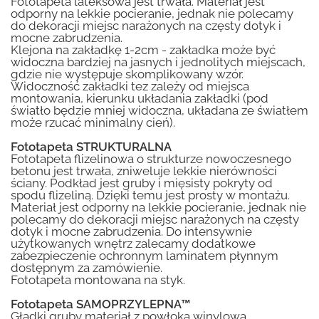
Fototapeta lateksowa jest trwała. Materiał jest
odporny na lekkie pocieranie, jednak nie polecamy
do dekoracji miejsc narażonych na częsty dotyk i
mocne zabrudzenia.
Klejona na zakładkę 1-2cm - zakładka może być
widoczna bardziej na jasnych i jednolitych miejscach,
gdzie nie występuje skomplikowany wzór.
Widoczność zakładki tez zależy od miejsca
montowania, kierunku układania zakładki (pod
światło będzie mniej widoczna, układana ze światłem
może rzucać minimalny cień).
Fototapeta STRUKTURALNA
Fototapeta flizelinowa o strukturze nowoczesnego
betonu jest trwała, zniweluje lekkie nierówności
ściany. Podkład jest gruby i mięsisty pokryty od
spodu flizeliną. Dzięki temu jest prosty w montażu.
Materiał jest odporny na lekkie pocieranie, jednak nie
polecamy do dekoracji miejsc narażonych na częsty
dotyk i mocne zabrudzenia. Do intensywnie
użytkowanych wnętrz zalecamy dodatkowe
zabezpieczenie ochronnym laminatem płynnym
dostępnym za zamówienie.
Fototapeta montowana na styk.
Fototapeta SAMOPRZYLEPNA™
Gładki gruby materiał z powłoką winylową.