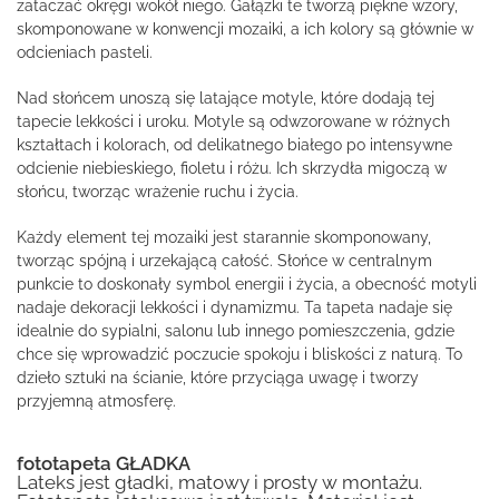
zataczać okręgi wokół niego. Gałązki te tworzą piękne wzory,
skomponowane w konwencji mozaiki, a ich kolory są głównie w
odcieniach pasteli.
Nad słońcem unoszą się latające motyle, które dodają tej
tapecie lekkości i uroku. Motyle są odwzorowane w różnych
kształtach i kolorach, od delikatnego białego po intensywne
odcienie niebieskiego, fioletu i różu. Ich skrzydła migoczą w
słońcu, tworząc wrażenie ruchu i życia.
Każdy element tej mozaiki jest starannie skomponowany,
tworząc spójną i urzekającą całość. Słońce w centralnym
punkcie to doskonały symbol energii i życia, a obecność motyli
nadaje dekoracji lekkości i dynamizmu. Ta tapeta nadaje się
idealnie do sypialni, salonu lub innego pomieszczenia, gdzie
chce się wprowadzić poczucie spokoju i bliskości z naturą. To
dzieło sztuki na ścianie, które przyciąga uwagę i tworzy
przyjemną atmosferę.
fototapeta GŁADKA
Lateks jest gładki, matowy i prosty w montażu.