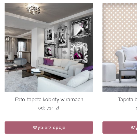
Foto-tapeta kobiety w ramach
Tapeta 
od:
714
zł
Wybierz opcje
Wy