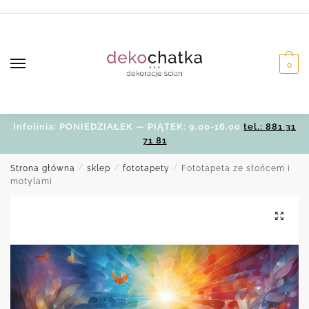
Skip
Skip
to
to
navigation
content
0
Infolinia: PONIEDZIAŁEK — PIĄTEK: 9.00-16.00
tel.: 881 31
71 81
Strona główna
/
sklep
/
fototapety
/
Fototapeta ze słońcem i
motylami