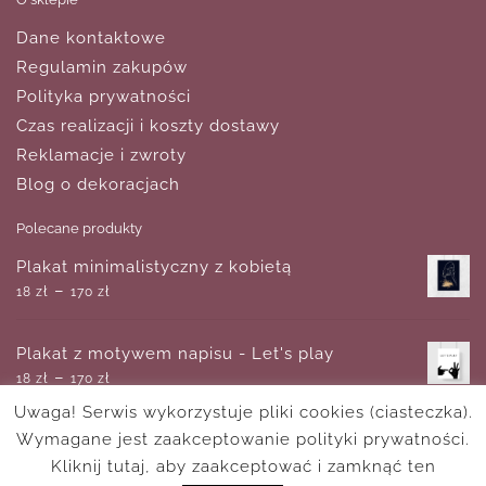
Dane kontaktowe
Regulamin zakupów
Polityka prywatności
Czas realizacji i koszty dostawy
Reklamacje i zwroty
Blog o dekoracjach
Polecane produkty
Plakat minimalistyczny z kobietą
–
18
zł
170
zł
Plakat z motywem napisu - Let's play
–
18
zł
170
zł
Uwaga! Serwis wykorzystuje pliki cookies (ciasteczka).
Wymagane jest zaakceptowanie polityki prywatności.
Obraz z krajobrazem jezior Geroldsee
–
Kliknij tutaj, aby zaakceptować i zamknąć ten
180
zł
750
zł