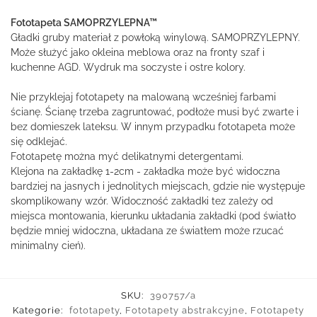
Fototapeta SAMOPRZYLEPNA™
Gładki gruby materiał z powłoką winylową. SAMOPRZYLEPNY.
Może służyć jako okleina meblowa oraz na fronty szaf i
kuchenne AGD. Wydruk ma soczyste i ostre kolory.
Nie przyklejaj fototapety na malowaną wcześniej farbami
ścianę. Ścianę trzeba zagruntować, podłoże musi być zwarte i
bez domieszek lateksu. W innym przypadku fototapeta może
się odklejać.
Fototapetę można myć delikatnymi detergentami.
Klejona na zakładkę 1-2cm - zakładka może być widoczna
bardziej na jasnych i jednolitych miejscach, gdzie nie występuje
skomplikowany wzór. Widoczność zakładki tez zależy od
miejsca montowania, kierunku układania zakładki (pod światło
będzie mniej widoczna, układana ze światłem może rzucać
minimalny cień).
SKU:
390757/a
Kategorie:
fototapety
,
Fototapety abstrakcyjne
,
Fototapety