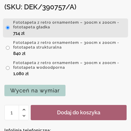
(SKU: DEK/390757/A)
Fototapeta z retro ornamentem – 300cm x 200cm -
fototapeta gładka
714
zł
Fototapeta z retro ornamentem – 300cm x 200cm -
fototapeta strukturalna
840
zł
Fototapeta z retro ornamentem – 300cm x 200cm -
fototapeta wodoodporna
1,080
zł
Wyceń na wymiar
ilość
Dodaj do koszyka
Fototapeta
z
retro
Infolinia telefoniczna: