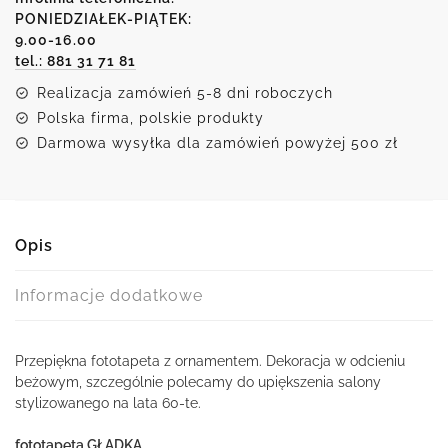
ornamentem
PONIEDZIAŁEK-PIĄTEK:
9.00-16.00
tel.: 881 31 71 81
Realizacja zamówień 5-8 dni roboczych
Polska firma, polskie produkty
Darmowa wysyłka dla zamówień powyżej 500 zł
Opis
Informacje dodatkowe
Przepiękna fototapeta z ornamentem. Dekoracja w odcieniu
beżowym, szczególnie polecamy do upiększenia salony
stylizowanego na lata 60-te.
fototapeta GŁADKA