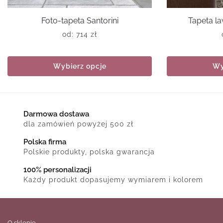
Foto-tapeta Santorini
Tapeta l
od:
714
zł
Wybierz opcje
Wy
Darmowa dostawa
dla zamówień powyżej 500 zł
Polska firma
Polskie produkty, polska gwarancja
100% personalizacji
Każdy produkt dopasujemy wymiarem i kolorem
O sklepie