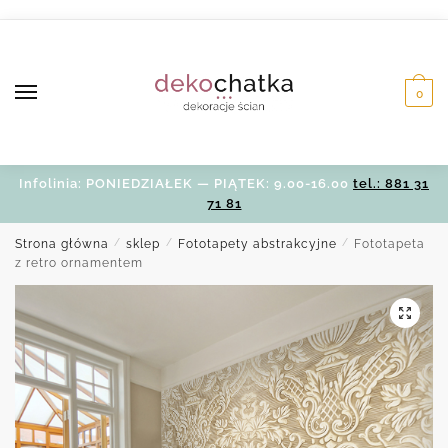
Skip
Skip
to
to
navigation
content
0
Infolinia: PONIEDZIAŁEK — PIĄTEK: 9.00-16.00
tel.: 881 31
71 81
Strona główna
/
sklep
/
Fototapety abstrakcyjne
/
Fototapeta
z retro ornamentem