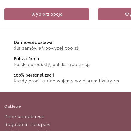
Wybierz opcje
Wy
Darmowa dostawa
dla zamówień powyżej 500 zł
Polska firma
Polskie produkty, polska gwarancja
100% personalizacji
Każdy produkt dopasujemy wymiarem i kolorem
O sklepie
Dane kontaktowe
Regulamin zakupów