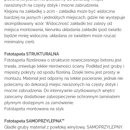
narażonych na częsty dotyk i mocne zabrudzenia.
Klejona na zakładkę 1-2cm - zakładka może być widoczna
bardziej na jasnych i jednolitych miejscach, gdzie nie występuje
skomplikowany wzór. Widoczność zakładki tez zależy od
miejsca montowania, kierunku układania zakładki (pod światło
będzie mniej widoczna, układana ze światłem może rzucać
minimalny cień).
Fototapeta STRUKTURALNA
Fototapeta flizelinowa o strukturze nowoczesnego betonu jest
trwała, zniweluje lekkie nierówności ściany. Podkład jest gruby i
mięsisty pokryty od spodu flizeliną. Dzięki temu jest prosty w
montażu. Materiał jest odporny na lekkie pocieranie, jednak nie
polecamy do dekoracji miejsc narażonych na częsty dotyk i
mocne zabrudzenia. Do intensywnie użytkowanych wnętrz
zalecamy dodatkowe zabezpieczenie ochronnym laminatem
płynnym dostępnym za zamówienie.
Fototapeta montowana na styk.
Fototapeta SAMOPRZYLEPNA™
Gładki gruby materiał z powłoką winylową. SAMOPRZYLEPNY.