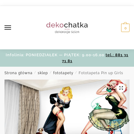
Skip
Skip
to
to
navigation
content
0
Infolinia: PONIEDZIAŁEK — PIĄTEK: 9.00-16.00
tel.: 881 31
71 81
Strona główna
/
sklep
/
fototapety
/
Fototapeta Pin up Girls