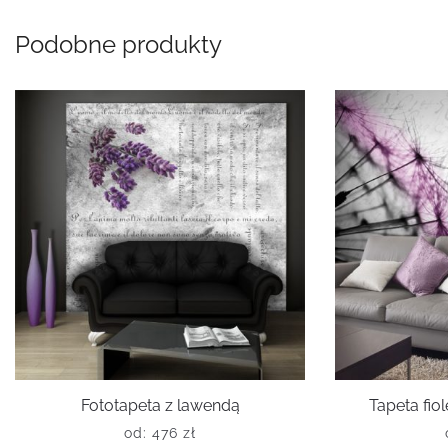
Podobne produkty
Fototapeta z lawendą
Tapeta fi
od:
476
zł