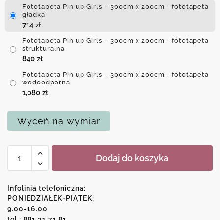
Fototapeta Pin up Girls – 300cm x 200cm - fototapeta
gładka
714
zł
Fototapeta Pin up Girls – 300cm x 200cm - fototapeta
strukturalna
840
zł
Fototapeta Pin up Girls – 300cm x 200cm - fototapeta
wodoodporna
1,080
zł
Wyceń na wymiar
ilość
Dodaj do koszyka
Fototapeta
Pin
up
Infolinia telefoniczna:
Girls
PONIEDZIAŁEK-PIĄTEK:
9.00-16.00
tel.: 881 31 71 81