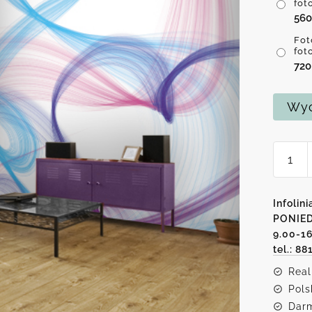
fot
56
Fot
fot
72
Wyc
ilość
Foto-
tapeta
abstra
Infolini
smugi
PONIED
9.00-1
tel.: 88
Real
Pols
Darm