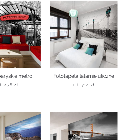
paryskie metro
Fototapeta latarnie uliczne
d:
476
zł
od:
714
zł