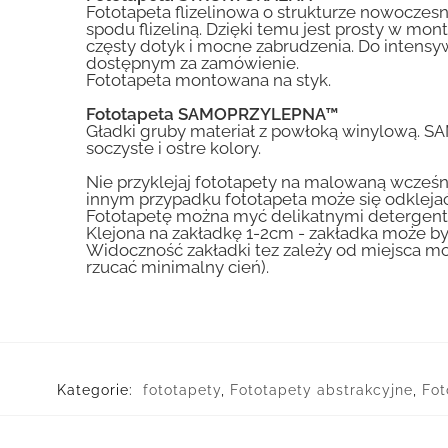
Fototapeta flizelinowa o strukturze nowoczesne
spodu flizeliną. Dzięki temu jest prosty w mon
częsty dotyk i mocne zabrudzenia. Do inte
dostępnym za zamówienie.
Fototapeta montowana na styk.
Fototapeta SAMOPRZYLEPNA™
Gładki gruby materiał z powłoką winylową. S
soczyste i ostre kolory.
Nie przyklejaj fototapety na malowaną wcześn
innym przypadku fototapeta może się odklejać
Fototapetę można myć delikatnymi detergent
Klejona na zakładkę 1-2cm - zakładka może by
Widoczność zakładki tez zależy od miejsca mo
rzucać minimalny cień).
Kategorie:
fototapety
,
Fototapety abstrakcyjne
,
Fot