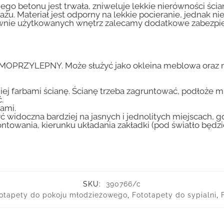
go betonu jest trwała, zniweluje lekkie nierówności ścian
tażu. Materiał jest odporny na lekkie pocieranie, jednak 
nsywnie użytkowanych wnętrz zalecamy dodatkowe zabez
AMOPRZYLEPNY. Może służyć jako okleina meblowa oraz n
iej farbami ścianę. Ścianę trzeba zagruntować, podłoże m
.
ami.
ć widoczna bardziej na jasnych i jednolitych miejscach, 
ntowania, kierunku układania zakładki (pod światło będ
SKU:
390766/c
otapety do pokoju młodzieżowego
,
Fototapety do sypialni
,