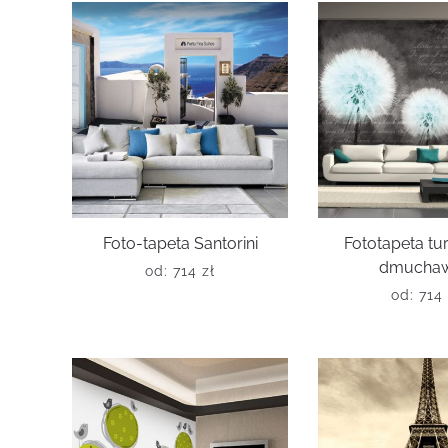
Foto-tapeta Santorini
Fototapeta t
dmucha
od:
714
zł
od:
714