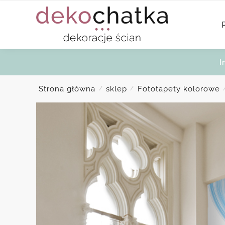
Skip
Skip
to
to
navigation
content
I
Strona główna
sklep
Fototapety kolorowe
/
/