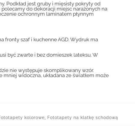
y. Podkład jest gruby i mięsisty pokryty od
nie polecamy do dekoracji miejsc narażonych na
pieczenie ochronnym laminatem płynnym
a fronty szaf i kuchenne AGD. Wydruk ma
usi być zwarte i bez domieszek lateksu. W
gdzie nie występuje skomplikowany wzór.
zie mniej widoczna, układana ze światłem może
Fototapety kolorowe
,
Fototapety na klatkę schodową