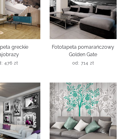
peta greckie
Fototapeta pomarańczowy
ajobrazy
Golden Gate
d:
476
zł
od:
714
zł