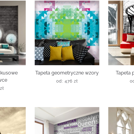
urkusowe
Tapeta geometryczne wzory
Tapeta 
wce
od:
476
zł
o
zł