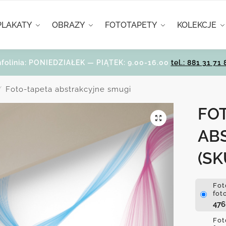
PLAKATY
OBRAZY
FOTOTAPETY
KOLEKCJE
nfolinia: PONIEDZIAŁEK — PIĄTEK: 9.00-16.00
tel.: 881 31 71 
Foto-tapeta abstrakcyjne smugi
/
FO
AB
(SK
Fot
fot
47
Fot