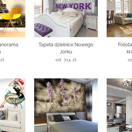
panorama
Tapeta dzielnice Nowego
Fotota
a
Jorku
kr
6
zł
od:
714
zł
o