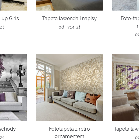
 up Girls
Tapeta lawenda i napisy
Foto-ta
zł
od:
714
zł
o
 schody
Fototapeta z retro
Tapeta la
ornamentem
zł
o