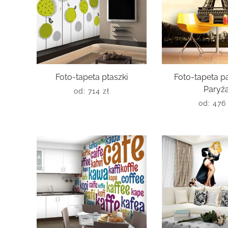
Foto-tapeta ptaszki
Foto-tapeta 
Paryż
od:
714
zł
od:
47