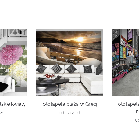
skie kwiaty
Fototapeta plaża w Grecji
Fototape
m
zł
od:
714
zł
o