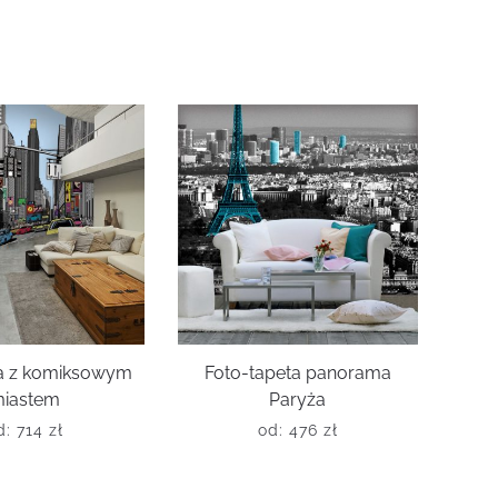
ta z komiksowym
Foto-tapeta panorama
iastem
Paryża
d:
714
zł
od:
476
zł