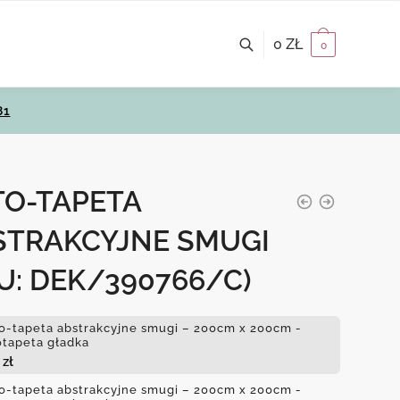
0
ZŁ
0
81
TO-TAPETA
STRAKCYJNE SMUGI
U: DEK/390766/C)
o-tapeta abstrakcyjne smugi – 200cm x 200cm -
otapeta gładka
6
zł
o-tapeta abstrakcyjne smugi – 200cm x 200cm -