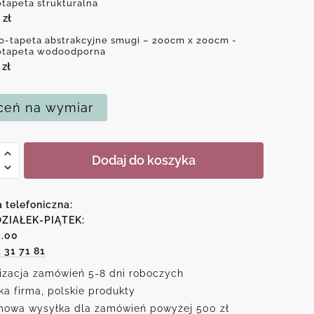
otapeta strukturalna
0
zł
o-tapeta abstrakcyjne smugi – 200cm x 200cm -
otapeta wodoodporna
0
zł
eń na wymiar
Dodaj do koszyka
kcyjne
a telefoniczna:
ZIAŁEK-PIĄTEK:
6.00
1 31 71 81
izacja zamówień 5-8 dni roboczych
ka firma, polskie produkty
owa wysyłka dla zamówień powyżej 500 zł