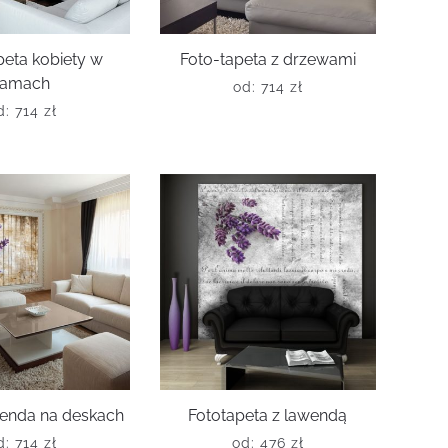
peta kobiety w
Foto-tapeta z drzewami
ramach
od:
714
zł
d:
714
zł
wenda na deskach
Fototapeta z lawendą
d:
714
zł
od:
476
zł