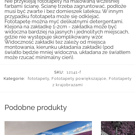
Nie przyklejaj fototapety na malowaną wcześniej
farbami ścianę. Ścianę trzeba zagruntować, podłoże
musi być zwarte i bez domieszek lateksu. W innym
przypadku fototapeta może się odklejać.
Fototapetę można myć delikatnymi detergentami.
Klejona na zakładkę 1-2cm - zakładka może być
widoczna bardziej na jasnych i jednolitych miejscach,
gdzie nie występuje skomplikowany wzór.
Widoczność zakładki tez zależy od miejsca
montowania, kierunku układania zakładki (pod
światło będzie mniej widoczna, układana ze światłem
może rzucać minimalny cień).
SKU:
12141-f
Kategorie:
fototapety
,
Fototapety powiększające
,
Fototapety
z krajobrazami
Podobne produkty