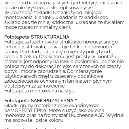
widoczna bardziej na jasnych i jednolitych miejscach,
gdzie nie występuje skomplikowany wzór.
Widoczność zakładki tez zależy od miejsca
montowania, kierunku układania zakładki (pod
światło będzie mniej widoczna, układana ze światłem
może rzucać minimalny cień).
Fototapeta STRUKTURALNA
Fototapeta flizelinowa o strukturze nowoczesnego
betonu jest trwała, zniweluje lekkie nierówności
ściany. Podkład jest gruby i mięsisty pokryty od
spodu flizeliną. Dzięki temu jest prosty w montażu.
Materiał jest odporny na lekkie pocieranie, jednak nie
polecamy do dekoracji miejsc narażonych na częsty
dotyk i mocne zabrudzenia. Do intensywnie
użytkowanych wnętrz zalecamy dodatkowe
zabezpieczenie ochronnym laminatem płynnym
dostępnym za zamówienie.
Fototapeta montowana na styk.
Fototapeta SAMOPRZYLEPNA™
Gładki gruby materiał z powłoką winylową.
SAMOPRZYLEPNY. Może służyć jako okleina
meblowa oraz na fronty szaf i kuchenne AGD. Wydruk
ma soczyste i ostre kolory.