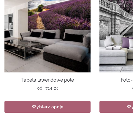
Tapeta lawendowe pole
Foto-
od:
714
zł
Wybierz opcje
Wy