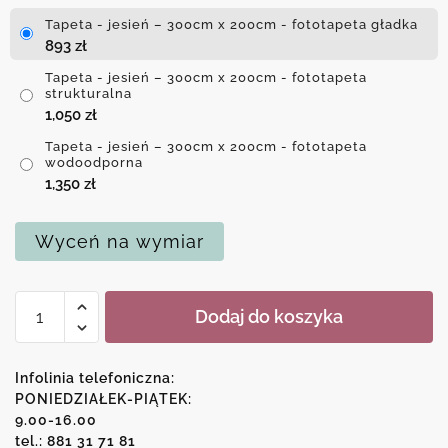
Tapeta - jesień – 300cm x 200cm - fototapeta gładka
893
zł
Tapeta - jesień – 300cm x 200cm - fototapeta
strukturalna
1,050
zł
Tapeta - jesień – 300cm x 200cm - fototapeta
wodoodporna
1,350
zł
Wyceń na wymiar
ilość
Dodaj do koszyka
Tapeta
-
jesień
Infolinia telefoniczna:
PONIEDZIAŁEK-PIĄTEK:
9.00-16.00
tel.: 881 31 71 81