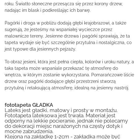
roku. Światło słoneczne przesącza się przez korony drzew,
nadając im blask i podkreślając ich barwę.
Pagórki i droga w pobliżu dodają głębi krajobrazowi, a także
sugerują, że jesteśmy na wspaniałej wycieczce przez
malownicze tereny. Jesienne drzewa i pagórki sprawiają, że ta
tapeta wydaje się być szczególnie przytulna i nostalgiczna, co
jest typowe dla jesiennych pejzaży.
To obraz jesieni, która jest pełna ciepła, kolorów i uroku natury, a
taka tapeta może wspaniale przekazać tę atmosferę do
wnętrza, w którym zostanie wykorzystana. Pomarańczowe liście
drzew oraz pagórki dodające głębi przestrzeni stworzą
przytulną i relaksującą atmosferę, idealną na jesienny nastrój.
fototapeta GŁADKA
Lateks jest gładki, matowy i prosty w montażu.
Fototapeta lateksowa jest trwała. Materiał jest
odporny na lekkie pocieranie, jednak nie polecamy
do dekoracji miejsc narażonych na częsty dotyk i
mocne zabrudzenia.
Klejona na zakładkę 1-2cm - zakładka może być