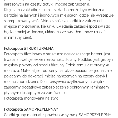
narażonych na częsty dotyk i mocne zabrudzenia.
Klejona na zakładkę 1-2cm - zakładka może być widoczna
bardziej na jasnych i jednolitych miejscach, gdzie nie występuje
skomplikowany wzór. Widoczność zakładki tez zależy od
miejsca montowania, kierunku układania zakładki (pod światło
będzie mniej widoczna, układana ze światłem może rzucać
minimalny cień).
Fototapeta STRUKTURALNA
Fototapeta flizelinowa o strukturze nowoczesnego betonu jest
trwała, zniweluje lekkie nierówności ściany. Podkład jest gruby i
mięsisty pokryty od spodu flizeliną. Dzięki temu jest prosty w
montażu. Materiał jest odporny na lekkie pocieranie, jednak nie
polecamy do dekoracji miejsc narażonych na częsty dotyk i
mocne zabrudzenia. Do intensywnie użytkowanych wnętrz
zalecamy dodatkowe zabezpieczenie ochronnym laminatem
płynnym dostępnym za zamówienie.
Fototapeta montowana na styk.
Fototapeta SAMOPRZYLEPNA™
Gładki gruby materiał z powłoką winylową. SAMOPRZYLEPNY.