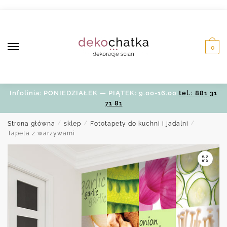
Skip
Skip
to
to
navigation
content
0
Infolinia: PONIEDZIAŁEK — PIĄTEK: 9.00-16.00
tel.: 881 31
71 81
Strona główna
/
sklep
/
Fototapety do kuchni i jadalni
/
Tapeta z warzywami