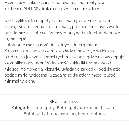
Może służyć jako okleina meblowa oraz na fronty szaf i
kuchenne AGD. Wydruk ma soczyste i ostre kolory.
Nie przyklejaj fototapety na malowaną wcześniej farbami
ścianę. Ścianę trzeba zagruntować, podłoże musi być zwarte i
bez domieszek lateksu. W innym przypadku fototapeta może
się odklejać.
Fototapetę można myć delikatnymi detergentami.
Klejona na zakładkę 1-2cm - zakładka może być widoczna
bardziej na jasnych i jednolitych miejscach, gdzie nie występuje
skomplikowany wzór. Widoczność zakładki tez zależy od
miejsca montowania, kierunku układania zakładki (pod światło
będzie mniej widoczna, układana ze światłem może rzucać
minimalny cień).
SKU:
390147/a
Kategorie:
fototapety
,
Fototapety do kuchni i jadalni
,
Fototapety turkusowe, miętowe, zielone