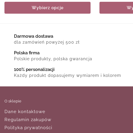
Wybierz opcje
Wy
Darmowa dostawa
dla zamówień powyżej 500 zł
Polska firma
Polskie produkty, polska gwarancja
100% personalizacji
Każdy produkt dopasujemy wymiarem i kolorem
O sklepie
Dane kontaktowe
Regulamin zakupów
Polityka prywatności