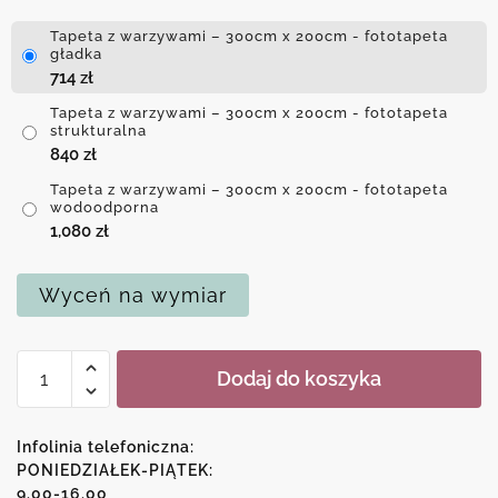
Tapeta z warzywami – 300cm x 200cm - fototapeta
gładka
714
zł
Tapeta z warzywami – 300cm x 200cm - fototapeta
strukturalna
840
zł
Tapeta z warzywami – 300cm x 200cm - fototapeta
wodoodporna
1,080
zł
Wyceń na wymiar
ilość
Dodaj do koszyka
Tapeta
z
warzywami
Infolinia telefoniczna:
PONIEDZIAŁEK-PIĄTEK:
9.00-16.00