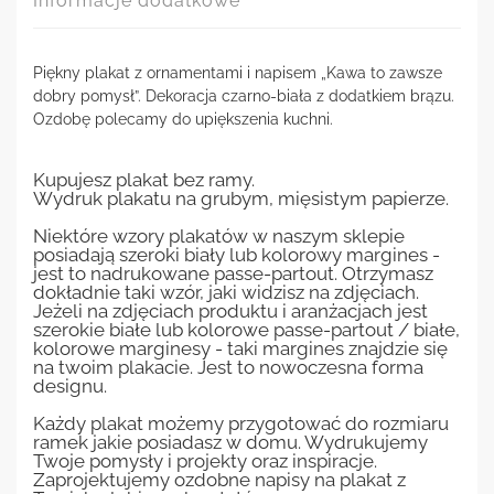
Informacje dodatkowe
Piękny plakat z ornamentami i napisem „Kawa to zawsze
dobry pomysł”. Dekoracja czarno-biała z dodatkiem brązu.
Ozdobę polecamy do upiększenia kuchni.
Kupujesz plakat bez ramy.
Wydruk plakatu na grubym, mięsistym papierze.
Niektóre wzory plakatów w naszym sklepie
posiadają szeroki biały lub kolorowy margines -
jest to nadrukowane passe-partout. Otrzymasz
dokładnie taki wzór, jaki widzisz na zdjęciach.
Jeżeli na zdjęciach produktu i aranżacjach jest
szerokie białe lub kolorowe passe-partout / białe,
kolorowe marginesy - taki margines znajdzie się
na twoim plakacie. Jest to nowoczesna forma
designu.
Każdy plakat możemy przygotować do rozmiaru
ramek jakie posiadasz w domu. Wydrukujemy
Twoje pomysły i projekty oraz inspiracje.
Zaprojektujemy ozdobne napisy na plakat z