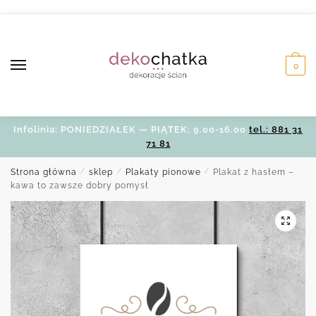
Skip
Skip
to
to
navigation
content
0
Infolinia: PONIEDZIAŁEK — PIĄTEK: 9.00-16.00
tel.: 881 31
71 81
Strona główna
/
sklep
/
Plakaty pionowe
/
Plakat z hasłem –
kawa to zawsze dobry pomysł