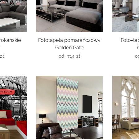
rokańskie
Fototapeta pomarańczowy
Foto-ta
y
Golden Gate
zł
od:
714
zł
o