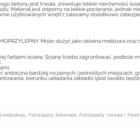
go betonu jest trwała, zniweluje lekkie nierówności ścian
tażu. Materiał jest odporny na lekkie pocieranie, jednak 
nsywnie użytkowanych wnętrz zalecamy dodatkowe zabez
AMOPRZYLEPNY. Może służyć jako okleina meblowa oraz n
iej farbami ścianę. Ścianę trzeba zagruntować, podłoże m
.
ami.
ć widoczna bardziej na jasnych i jednolitych miejscach, 
ntowania, kierunku układania zakładki (pod światło będ
przedpokoju
,
Fototapety kolorowe
,
Fototapety różowe i fiole