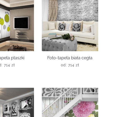
apeta ptaszki
Foto-tapeta biała cegła
d:
714
zł
od:
714
zł