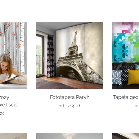
zozy
Fototapeta Paryż
Tapeta ge
 liście
od:
714
zł
o
zł