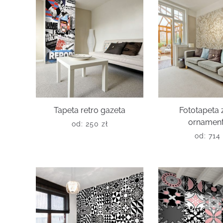
Tapeta retro gazeta
Fototapeta z
ornamen
od:
250
zł
od:
714