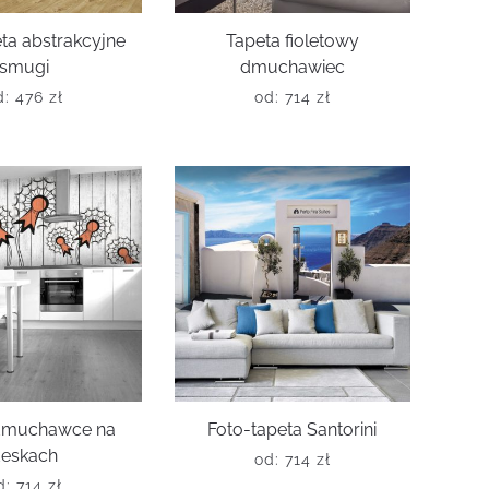
ta abstrakcyjne
Tapeta fioletowy
smugi
dmuchawiec
d:
476
zł
od:
714
zł
dmuchawce na
Foto-tapeta Santorini
eskach
od:
714
zł
d:
714
zł