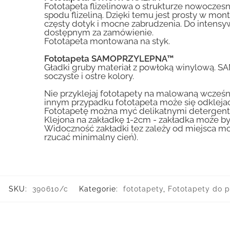
Fototapeta flizelinowa o strukturze nowoczesne
spodu flizeliną. Dzięki temu jest prosty w mon
częsty dotyk i mocne zabrudzenia. Do inte
dostępnym za zamówienie.
Fototapeta montowana na styk.
Fototapeta SAMOPRZYLEPNA™
Gładki gruby materiał z powłoką winylową. S
soczyste i ostre kolory.
Nie przyklejaj fototapety na malowaną wcześn
innym przypadku fototapeta może się odklejać
Fototapetę można myć delikatnymi detergent
Klejona na zakładkę 1-2cm - zakładka może by
Widoczność zakładki tez zależy od miejsca mo
rzucać minimalny cień).
SKU:
390610/c
Kategorie:
fototapety
,
Fototapety do 