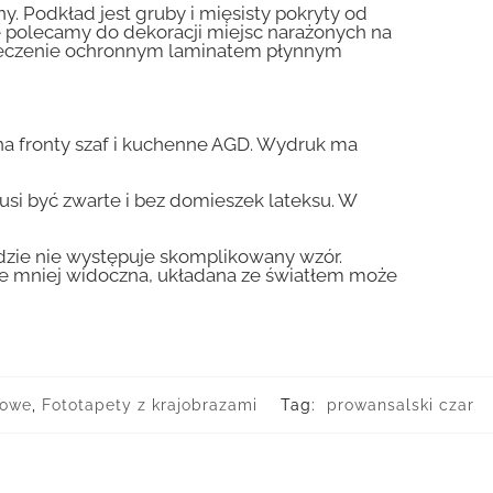
y. Podkład jest gruby i mięsisty pokryty od
nie polecamy do dekoracji miejsc narażonych na
pieczenie ochronnym laminatem płynnym
a fronty szaf i kuchenne AGD. Wydruk ma
usi być zwarte i bez domieszek lateksu. W
gdzie nie występuje skomplikowany wzór.
zie mniej widoczna, układana ze światłem może
towe
,
Fototapety z krajobrazami
Tag:
prowansalski czar