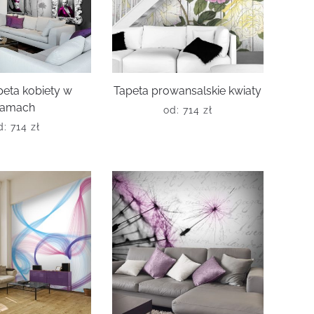
peta kobiety w
Tapeta prowansalskie kwiaty
ramach
od:
714
zł
d:
714
zł