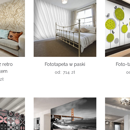
 retro
Fototapeta w paski
Foto-t
tem
od:
714
zł
o
zł