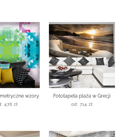
ometryczne wzory
Fototapeta plaża w Grecji
d:
476
zł
od:
714
zł