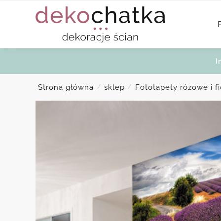
Skip
Skip
to
to
navigation
content
I
Strona główna
sklep
Fototapety różowe i f
/
/