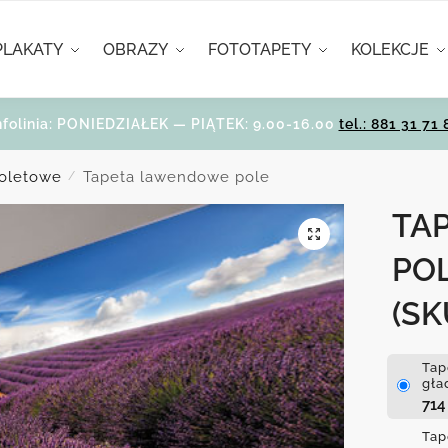
PLAKATY
OBRAZY
FOTOTAPETY
KOLEKCJE
nfolinia: PONIEDZIAŁEK — PIĄTEK: 9.00-16.00
tel.: 881 31 71 
ioletowe
Tapeta lawendowe pole
/
TA
PO
(SK
Tap
gła
71
Tap