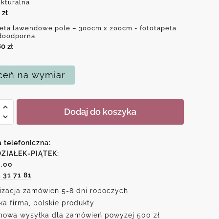
ukturalna
0
zł
eta lawendowe pole – 300cm x 200cm - fototapeta
doodporna
80
zł
eń na wymiar
Dodaj do koszyka
dowe
a telefoniczna:
ZIAŁEK-PIĄTEK:
6.00
1 31 71 81
izacja zamówień 5-8 dni roboczych
ka firma, polskie produkty
owa wysyłka dla zamówień powyżej 500 zł