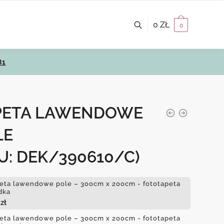
0
ZŁ
0
81
PETA LAWENDOWE
LE
U: DEK/390610/C)
eta lawendowe pole – 300cm x 200cm - fototapeta
dka
4
zł
eta lawendowe pole – 300cm x 200cm - fototapeta