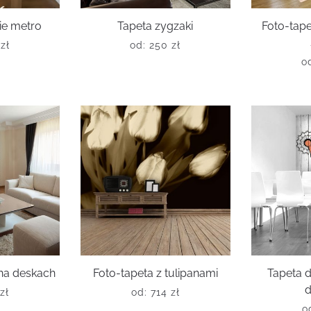
ie metro
Tapeta zygzaki
Foto-tape
6
zł
od:
250
zł
o
na deskach
Foto-tapeta z tulipanami
Tapeta 
d
zł
od:
714
zł
o