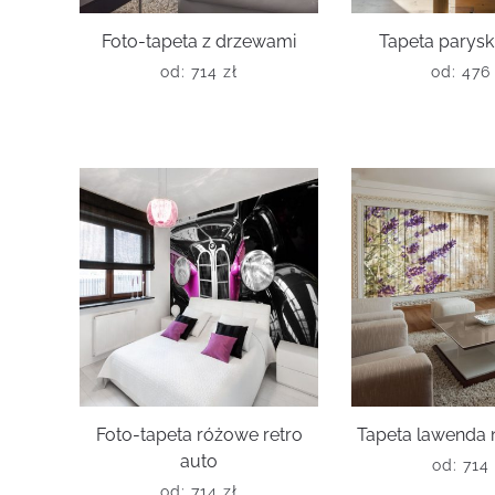
Foto-tapeta z drzewami
Tapeta parysk
od:
714
zł
od:
47
Foto-tapeta różowe retro
Tapeta lawenda 
auto
od:
714
od:
714
zł