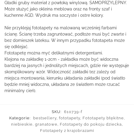
Gładki gruby materiał z powłoką winylową. SAMOPRZYLEPNY.
Może służyć jako okleina meblowa oraz na fronty szaf i
kuchenne AGD. Wydruk ma soczyste i ostre kolory.
Nie przyklejaj fototapety na malowaną wcześniej farbami
ścianę. Ścianę trzeba zagruntować, podłoże musi być zwarte i
bez domieszek lateksu. W innym przypadku fototapeta może
się odklejać.
Fototapetę można myć delikatnymi detergentami.
Klejona na zakładkę 1-2cm - zakładka może być widoczna
bardziej na jasnych i jednolitych miejscach, gdzie nie występuje
skomplikowany wzór. Widoczność zakładki tez zależy od
miejsca montowania, kierunku układania zakładki (pod światło
będzie mniej widoczna, układana ze światłem może rzucać
minimalny cień).
SKU:
610739-f
Kategorie:
bestsellery
,
fototapety
,
Fototapety błękitne,
niebieskie, granatowe
,
Fototapety do pokoju dziecka
,
Fototapety z krajobrazami