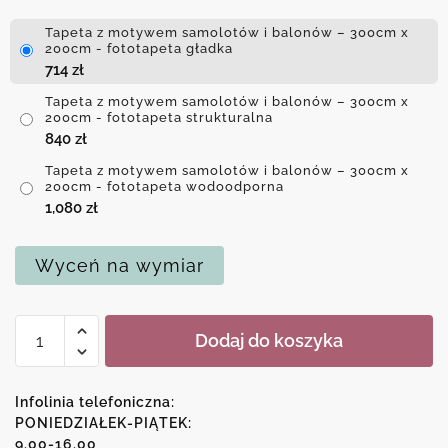
Tapeta z motywem samolotów i balonów – 300cm x
200cm - fototapeta gładka
714
zł
Tapeta z motywem samolotów i balonów – 300cm x
200cm - fototapeta strukturalna
840
zł
Tapeta z motywem samolotów i balonów – 300cm x
200cm - fototapeta wodoodporna
1,080
zł
Wyceń na wymiar
ilość
Dodaj do koszyka
Tapeta
z
motywem
Infolinia telefoniczna:
samolotów
PONIEDZIAŁEK-PIĄTEK:
9.00-16.00
i