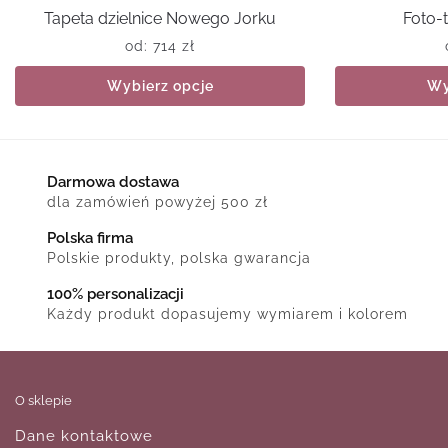
Tapeta dzielnice Nowego Jorku
Foto-t
od:
714
zł
Wybierz opcje
Wy
Darmowa dostawa
dla zamówień powyżej 500 zł
Polska firma
Polskie produkty, polska gwarancja
100% personalizacji
Każdy produkt dopasujemy wymiarem i kolorem
O sklepie
Dane kontaktowe