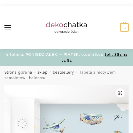
Skip
Skip
to
to
navigation
content
0
Infolinia: PONIEDZIAŁEK — PIĄTEK: 9.00-16.00
tel.: 881 31
71 81
Strona główna
/
sklep
/
bestsellery
/
Tapeta z motywem
samolotów i balonów