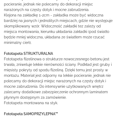
pocieranie, jednak nie polecamy do dekoracji miejsc
narażonych na częsty dotyk i mocne zabrudzenia.
Klejona na zakładkę 1-2cm - zakładka może być widoczna
bardziej na jasnych i jednolitych miejscach, gdzie nie występuje
skomplikowany wzór. Widoczność zakładki tez zależy od
miejsca montowania, kierunku układania zakładki (pod światło
będzie mniej widoczna, układana ze światłem może rzucać
minimalny cień).
Fototapeta STRUKTURALNA
Fototapeta flizelinowa o strukturze nowoczesnego betonu jest
trwała, zniweluje lekkie nierówności ściany. Podkład jest gruby i
mięsisty pokryty od spodu flizeliną. Dzięki temu jest prosty w
montażu. Materiał jest odporny na lekkie pocieranie, jednak nie
polecamy do dekoracji miejsc narażonych na częsty dotyk i
mocne zabrudzenia. Do intensywnie użytkowanych wnętrz
zalecamy dodatkowe zabezpieczenie ochronnym laminatem
płynnym dostępnym za zamówienie.
Fototapeta montowana na styk.
Fototapeta SAMOPRZYLEPNA™