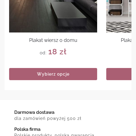
Plakat wiersz o domu
Plakat
18
zł
od:
Wybierz opcje
Darmowa dostawa
dla zamówień powyżej 500 zł
Polska firma
Polskie produkty, polska gwarancja