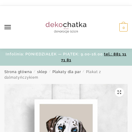
Skip
Skip
to
to
navigation
content
0
Infolinia: PONIEDZIAŁEK — PIĄTEK: 9.00-16.00
tel.: 881 31
71 81
Strona główna
/
sklep
/
Plakaty dla par
/
Plakat z
dalmatyńczykiem