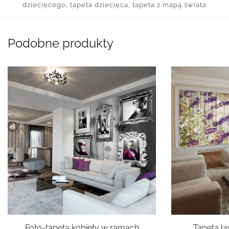
dziecięcego
,
tapeta dziecięca
,
tapeta z mapą świata
Podobne produkty
Foto-tapeta kobiety w ramach
Tapeta l