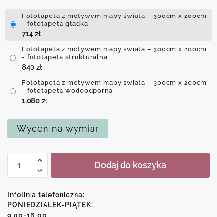
Fototapeta z motywem mapy świata – 300cm x 200cm
- fototapeta gładka
714
zł
Fototapeta z motywem mapy świata – 300cm x 200cm
- fototapeta strukturalna
840
zł
Fototapeta z motywem mapy świata – 300cm x 200cm
- fototapeta wodoodporna
1,080
zł
Wyceń na wymiar
ilość
Dodaj do koszyka
Fototapeta
z
motywem
Infolinia telefoniczna:
mapy
PONIEDZIAŁEK-PIĄTEK:
9.00-16.00
świata