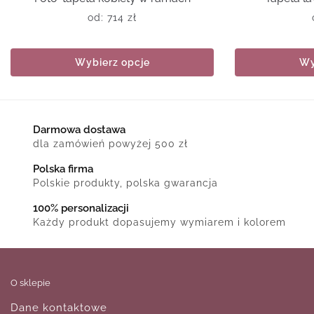
od:
714
zł
Wybierz opcje
Wy
Darmowa dostawa
dla zamówień powyżej 500 zł
Polska firma
Polskie produkty, polska gwarancja
100% personalizacji
Każdy produkt dopasujemy wymiarem i kolorem
O sklepie
Dane kontaktowe