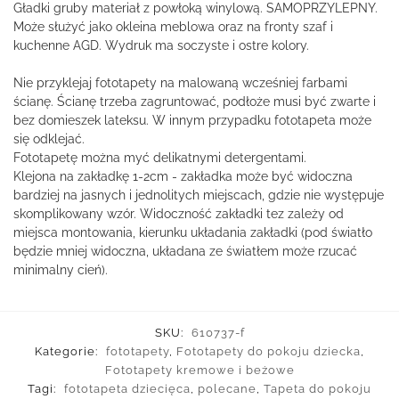
Gładki gruby materiał z powłoką winylową. SAMOPRZYLEPNY.
Może służyć jako okleina meblowa oraz na fronty szaf i
kuchenne AGD. Wydruk ma soczyste i ostre kolory.
Nie przyklejaj fototapety na malowaną wcześniej farbami
ścianę. Ścianę trzeba zagruntować, podłoże musi być zwarte i
bez domieszek lateksu. W innym przypadku fototapeta może
się odklejać.
Fototapetę można myć delikatnymi detergentami.
Klejona na zakładkę 1-2cm - zakładka może być widoczna
bardziej na jasnych i jednolitych miejscach, gdzie nie występuje
skomplikowany wzór. Widoczność zakładki tez zależy od
miejsca montowania, kierunku układania zakładki (pod światło
będzie mniej widoczna, układana ze światłem może rzucać
minimalny cień).
SKU:
610737-f
Kategorie:
fototapety
,
Fototapety do pokoju dziecka
,
Fototapety kremowe i beżowe
Tagi:
fototapeta dziecięca
,
polecane
,
Tapeta do pokoju