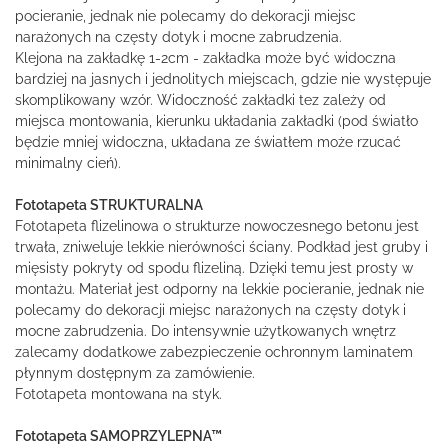
pocieranie, jednak nie polecamy do dekoracji miejsc
narażonych na częsty dotyk i mocne zabrudzenia.
Klejona na zakładkę 1-2cm - zakładka może być widoczna
bardziej na jasnych i jednolitych miejscach, gdzie nie występuje
skomplikowany wzór. Widoczność zakładki tez zależy od
miejsca montowania, kierunku układania zakładki (pod światło
będzie mniej widoczna, układana ze światłem może rzucać
minimalny cień).
Fototapeta STRUKTURALNA
Fototapeta flizelinowa o strukturze nowoczesnego betonu jest
trwała, zniweluje lekkie nierówności ściany. Podkład jest gruby i
mięsisty pokryty od spodu flizeliną. Dzięki temu jest prosty w
montażu. Materiał jest odporny na lekkie pocieranie, jednak nie
polecamy do dekoracji miejsc narażonych na częsty dotyk i
mocne zabrudzenia. Do intensywnie użytkowanych wnętrz
zalecamy dodatkowe zabezpieczenie ochronnym laminatem
płynnym dostępnym za zamówienie.
Fototapeta montowana na styk.
Fototapeta SAMOPRZYLEPNA™