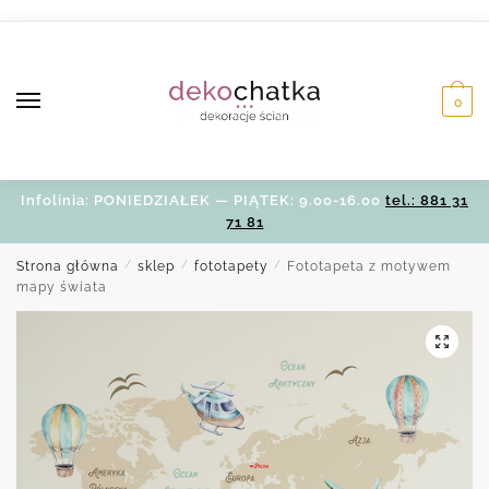
Skip
Skip
to
to
navigation
content
0
Infolinia: PONIEDZIAŁEK — PIĄTEK: 9.00-16.00
tel.: 881 31
71 81
Strona główna
/
sklep
/
fototapety
/
Fototapeta z motywem
mapy świata