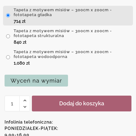
Tapeta z motywem misiów – 300cm x 200cm -
fototapeta gładka
714
zł
Tapeta z motywem misiów – 300cm x 200cm -
fototapeta strukturalna
840
zł
Tapeta z motywem misiów – 300cm x 200cm -
fototapeta wodoodporna
1,080
zł
Wyceń na wymiar
ilość
Dodaj do koszyka
Tapeta
z
motywem
Infolinia telefoniczna:
misiów
PONIEDZIAŁEK-PIĄTEK:
9.00-16.00