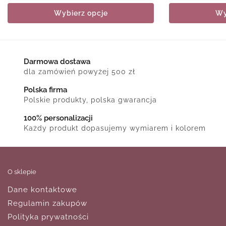
Wybierz opcje
Wy
Darmowa dostawa
dla zamówień powyżej 500 zł
Polska firma
Polskie produkty, polska gwarancja
100% personalizacji
Każdy produkt dopasujemy wymiarem i kolorem
O sklepie
Dane kontaktowe
Regulamin zakupów
Polityka prywatności