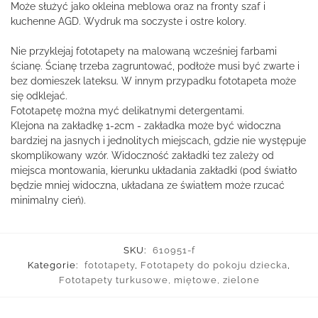
Może służyć jako okleina meblowa oraz na fronty szaf i
kuchenne AGD. Wydruk ma soczyste i ostre kolory.
Nie przyklejaj fototapety na malowaną wcześniej farbami
ścianę. Ścianę trzeba zagruntować, podłoże musi być zwarte i
bez domieszek lateksu. W innym przypadku fototapeta może
się odklejać.
Fototapetę można myć delikatnymi detergentami.
Klejona na zakładkę 1-2cm - zakładka może być widoczna
bardziej na jasnych i jednolitych miejscach, gdzie nie występuje
skomplikowany wzór. Widoczność zakładki tez zależy od
miejsca montowania, kierunku układania zakładki (pod światło
będzie mniej widoczna, układana ze światłem może rzucać
minimalny cień).
SKU:
610951-f
Kategorie:
fototapety
,
Fototapety do pokoju dziecka
,
Fototapety turkusowe, miętowe, zielone