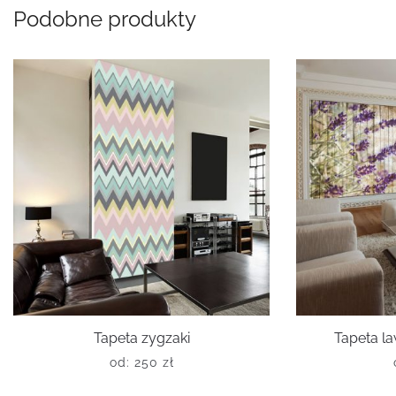
Podobne produkty
Tapeta zygzaki
Tapeta l
od:
250
zł