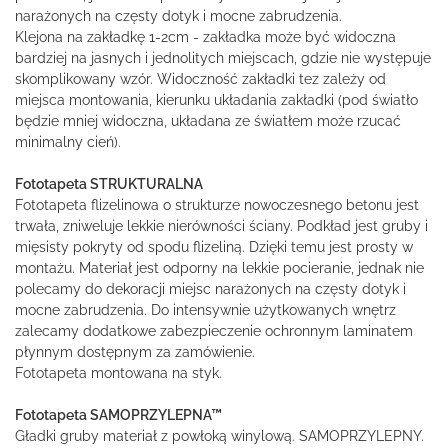
narażonych na częsty dotyk i mocne zabrudzenia.
Klejona na zakładkę 1-2cm - zakładka może być widoczna
bardziej na jasnych i jednolitych miejscach, gdzie nie występuje
skomplikowany wzór. Widoczność zakładki tez zależy od
miejsca montowania, kierunku układania zakładki (pod światło
będzie mniej widoczna, układana ze światłem może rzucać
minimalny cień).
Fototapeta STRUKTURALNA
Fototapeta flizelinowa o strukturze nowoczesnego betonu jest
trwała, zniweluje lekkie nierówności ściany. Podkład jest gruby i
mięsisty pokryty od spodu flizeliną. Dzięki temu jest prosty w
montażu. Materiał jest odporny na lekkie pocieranie, jednak nie
polecamy do dekoracji miejsc narażonych na częsty dotyk i
mocne zabrudzenia. Do intensywnie użytkowanych wnętrz
zalecamy dodatkowe zabezpieczenie ochronnym laminatem
płynnym dostępnym za zamówienie.
Fototapeta montowana na styk.
Fototapeta SAMOPRZYLEPNA™
Gładki gruby materiał z powłoką winylową. SAMOPRZYLEPNY.