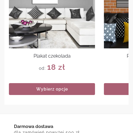
Plakat czekolada
Pl
18
zł
od:
Wybierz opcje
Darmowa dostawa
dla zamówień powyżej 500 zł