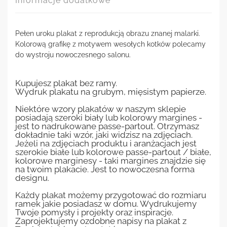
Informacje dodatkowe
Pełen uroku plakat z reprodukcją obrazu znanej malarki.
Kolorową grafikę z motywem wesołych kotków polecamy
do wystroju nowoczesnego salonu.
Kupujesz plakat bez ramy.
Wydruk plakatu na grubym, mięsistym papierze.
Niektóre wzory plakatów w naszym sklepie
posiadają szeroki biały lub kolorowy margines -
jest to nadrukowane passe-partout. Otrzymasz
dokładnie taki wzór, jaki widzisz na zdjęciach.
Jeżeli na zdjęciach produktu i aranżacjach jest
szerokie białe lub kolorowe passe-partout / białe,
kolorowe marginesy - taki margines znajdzie się
na twoim plakacie. Jest to nowoczesna forma
designu.
Każdy plakat możemy przygotować do rozmiaru
ramek jakie posiadasz w domu. Wydrukujemy
Twoje pomysły i projekty oraz inspiracje.
Zaprojektujemy ozdobne napisy na plakat z