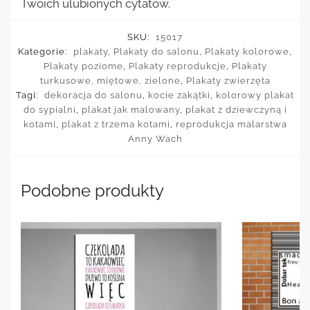
Twoich ulubionych cytatów.
SKU:
15017
Kategorie:
plakaty
,
Plakaty do salonu
,
Plakaty kolorowe
,
Plakaty poziome
,
Plakaty reprodukcje
,
Plakaty
turkusowe, miętowe, zielone
,
Plakaty zwierzęta
Tagi:
dekoracja do salonu
,
kocie zakątki
,
kolorowy plakat
do sypialni
,
plakat jak malowany
,
plakat z dziewczyną i
kotami
,
plakat z trzema kotami
,
reprodukcja malarstwa
Anny Wach
Podobne produkty