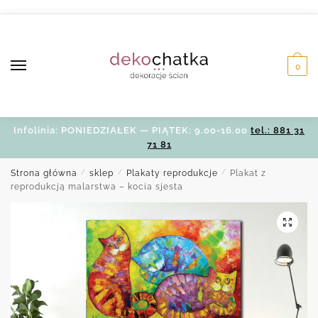
Skip
Skip
to
to
navigation
content
0
Infolinia: PONIEDZIAŁEK — PIĄTEK: 9.00-16.00
tel.: 881 31
71 81
Strona główna
/
sklep
/
Plakaty reprodukcje
/
Plakat z
reprodukcją malarstwa – kocia sjesta