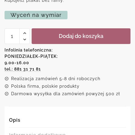
Kupujesz plakat bez ramy.
Wyceń na wymiar
ilość
Dodaj do koszyka
Plakat
z
reprodukcją
Infolinia telefoniczna:
malarstwa
PONIEDZIAŁEK-PIĄTEK:
-
9.00-16.00
kocia
sjesta
tel.: 881 31 71 81
Realizacja zamówień 5-8 dni roboczych
Polska firma, polskie produkty
Darmowa wysyłka dla zamówień powyżej 500 zł
Opis