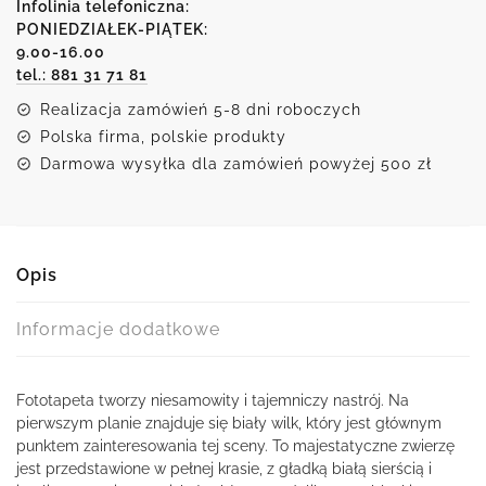
we
Infolinia telefoniczna:
mgle
PONIEDZIAŁEK-PIĄTEK:
9.00-16.00
i
tel.: 881 31 71 81
biały
wilk
Realizacja zamówień 5-8 dni roboczych
Polska firma, polskie produkty
Darmowa wysyłka dla zamówień powyżej 500 zł
Opis
Informacje dodatkowe
Fototapeta tworzy niesamowity i tajemniczy nastrój. Na
pierwszym planie znajduje się biały wilk, który jest głównym
punktem zainteresowania tej sceny. To majestatyczne zwierzę
jest przedstawione w pełnej krasie, z gładką białą sierścią i