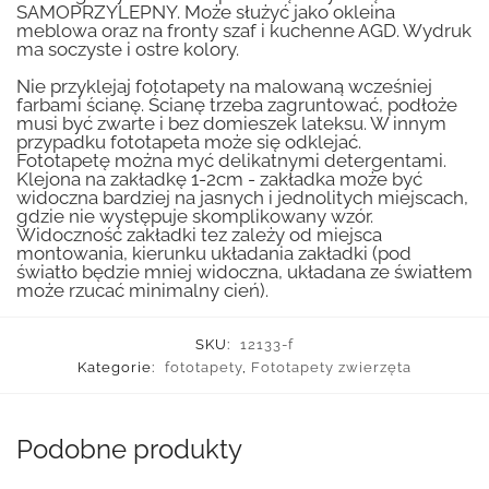
SAMOPRZYLEPNY. Może służyć jako okleina
meblowa oraz na fronty szaf i kuchenne AGD. Wydruk
ma soczyste i ostre kolory.
Nie przyklejaj fototapety na malowaną wcześniej
farbami ścianę. Ścianę trzeba zagruntować, podłoże
musi być zwarte i bez domieszek lateksu. W innym
przypadku fototapeta może się odklejać.
Fototapetę można myć delikatnymi detergentami.
Klejona na zakładkę 1-2cm - zakładka może być
widoczna bardziej na jasnych i jednolitych miejscach,
gdzie nie występuje skomplikowany wzór.
Widoczność zakładki tez zależy od miejsca
montowania, kierunku układania zakładki (pod
światło będzie mniej widoczna, układana ze światłem
może rzucać minimalny cień).
SKU:
12133-f
Kategorie:
fototapety
,
Fototapety zwierzęta
Podobne produkty