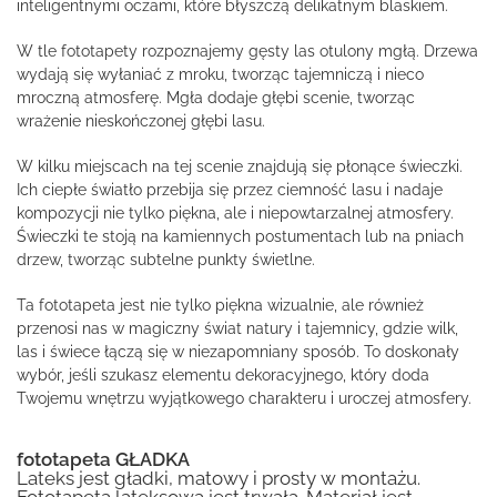
inteligentnymi oczami, które błyszczą delikatnym blaskiem.
W tle fototapety rozpoznajemy gęsty las otulony mgłą. Drzewa
wydają się wyłaniać z mroku, tworząc tajemniczą i nieco
mroczną atmosferę. Mgła dodaje głębi scenie, tworząc
wrażenie nieskończonej głębi lasu.
W kilku miejscach na tej scenie znajdują się płonące świeczki.
Ich ciepłe światło przebija się przez ciemność lasu i nadaje
kompozycji nie tylko piękna, ale i niepowtarzalnej atmosfery.
Świeczki te stoją na kamiennych postumentach lub na pniach
drzew, tworząc subtelne punkty świetlne.
Ta fototapeta jest nie tylko piękna wizualnie, ale również
przenosi nas w magiczny świat natury i tajemnicy, gdzie wilk,
las i świece łączą się w niezapomniany sposób. To doskonały
wybór, jeśli szukasz elementu dekoracyjnego, który doda
Twojemu wnętrzu wyjątkowego charakteru i uroczej atmosfery.
fototapeta GŁADKA
Lateks jest gładki, matowy i prosty w montażu.