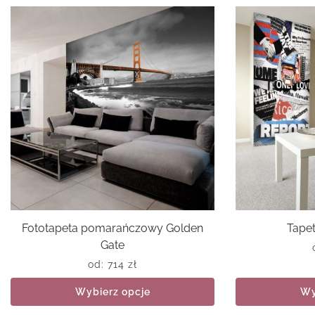
Fototapeta pomarańczowy Golden
Tapet
Gate
od:
714
zł
Wybierz opcje
Wy