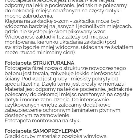
Fototapeta lateksowa jest trwała. Materiał jest
odporny na lekkie pocieranie, jednak nie polecamy
do dekoracji miejsc narażonych na częsty dotyk i
mocne zabrudzenia.
Klejona na zakładkę 1-2cm - zakładka może być
widoczna bardziej na jasnych i jednolitych miejscach,
gdzie nie występuje skomplikowany wzór.
Widoczność zakładki tez zależy od miejsca
montowania, kierunku układania zakładki (pod
światło będzie mniej widoczna, układana ze światłem
może rzucać minimalny cień).
Fototapeta STRUKTURALNA
Fototapeta flizelinowa o strukturze nowoczesnego
betonu jest trwała, zniweluje lekkie nierówności
ściany. Podkład jest gruby i mięsisty pokryty od
spodu flizeliną. Dzięki temu jest prosty w montażu.
Materiał jest odporny na lekkie pocieranie, jednak nie
polecamy do dekoracji miejsc narażonych na częsty
dotyk i mocne zabrudzenia. Do intensywnie
użytkowanych wnętrz zalecamy dodatkowe
zabezpieczenie ochronnym laminatem płynnym
dostępnym za zamówienie.
Fototapeta montowana na styk.
Fototapeta SAMOPRZYLEPNA™
Gładki gruby materiał z powłoką winylową.