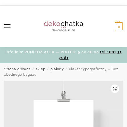
Skip
Skip
to
to
navigation
content
0
Infolinia: PONIEDZIAŁEK — PIĄTEK: 9.00-16.00
tel.: 881 31
71 81
Strona główna
/
sklep
/
plakaty
/
Plakat typograficzny – Bez
zbędnego bagażu