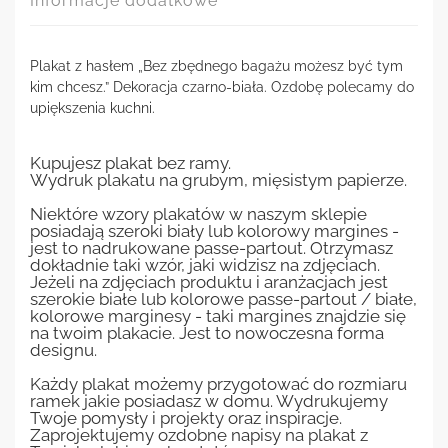
Informacje dodatkowe
Plakat z hasłem „Bez zbędnego bagażu możesz być tym
kim chcesz.” Dekoracja czarno-biała. Ozdobę polecamy do
upiększenia kuchni.
Kupujesz plakat bez ramy.
Wydruk plakatu na grubym, mięsistym papierze.
Niektóre wzory plakatów w naszym sklepie
posiadają szeroki biały lub kolorowy margines -
jest to nadrukowane passe-partout. Otrzymasz
dokładnie taki wzór, jaki widzisz na zdjęciach.
Jeżeli na zdjęciach produktu i aranżacjach jest
szerokie białe lub kolorowe passe-partout / białe,
kolorowe marginesy - taki margines znajdzie się
na twoim plakacie. Jest to nowoczesna forma
designu.
Każdy plakat możemy przygotować do rozmiaru
ramek jakie posiadasz w domu. Wydrukujemy
Twoje pomysły i projekty oraz inspiracje.
Zaprojektujemy ozdobne napisy na plakat z