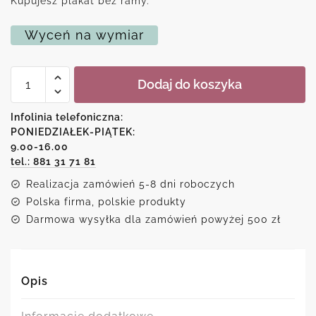
Kupujesz plakat bez ramy.
Wyceń na wymiar
ilość
Dodaj do koszyka
Plakat
typograficzny
-
Infolinia telefoniczna:
Bez
PONIEDZIAŁEK-PIĄTEK:
zbędnego
9.00-16.00
bagażu
tel.: 881 31 71 81
Realizacja zamówień 5-8 dni roboczych
Polska firma, polskie produkty
Darmowa wysyłka dla zamówień powyżej 500 zł
Opis