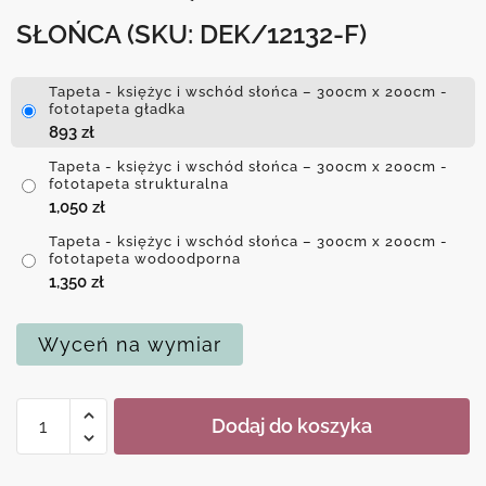
SŁOŃCA
(SKU: DEK/12132-F)
Tapeta - księżyc i wschód słońca – 300cm x 200cm -
fototapeta gładka
893
zł
Tapeta - księżyc i wschód słońca – 300cm x 200cm -
fototapeta strukturalna
1,050
zł
Tapeta - księżyc i wschód słońca – 300cm x 200cm -
fototapeta wodoodporna
1,350
zł
Wyceń na wymiar
ilość
Dodaj do koszyka
Tapeta
-