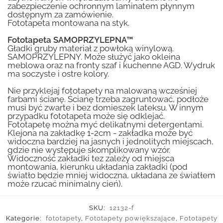
zabezpieczenie ochronnym laminatem płynnym
dostępnym za zamówienie.
Fototapeta montowana na styk.
Fototapeta SAMOPRZYLEPNA™
Gładki gruby materiał z powłoką winylową.
SAMOPRZYLEPNY. Może służyć jako okleina
meblowa oraz na fronty szaf i kuchenne AGD. Wydruk
ma soczyste i ostre kolory.
Nie przyklejaj fototapety na malowaną wcześniej
farbami ścianę. Ścianę trzeba zagruntować, podłoże
musi być zwarte i bez domieszek lateksu. W innym
przypadku fototapeta może się odklejać.
Fototapetę można myć delikatnymi detergentami.
Klejona na zakładkę 1-2cm - zakładka może być
widoczna bardziej na jasnych i jednolitych miejscach,
gdzie nie występuje skomplikowany wzór.
Widoczność zakładki tez zależy od miejsca
montowania, kierunku układania zakładki (pod
światło będzie mniej widoczna, układana ze światłem
może rzucać minimalny cień).
SKU:
12132-f
Kategorie:
fototapety
,
Fototapety powiększające
,
Fototapety