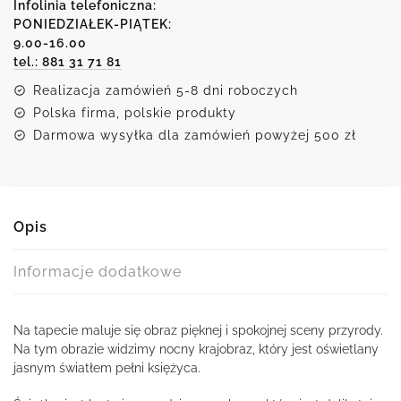
księżyc
Infolinia telefoniczna:
i
PONIEDZIAŁEK-PIĄTEK:
9.00-16.00
wschód
tel.: 881 31 71 81
słońca
Realizacja zamówień 5-8 dni roboczych
Polska firma, polskie produkty
Darmowa wysyłka dla zamówień powyżej 500 zł
Opis
Informacje dodatkowe
Na tapecie maluje się obraz pięknej i spokojnej sceny przyrody.
Na tym obrazie widzimy nocny krajobraz, który jest oświetlany
jasnym światłem pełni księżyca.