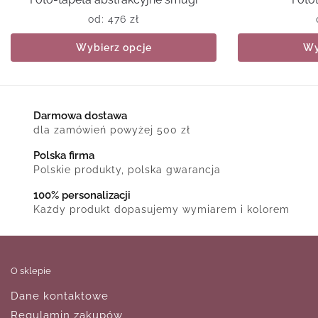
od:
476
zł
Wybierz opcje
Wy
Darmowa dostawa
dla zamówień powyżej 500 zł
Polska firma
Polskie produkty, polska gwarancja
100% personalizacji
Każdy produkt dopasujemy wymiarem i kolorem
O sklepie
Dane kontaktowe
Regulamin zakupów