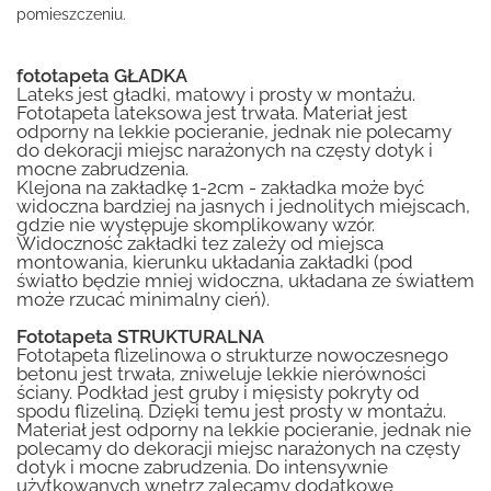
pomieszczeniu.
fototapeta GŁADKA
Lateks jest gładki, matowy i prosty w montażu.
Fototapeta lateksowa jest trwała. Materiał jest
odporny na lekkie pocieranie, jednak nie polecamy
do dekoracji miejsc narażonych na częsty dotyk i
mocne zabrudzenia.
Klejona na zakładkę 1-2cm - zakładka może być
widoczna bardziej na jasnych i jednolitych miejscach,
gdzie nie występuje skomplikowany wzór.
Widoczność zakładki tez zależy od miejsca
montowania, kierunku układania zakładki (pod
światło będzie mniej widoczna, układana ze światłem
może rzucać minimalny cień).
Fototapeta STRUKTURALNA
Fototapeta flizelinowa o strukturze nowoczesnego
betonu jest trwała, zniweluje lekkie nierówności
ściany. Podkład jest gruby i mięsisty pokryty od
spodu flizeliną. Dzięki temu jest prosty w montażu.
Materiał jest odporny na lekkie pocieranie, jednak nie
polecamy do dekoracji miejsc narażonych na częsty
dotyk i mocne zabrudzenia. Do intensywnie
użytkowanych wnętrz zalecamy dodatkowe