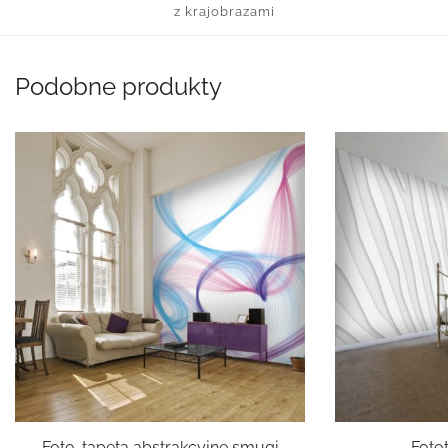
z krajobrazami
Podobne produkty
Foto-tapeta abstrakcyjne smugi
Foto