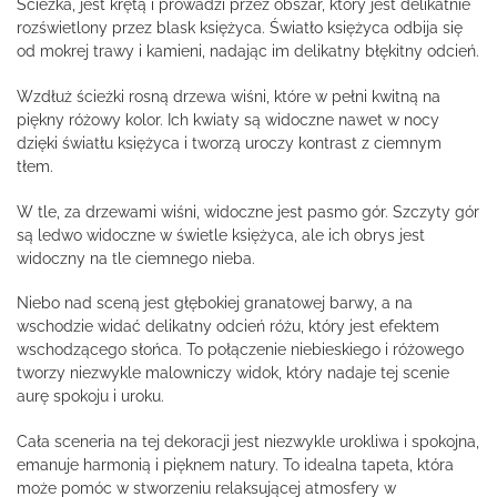
Ścieżka, jest krętą i prowadzi przez obszar, który jest delikatnie
rozświetlony przez blask księżyca. Światło księżyca odbija się
od mokrej trawy i kamieni, nadając im delikatny błękitny odcień.
Wzdłuż ścieżki rosną drzewa wiśni, które w pełni kwitną na
piękny różowy kolor. Ich kwiaty są widoczne nawet w nocy
dzięki światłu księżyca i tworzą uroczy kontrast z ciemnym
tłem.
W tle, za drzewami wiśni, widoczne jest pasmo gór. Szczyty gór
są ledwo widoczne w świetle księżyca, ale ich obrys jest
widoczny na tle ciemnego nieba.
Niebo nad sceną jest głębokiej granatowej barwy, a na
wschodzie widać delikatny odcień różu, który jest efektem
wschodzącego słońca. To połączenie niebieskiego i różowego
tworzy niezwykle malowniczy widok, który nadaje tej scenie
aurę spokoju i uroku.
Cała sceneria na tej dekoracji jest niezwykle urokliwa i spokojna,
emanuje harmonią i pięknem natury. To idealna tapeta, która
może pomóc w stworzeniu relaksującej atmosfery w