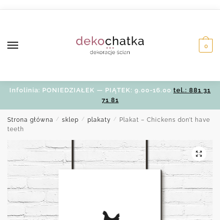
Skip
Skip
to
to
navigation
content
0
Infolinia: PONIEDZIAŁEK — PIĄTEK: 9.00-16.00
tel.: 881 31
71 81
Strona główna
/
sklep
/
plakaty
/
Plakat – Chickens don’t have
teeth