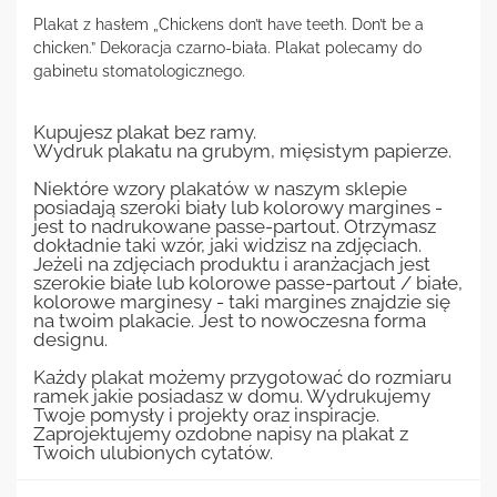
Plakat z hasłem „Chickens don’t have teeth. Don’t be a
chicken.” Dekoracja czarno-biała. Plakat polecamy do
gabinetu stomatologicznego.
Kupujesz plakat bez ramy.
Wydruk plakatu na grubym, mięsistym papierze.
Niektóre wzory plakatów w naszym sklepie
posiadają szeroki biały lub kolorowy margines -
jest to nadrukowane passe-partout. Otrzymasz
dokładnie taki wzór, jaki widzisz na zdjęciach.
Jeżeli na zdjęciach produktu i aranżacjach jest
szerokie białe lub kolorowe passe-partout / białe,
kolorowe marginesy - taki margines znajdzie się
na twoim plakacie. Jest to nowoczesna forma
designu.
Każdy plakat możemy przygotować do rozmiaru
ramek jakie posiadasz w domu. Wydrukujemy
Twoje pomysły i projekty oraz inspiracje.
Zaprojektujemy ozdobne napisy na plakat z
Twoich ulubionych cytatów.