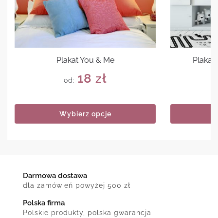
Plakat You & Me
Plakat
18
zł
od:
Wybierz opcje
Darmowa dostawa
dla zamówień powyżej 500 zł
Polska firma
Polskie produkty, polska gwarancja