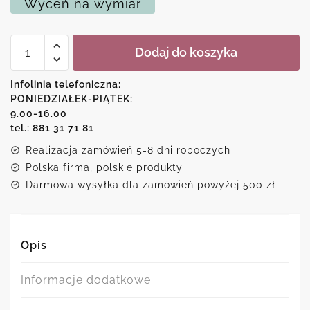
Wyceń na wymiar
ilość
Dodaj do koszyka
Plakat
-
Chickens
Infolinia telefoniczna:
don't
PONIEDZIAŁEK-PIĄTEK:
have
9.00-16.00
teeth
tel.: 881 31 71 81
Realizacja zamówień 5-8 dni roboczych
Polska firma, polskie produkty
Darmowa wysyłka dla zamówień powyżej 500 zł
Opis
Informacje dodatkowe