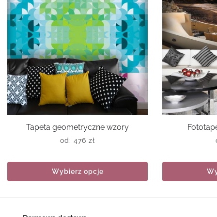
Tapeta geometryczne wzory
Fototape
od:
476
zł
Wybierz opcje
Wy