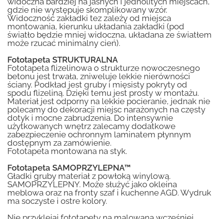
widoczna bardziej na jasnych i jednolitych miejscach,
gdzie nie występuje skomplikowany wzór.
Widoczność zakładki tez zależy od miejsca
montowania, kierunku układania zakładki (pod
światło będzie mniej widoczna, układana ze światłem
może rzucać minimalny cień).
Fototapeta STRUKTURALNA
Fototapeta flizelinowa o strukturze nowoczesnego
betonu jest trwała, zniweluje lekkie nierówności
ściany. Podkład jest gruby i mięsisty pokryty od
spodu flizeliną. Dzięki temu jest prosty w montażu.
Materiał jest odporny na lekkie pocieranie, jednak nie
polecamy do dekoracji miejsc narażonych na częsty
dotyk i mocne zabrudzenia. Do intensywnie
użytkowanych wnętrz zalecamy dodatkowe
zabezpieczenie ochronnym laminatem płynnym
dostępnym za zamówienie.
Fototapeta montowana na styk.
Fototapeta SAMOPRZYLEPNA™
Gładki gruby materiał z powłoką winylową.
SAMOPRZYLEPNY. Może służyć jako okleina
meblowa oraz na fronty szaf i kuchenne AGD. Wydruk
ma soczyste i ostre kolory.
Nie przyklejaj fototapety na malowaną wcześniej