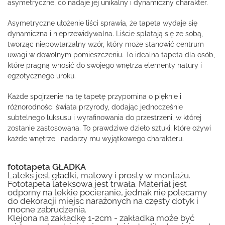
asymetryczne, co nadaje jej unikalny i dynamiczny charakter.
Asymetryczne ułożenie liści sprawia, że tapeta wydaje się
dynamiczna i nieprzewidywalna. Liście splatają się ze sobą,
tworząc niepowtarzalny wzór, który może stanowić centrum
uwagi w dowolnym pomieszczeniu. To idealna tapeta dla osób,
które pragną wnosić do swojego wnętrza elementy natury i
egzotycznego uroku.
Każde spojrzenie na tę tapetę przypomina o pięknie i
różnorodności świata przyrody, dodając jednocześnie
subtelnego luksusu i wyrafinowania do przestrzeni, w której
zostanie zastosowana. To prawdziwe dzieło sztuki, które ożywi
każde wnętrze i nadarzy mu wyjątkowego charakteru.
fototapeta GŁADKA
Lateks jest gładki, matowy i prosty w montażu.
Fototapeta lateksowa jest trwała. Materiał jest
odporny na lekkie pocieranie, jednak nie polecamy
do dekoracji miejsc narażonych na częsty dotyk i
mocne zabrudzenia.
Klejona na zakładkę 1-2cm - zakładka może być