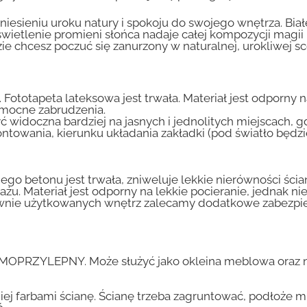
zyniesieniu uroku natury i spokoju do swojego wnętrza. Bia
oświetlenie promieni słońca nadaje całej kompozycji magii
ie chcesz poczuć się zanurzony w naturalnej, urokliwej sce
 Fototapeta lateksowa jest trwała. Materiał jest odporny 
i mocne zabrudzenia.
ć widoczna bardziej na jasnych i jednolitych miejscach, 
ntowania, kierunku układania zakładki (pod światło będ
go betonu jest trwała, zniweluje lekkie nierówności ścian
tażu. Materiał jest odporny na lekkie pocieranie, jednak 
nsywnie użytkowanych wnętrz zalecamy dodatkowe zabez
AMOPRZYLEPNY. Może służyć jako okleina meblowa oraz n
iej farbami ścianę. Ścianę trzeba zagruntować, podłoże m