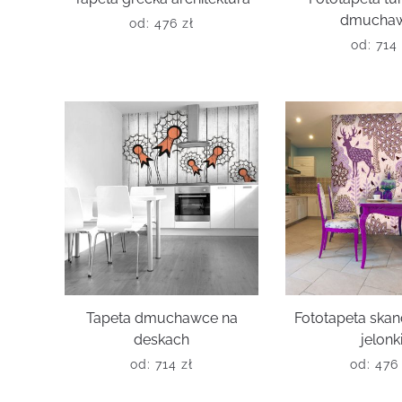
dmucha
od:
476
zł
od:
714
Tapeta dmuchawce na
Fototapeta ska
deskach
jelonk
od:
714
zł
od:
47