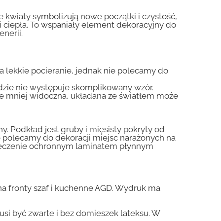
łe kwiaty symbolizują nowe początki i czystość,
 i ciepła. To wspaniały element dekoracyjny do
nerii.
na lekkie pocieranie, jednak nie polecamy do
gdzie nie występuje skomplikowany wzór.
zie mniej widoczna, układana ze światłem może
y. Podkład jest gruby i mięsisty pokryty od
nie polecamy do dekoracji miejsc narażonych na
pieczenie ochronnym laminatem płynnym
a fronty szaf i kuchenne AGD. Wydruk ma
usi być zwarte i bez domieszek lateksu. W