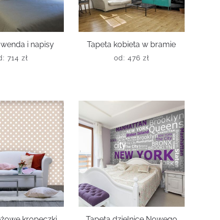
awenda i napisy
Tapeta kobieta w bramie
d:
714
zł
od:
476
zł
eżowe kropeczki
Tapeta dzielnice Nowego