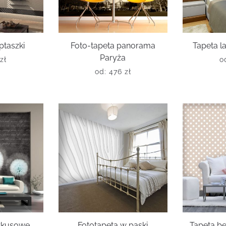
ptaszki
Foto-tapeta panorama
Tapeta l
Paryża
zł
o
od:
476
zł
urkusowe
Fototapeta w paski
Tapeta b