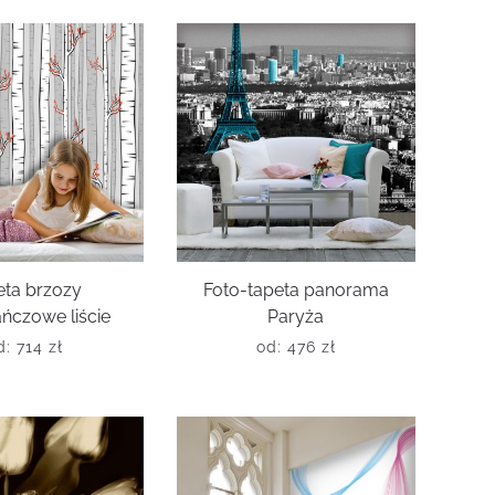
eta brzozy
Foto-tapeta panorama
ńczowe liście
Paryża
d:
714
zł
od:
476
zł