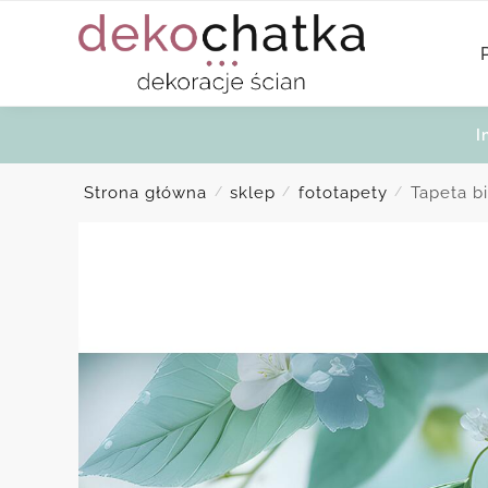
Skip
Skip
to
to
navigation
content
I
Strona główna
sklep
fototapety
Tapeta bi
/
/
/