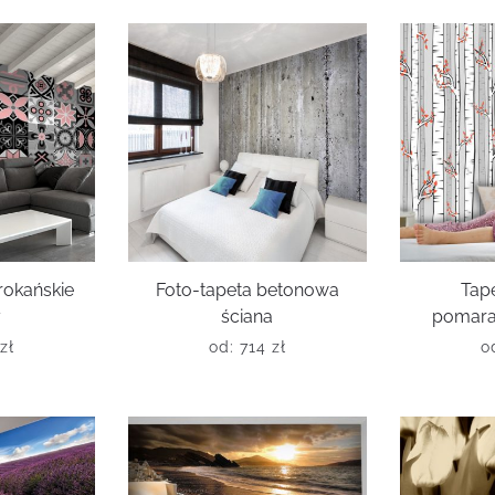
rokańskie
Foto-tapeta betonowa
Tap
y
ściana
pomara
zł
od:
714
zł
o