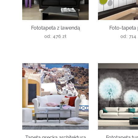
Fototapeta z lawendą
Foto-tapeta 
od:
476
zł
od:
714
Tapeta grecka architektura
Fototapeta t