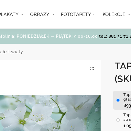
PLAKATY
OBRAZY
FOTOTAPETY
KOLEKCJE
nfolinia: PONIEDZIAŁEK — PIĄTEK: 9.00-16.00
tel.: 881 31 71 
ałe kwiaty
TAP
(SK
Tap
gła
89
Tap
str
1,0