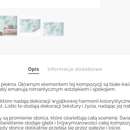
Opis
Informacje dodatkowe
i piękna. Głównym elementem tej kompozycji są białe kwia
kwiaty emanują romantycznym wdziękiem i spokojem.
 które nadają dekoracji wyjątkowej harmonii kolorystyczn
 Listki te dodają dekoracji tekstury i życia, nadając jej na
ą promienie słońca, które oświetlają całą scenerię. Światł
o oświetlenie dodaje głębi i trójwymiarowości całej kompozy
łońce delikatnie przebija się przez gałęzie i liście.