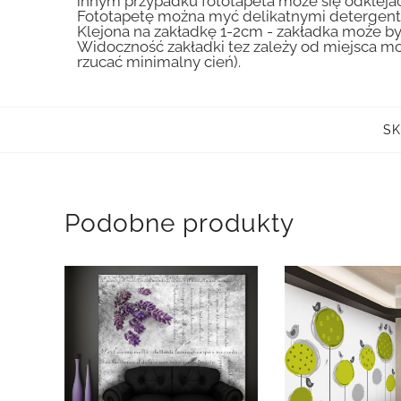
innym przypadku fototapeta może się odklejać
Fototapetę można myć delikatnymi detergent
Klejona na zakładkę 1-2cm - zakładka może by
Widoczność zakładki tez zależy od miejsca mo
rzucać minimalny cień).
SK
Podobne produkty