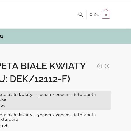
0
ZŁ
0
81
ETA BIAŁE KWIATY
U: DEK/12112-F)
eta białe kwiaty – 300cm x 200cm - fototapeta
dka
3
zł
eta białe kwiaty – 300cm x 200cm - fototapeta
ukturalna
50
zł