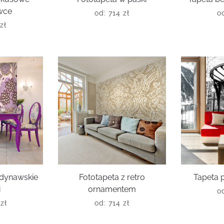
wce
od:
714
zł
o
zł
ndynawskie
Fototapeta z retro
Tapeta 
i
ornamentem
o
6
zł
od:
714
zł