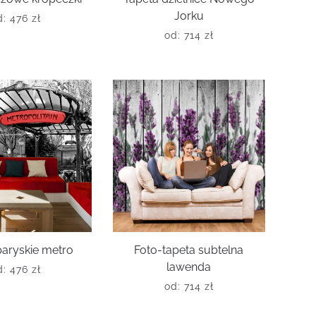
Jorku
d:
476
zł
od:
714
zł
paryskie metro
Foto-tapeta subtelna
lawenda
d:
476
zł
od:
714
zł