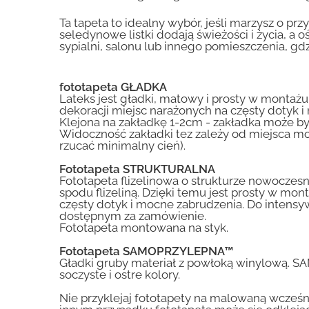
Ta tapeta to idealny wybór, jeśli marzysz o pr
seledynowe listki dodają świeżości i życia, a 
sypialni, salonu lub innego pomieszczenia, gdz
fototapeta GŁADKA
Lateks jest gładki, matowy i prosty w montażu.
dekoracji miejsc narażonych na częsty dotyk 
Klejona na zakładkę 1-2cm - zakładka może by
Widoczność zakładki tez zależy od miejsca mo
rzucać minimalny cień).
Fototapeta STRUKTURALNA
Fototapeta flizelinowa o strukturze nowoczesne
spodu flizeliną. Dzięki temu jest prosty w mon
częsty dotyk i mocne zabrudzenia. Do inte
dostępnym za zamówienie.
Fototapeta montowana na styk.
Fototapeta SAMOPRZYLEPNA™
Gładki gruby materiał z powłoką winylową. S
soczyste i ostre kolory.
Nie przyklejaj fototapety na malowaną wcześn