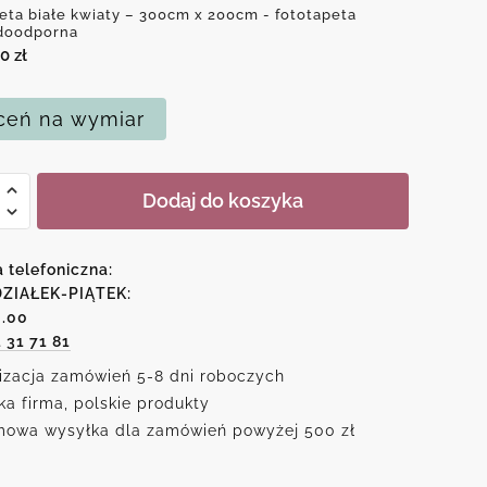
eta białe kwiaty – 300cm x 200cm - fototapeta
doodporna
50
zł
eń na wymiar
Dodaj do koszyka
a telefoniczna:
ZIAŁEK-PIĄTEK:
6.00
1 31 71 81
izacja zamówień 5-8 dni roboczych
ka firma, polskie produkty
owa wysyłka dla zamówień powyżej 500 zł