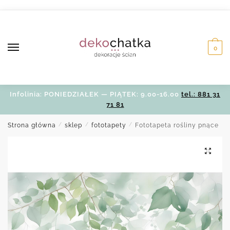
Skip
Skip
to
to
navigation
content
0
Infolinia: PONIEDZIAŁEK — PIĄTEK: 9.00-16.00
tel.: 881 31
71 81
Strona główna
/
sklep
/
fototapety
/
Fototapeta rośliny pnące