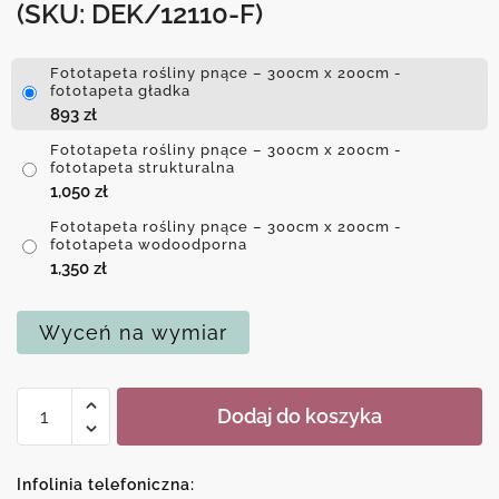
(SKU: DEK/12110-F)
Fototapeta rośliny pnące – 300cm x 200cm -
fototapeta gładka
893
zł
Fototapeta rośliny pnące – 300cm x 200cm -
fototapeta strukturalna
1,050
zł
Fototapeta rośliny pnące – 300cm x 200cm -
fototapeta wodoodporna
1,350
zł
Wyceń na wymiar
ilość
Dodaj do koszyka
Fototapeta
rośliny
pnące
Infolinia telefoniczna: