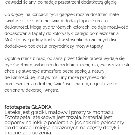
krawędzi ściany, co nadaje przestrzeni dodatkową głębię.
Co więcej, na końcach tych gałązek można dostrzec małe
kwiatuszki. Te subtelne kwiaty dodają tapecie uroku i
delikatności. Mogą być w różnych kolorach, co daje możliwość
dopasowania tapety do kolorystyki całego pomieszczenia.
Może to być piękny kontrast w stosunku do zielonych liści i
dodatkowo podkreśla przyrodniczy motyw tapety.
Ogólnie rzecz biorąc, opisana przez Ciebie tapeta wydaje się
być świetnym wyborem do ozdobienia wnętrza, zwłaszcza jeśli
chce się stworzyć atmosferę pełną spokoju, natury i
delikatności. Jej motyw roślinny może przynieść do
pomieszczenia odrobinę świeżości i natury, co jest często
cenione w dekoracji wnętrz.
fototapeta GŁADKA
Lateks jest gładki, matowy i prosty w montażu.
Fototapeta lateksowa jest trwała. Materiał jest
odporny na lekkie pocieranie, jednak nie polecamy
do dekoracji miejsc narażonych na częsty dotyk i
mocne zabrudzenia.