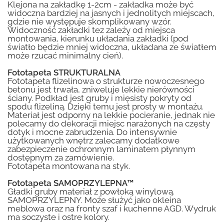
Klejona na zakładkę 1-2cm - zakładka może być
widoczna bardziej na jasnych i jednolitych miejscach,
gdzie nie występuje skomplikowany wzór.
Widoczność zakładki tez zależy od miejsca
montowania, kierunku układania zakładki (pod
światło będzie mniej widoczna, układana ze światłem
może rzucać minimalny cień).
Fototapeta STRUKTURALNA
Fototapeta flizelinowa o strukturze nowoczesnego
betonu jest trwała, zniweluje lekkie nierówności
ściany. Podkład jest gruby i mięsisty pokryty od
spodu flizeliną. Dzięki temu jest prosty w montażu.
Materiał jest odporny na lekkie pocieranie, jednak nie
polecamy do dekoracji miejsc narażonych na częsty
dotyk i mocne zabrudzenia. Do intensywnie
użytkowanych wnętrz zalecamy dodatkowe
zabezpieczenie ochronnym laminatem płynnym
dostępnym za zamówienie.
Fototapeta montowana na styk.
Fototapeta SAMOPRZYLEPNA™
Gładki gruby materiał z powłoką winylową.
SAMOPRZYLEPNY. Może służyć jako okleina
meblowa oraz na fronty szaf i kuchenne AGD. Wydruk
ma soczyste i ostre kolory.