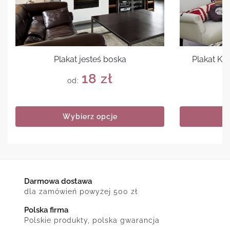
Plakat jesteś boska
Plakat Ke
18
zł
od:
Wybierz opcje
Darmowa dostawa
dla zamówień powyżej 500 zł
Polska firma
Polskie produkty, polska gwarancja