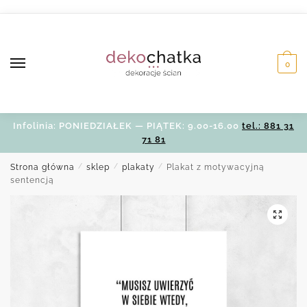
Skip
Skip
to
to
navigation
content
0
Infolinia: PONIEDZIAŁEK — PIĄTEK: 9.00-16.00
tel.: 881 31
71 81
Strona główna
/
sklep
/
plakaty
/
Plakat z motywacyjną
sentencją