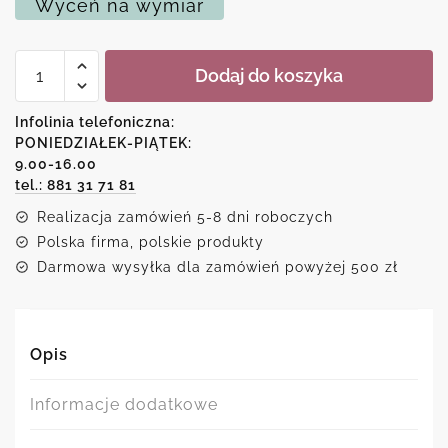
Wyceń na wymiar
ilość
Dodaj do koszyka
Plakat
z
motywacyjną
Infolinia telefoniczna:
sentencją
PONIEDZIAŁEK-PIĄTEK:
9.00-16.00
tel.: 881 31 71 81
Realizacja zamówień 5-8 dni roboczych
Polska firma, polskie produkty
Darmowa wysyłka dla zamówień powyżej 500 zł
Opis
Informacje dodatkowe