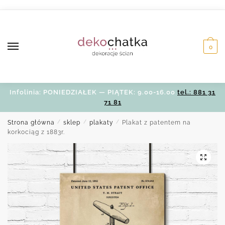
Skip
Skip
to
to
navigation
content
0
Infolinia: PONIEDZIAŁEK — PIĄTEK: 9.00-16.00
tel.: 881 31
71 81
Strona główna
/
sklep
/
plakaty
/
Plakat z patentem na
korkociąg z 1883r.