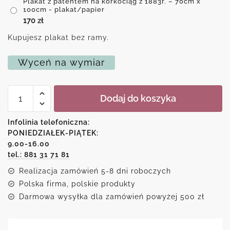
Plakat z patentem na korkociąg z 1883r. – 70cm x
100cm - plakat/papier
170
zł
Kupujesz plakat bez ramy.
Wyceń na wymiar
ilość
Dodaj do koszyka
Plakat
z
patentem
Infolinia telefoniczna:
na
PONIEDZIAŁEK-PIĄTEK:
korkociąg
9.00-16.00
z
1883r.
tel.: 881 31 71 81
Realizacja zamówień 5-8 dni roboczych
Polska firma, polskie produkty
Darmowa wysyłka dla zamówień powyżej 500 zł