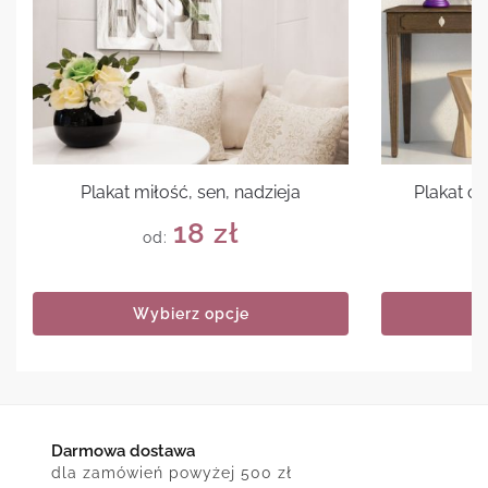
Plakat miłość, sen, nadzieja
Plakat cz
18
zł
od:
Wybierz opcje
Darmowa dostawa
dla zamówień powyżej 500 zł