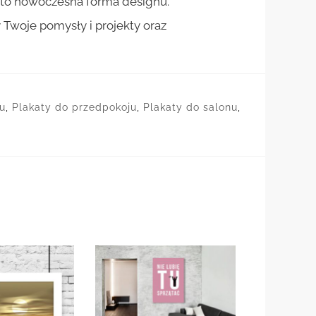
st to nowoczesna forma designu.
woje pomysły i projekty oraz
u
,
Plakaty do przedpokoju
,
Plakaty do salonu
,