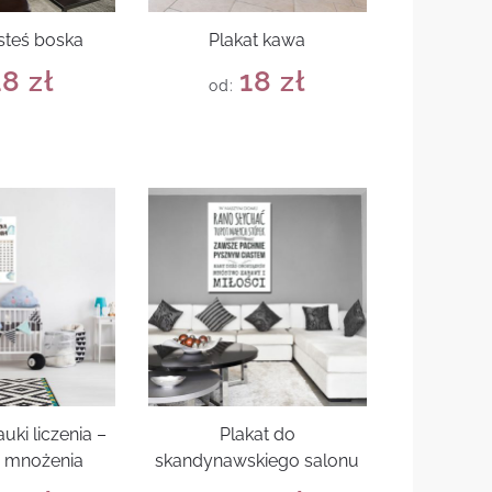
esteś boska
Plakat kawa
18
zł
18
zł
od:
uki liczenia –
Plakat do
a mnożenia
skandynawskiego salonu