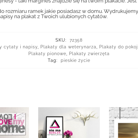
inesy - taki margines znajdzie się na twoim plakacie. Je
 rozmiaru ramek jakie posiadasz w domu. Wydrukujemy T
apisy na plakat z Twoich ulubionych cytatów.
SKU:
72358
y cytaty i napisy
,
Plakaty dla weterynarza
,
Plakaty do pokoj
Plakaty pionowe
,
Plakaty zwierzęta
Tag:
pieskie życie