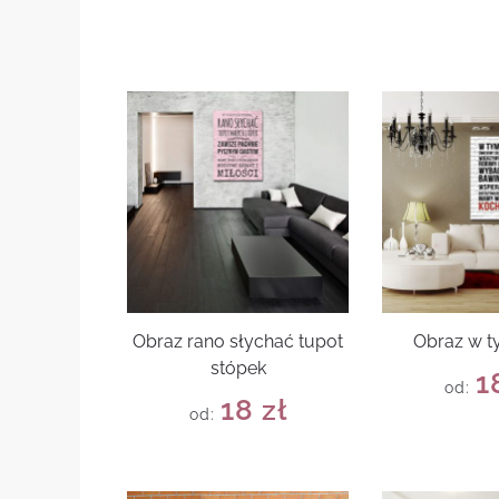
Obraz rano słychać tupot
Obraz w 
stópek
1
od:
18
zł
od: