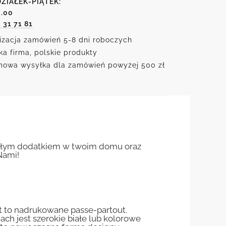
ZIAŁEK-PIĄTEK:
6.00
1 31 71 81
izacja zamówień 5-8 dni roboczych
ka firma, polskie produkty
owa wysyłka dla zamówień powyżej 500 zł
aniałym dodatkiem w twoim domu oraz
Nami!
st to nadrukowane passe-partout.
jach jest szerokie białe lub kolorowe