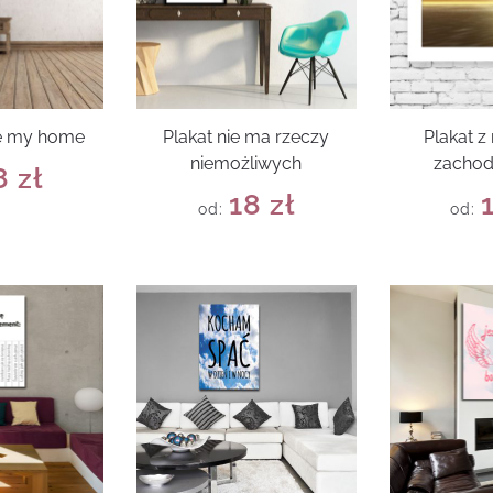
ve my home
Plakat nie ma rzeczy
Plakat 
niemożliwych
zachod
8
zł
18
zł
od:
od: