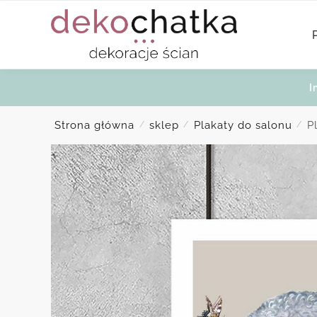
Skip
Skip
to
to
navigation
content
I
Strona główna
sklep
Plakaty do salonu
P
/
/
/