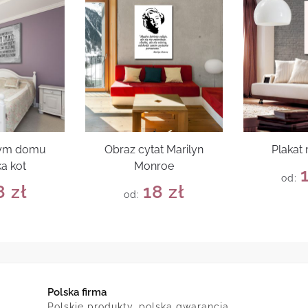
tym domu
Obraz cytat Marilyn
Plakat
a kot
Monroe
od:
8
zł
18
zł
od:
Polska firma
Polskie produkty, polska gwarancja