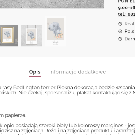
PONIED
terrier
9.00-1
tel.: 88
Real
Pols
Darm
Opis
Informacje dodatkowe
a rasy Bedlington terrier. Piękna dekoracja będzie wsp
kich. Nie czekaj, spersonalizuj plakat kontaktując się z 
m papierze.
lepie posiadają szeroki biały lub kolorowy margines - je
idzisz na zdjęciach. Jeżeli na zdjęciach produktu i aranżac