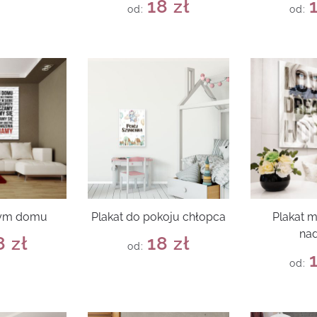
18
zł
od:
od:
tym domu
Plakat do pokoju chłopca
Plakat m
nad
8
zł
18
zł
od:
od: