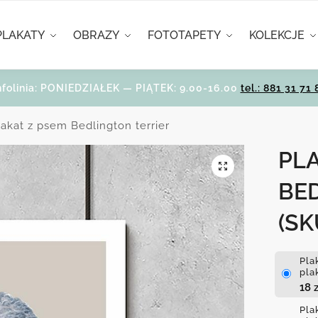
PLAKATY
OBRAZY
FOTOTAPETY
KOLEKCJE
nfolinia: PONIEDZIAŁEK — PIĄTEK: 9.00-16.00
tel.: 881 31 71 
lakat z psem Bedlington terrier
PL
BE
(SK
Pla
pla
18
z
Pla