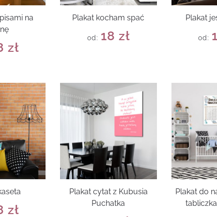
apisami na
Plakat kocham spać
Plakat j
anę
18
zł
od:
od:
8
zł
kaseta
Plakat cytat z Kubusia
Plakat do na
Puchatka
tabliczk
8
zł