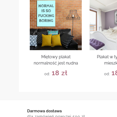
Miętowy plakat
Plakat w 
normalność jest nudna
mieszk
18
zł
1
od:
od:
Darmowa dostawa
dla zamówień powyżej 500 zł