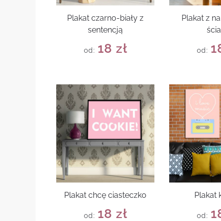
Plakat czarno-biały z
Plakat z n
sentencją
ści
18
zł
1
od:
od:
Plakat chcę ciasteczko
Plakat 
18
zł
1
od:
od: