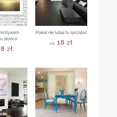
z motywem
Plakat nie lubię tu sprzątać
u słońca
18
zł
od:
18
zł