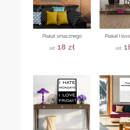
Plakat smacznego
Plakat I lo
18
zł
1
od:
od: