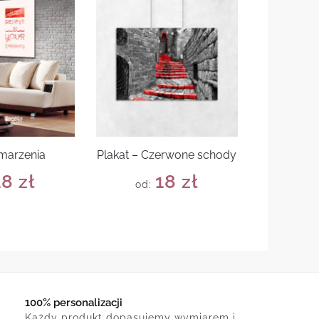
 marzenia
Plakat – Czerwone schody
18
zł
18
zł
od:
100% personalizacji
Każdy produkt dopasujemy wymiarem i