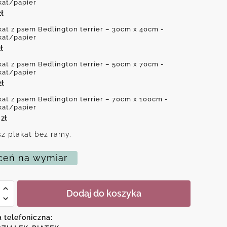
kat/papier
zł
kat z psem Bedlington terrier – 30cm x 40cm -
kat/papier
ł
kat z psem Bedlington terrier – 50cm x 70cm -
kat/papier
zł
kat z psem Bedlington terrier – 70cm x 100cm -
kat/papier
0
zł
z plakat bez ramy.
eń na wymiar
Dodaj do koszyka
a telefoniczna:
ton