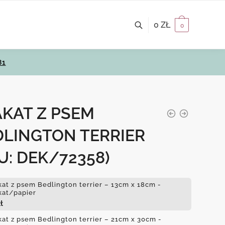
0
ZŁ
0
81
AKAT Z PSEM
DLINGTON TERRIER
U: DEK/72358)
kat z psem Bedlington terrier – 13cm x 18cm -
kat/papier
ł
kat z psem Bedlington terrier – 21cm x 30cm -