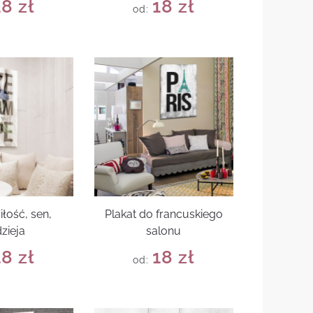
18
zł
18
zł
od:
iłość, sen,
Plakat do francuskiego
zieja
salonu
18
zł
18
zł
od: