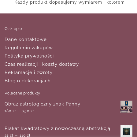
Każdy produkt dopasujemy wymiarem i kolorem
O sklepie
Dane kontaktowe
Regulamin zakupów
Polityka prywatności
Czas realizacji i koszty dostawy
Reklamacje i zwroty
Blog o dekoracjach
Polecane produkty
Obraz astrologiczny znak Panny
–
180
zł
750
zł
Plakat kwadratowy z nowoczesną abstrakcją
–
21
zł
110
zł