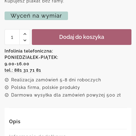
Kupujesz plakat bez ramy.
Wyceń na wymiar
ilość
Dodaj do koszyka
Plakat
z
motywem
Infolinia telefoniczna:
księżyca
PONIEDZIAŁEK-PIĄTEK:
i
9.00-16.00
oceanu
tel.: 881 31 71 81
Realizacja zamówień 5-8 dni roboczych
Polska firma, polskie produkty
Darmowa wysyłka dla zamówień powyżej 500 zł
Opis