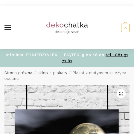
Skip
Skip
to
to
navigation
content
0
Infolinia: PONIEDZIAŁEK — PIĄTEK: 9.00-16.00
tel.: 881 31
71 81
Strona główna
/
sklep
/
plakaty
/
Plakat z motywem księżyca i
oceanu