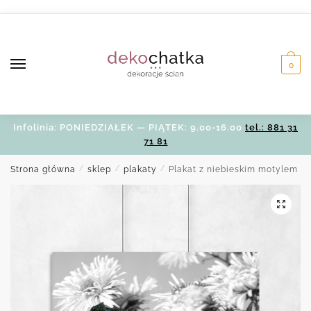
Skip
Skip
to
to
navigation
content
0
Infolinia: PONIEDZIAŁEK — PIĄTEK: 9.00-16.00
tel.: 881 31
71 81
Strona główna
/
sklep
/
plakaty
/
Plakat z niebieskim motylem