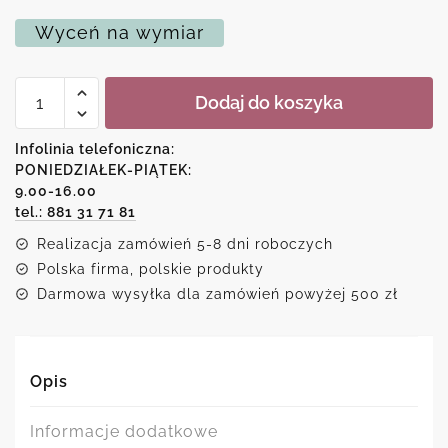
Wyceń na wymiar
ilość
Dodaj do koszyka
Plakat
z
niebieskim
Infolinia telefoniczna:
motylem
PONIEDZIAŁEK-PIĄTEK:
9.00-16.00
tel.: 881 31 71 81
Realizacja zamówień 5-8 dni roboczych
Polska firma, polskie produkty
Darmowa wysyłka dla zamówień powyżej 500 zł
Opis
Informacje dodatkowe