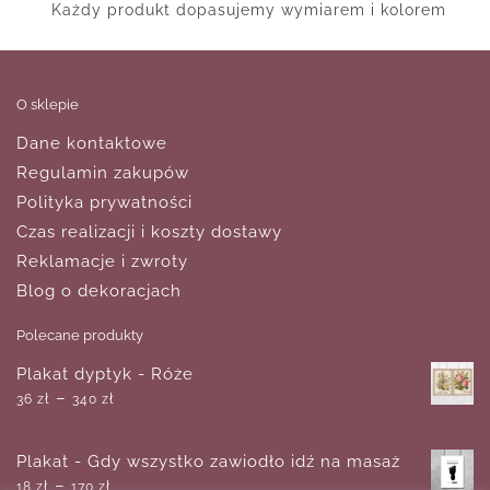
Każdy produkt dopasujemy wymiarem i kolorem
O sklepie
Dane kontaktowe
Regulamin zakupów
Polityka prywatności
Czas realizacji i koszty dostawy
Reklamacje i zwroty
Blog o dekoracjach
Polecane produkty
Plakat dyptyk - Róże
–
36
zł
340
zł
Plakat - Gdy wszystko zawiodło idź na masaż
–
18
zł
170
zł