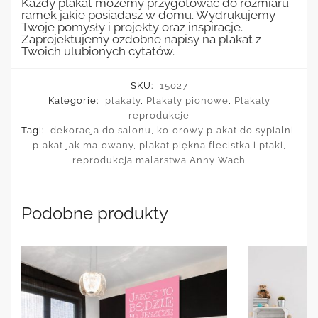
Każdy plakat możemy przygotować do rozmiaru
ramek jakie posiadasz w domu. Wydrukujemy
Twoje pomysły i projekty oraz inspiracje.
Zaprojektujemy ozdobne napisy na plakat z
Twoich ulubionych cytatów.
SKU:
15027
Kategorie:
plakaty
,
Plakaty pionowe
,
Plakaty
reprodukcje
Tagi:
dekoracja do salonu
,
kolorowy plakat do sypialni
,
plakat jak malowany
,
plakat piękna flecistka i ptaki
,
reprodukcja malarstwa Anny Wach
Podobne produkty