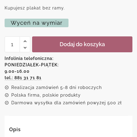
Kupujesz plakat bez ramy.
Wyceń na wymiar
ilość
Dodaj do koszyka
Plakat
jak
malowany
Infolinia telefoniczna:
-
PONIEDZIAŁEK-PIĄTEK:
piękna
9.00-16.00
flecistka
i
tel.: 881 31 71 81
ptaki
Realizacja zamówień 5-8 dni roboczych
Polska firma, polskie produkty
Darmowa wysyłka dla zamówień powyżej 500 zł
Opis