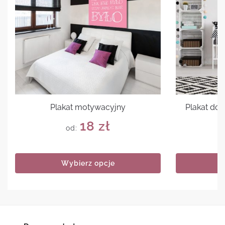
Plakat motywacyjny
Plakat do n
18
zł
od:
Wybierz opcje