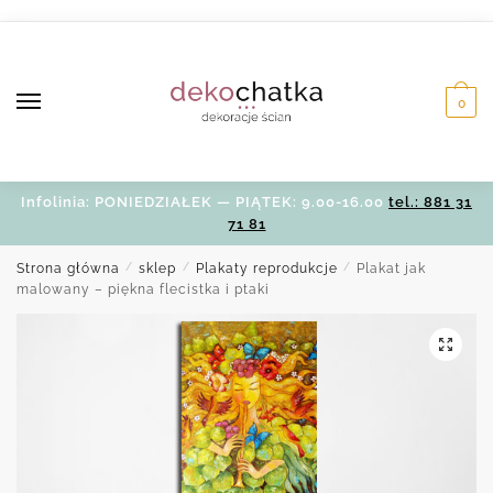
Skip
Skip
to
to
navigation
content
0
Infolinia: PONIEDZIAŁEK — PIĄTEK: 9.00-16.00
tel.: 881 31
71 81
Strona główna
/
sklep
/
Plakaty reprodukcje
/
Plakat jak
malowany – piękna flecistka i ptaki