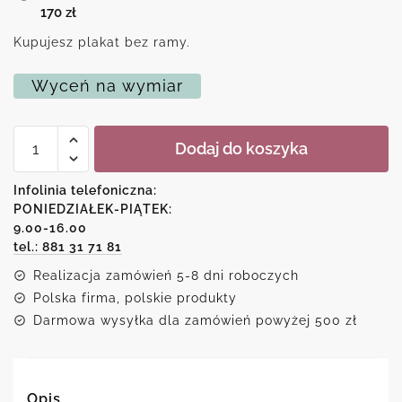
170
zł
Kupujesz plakat bez ramy.
Wyceń na wymiar
ilość
Dodaj do koszyka
Plakat
z
hasłem
Infolinia telefoniczna:
motywacyjnym
PONIEDZIAŁEK-PIĄTEK:
9.00-16.00
tel.: 881 31 71 81
Realizacja zamówień 5-8 dni roboczych
Polska firma, polskie produkty
Darmowa wysyłka dla zamówień powyżej 500 zł
Opis