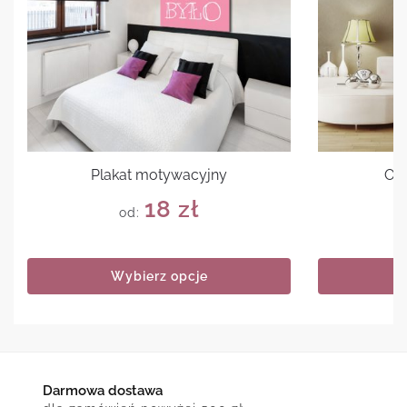
Plakat motywacyjny
Ob
18
zł
od:
Wybierz opcje
Darmowa dostawa