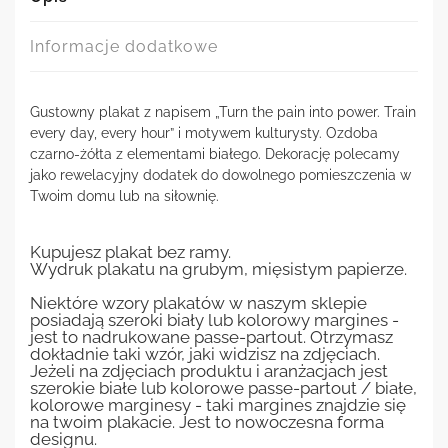
Informacje dodatkowe
Gustowny plakat z napisem „Turn the pain into power. Train
every day, every hour” i motywem kulturysty. Ozdoba
czarno-żółta z elementami białego. Dekorację polecamy
jako rewelacyjny dodatek do dowolnego pomieszczenia w
Twoim domu lub na siłownię.
Kupujesz plakat bez ramy.
Wydruk plakatu na grubym, mięsistym papierze.
Niektóre wzory plakatów w naszym sklepie
posiadają szeroki biały lub kolorowy margines -
jest to nadrukowane passe-partout. Otrzymasz
dokładnie taki wzór, jaki widzisz na zdjęciach.
Jeżeli na zdjęciach produktu i aranżacjach jest
szerokie białe lub kolorowe passe-partout / białe,
kolorowe marginesy - taki margines znajdzie się
na twoim plakacie. Jest to nowoczesna forma
designu.