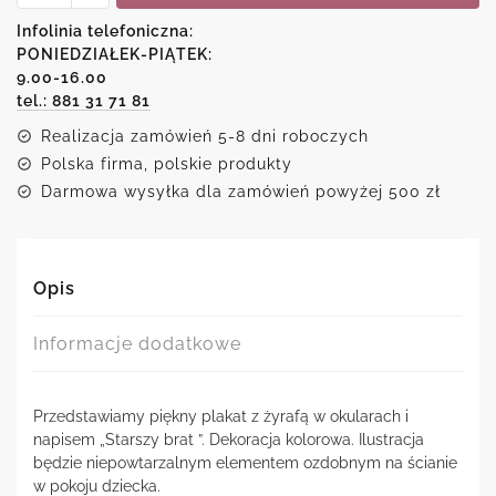
-
Starszy
Infolinia telefoniczna:
brat
PONIEDZIAŁEK-PIĄTEK:
9.00-16.00
tel.: 881 31 71 81
Realizacja zamówień 5-8 dni roboczych
Polska firma, polskie produkty
Darmowa wysyłka dla zamówień powyżej 500 zł
Opis
Informacje dodatkowe
Przedstawiamy piękny plakat z żyrafą w okularach i
napisem „Starszy brat ”. Dekoracja kolorowa. Ilustracja
będzie niepowtarzalnym elementem ozdobnym na ścianie
w pokoju dziecka.