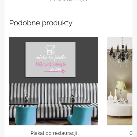
Podobne produkty
Plakat do restauracji
Ob