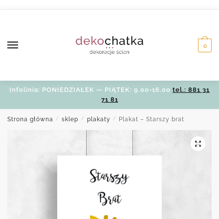
Skip
Skip
to
to
navigation
content
0
Infolinia: PONIEDZIAŁEK — PIĄTEK: 9.00-16.00
tel.: 881 31
71 81
Strona główna
/
sklep
/
plakaty
/
Plakat – Starszy brat