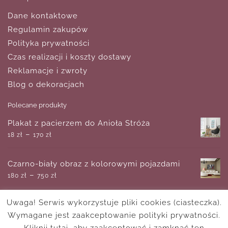
Dane kontaktowe
Regulamin zakupów
Polityka prywatności
Czas realizacji i koszty dostawy
Reklamacje i zwroty
Blog o dekoracjach
Polecane produkty
Plakat z pacierzem do Anioła Stróża
–
18
zł
170
zł
Czarno-biały obraz z kolorowymi pojazdami
–
180
zł
750
zł
Uwaga! Serwis wykorzystuje pliki cookies (ciasteczka).
Przestrzenne logo z minimalistycznym wzorem
Wymagane jest zaakceptowanie polityki prywatności.
do biura rachunkowego
–
650
zł
1,050
zł