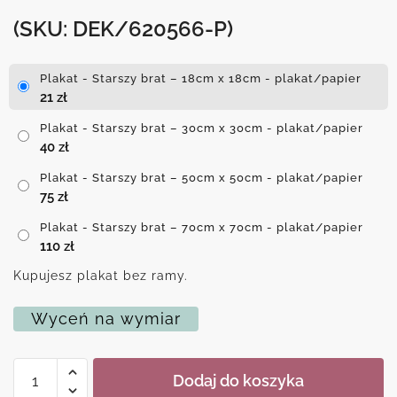
(SKU: DEK/620566-P)
Plakat - Starszy brat – 18cm x 18cm - plakat/papier
21
zł
Plakat - Starszy brat – 30cm x 30cm - plakat/papier
40
zł
Plakat - Starszy brat – 50cm x 50cm - plakat/papier
75
zł
Plakat - Starszy brat – 70cm x 70cm - plakat/papier
110
zł
Kupujesz plakat bez ramy.
Wyceń na wymiar
ilość
Dodaj do koszyka
Plakat