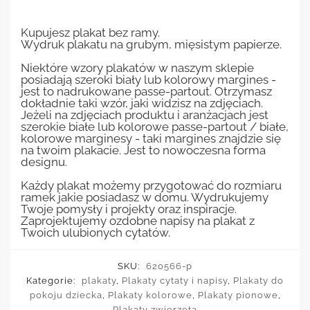
Kupujesz plakat bez ramy.
Wydruk plakatu na grubym, mięsistym papierze.
Niektóre wzory plakatów w naszym sklepie
posiadają szeroki biały lub kolorowy margines -
jest to nadrukowane passe-partout. Otrzymasz
dokładnie taki wzór, jaki widzisz na zdjęciach.
Jeżeli na zdjęciach produktu i aranżacjach jest
szerokie białe lub kolorowe passe-partout / białe,
kolorowe marginesy - taki margines znajdzie się
na twoim plakacie. Jest to nowoczesna forma
designu.
Każdy plakat możemy przygotować do rozmiaru
ramek jakie posiadasz w domu. Wydrukujemy
Twoje pomysły i projekty oraz inspiracje.
Zaprojektujemy ozdobne napisy na plakat z
Twoich ulubionych cytatów.
SKU:
620566-p
Kategorie:
plakaty
,
Plakaty cytaty i napisy
,
Plakaty do
pokoju dziecka
,
Plakaty kolorowe
,
Plakaty pionowe
,
Plakaty zwierzęta