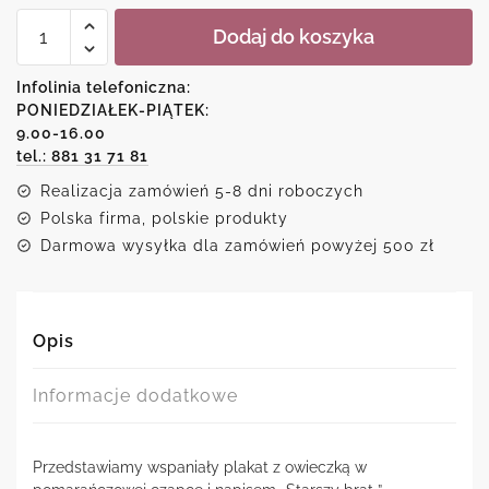
ilość
Dodaj do koszyka
Plakat
dla
starszego
Infolinia telefoniczna:
brata
PONIEDZIAŁEK-PIĄTEK:
9.00-16.00
tel.: 881 31 71 81
Realizacja zamówień 5-8 dni roboczych
Polska firma, polskie produkty
Darmowa wysyłka dla zamówień powyżej 500 zł
Opis
Informacje dodatkowe
Przedstawiamy wspaniały plakat z owieczką w