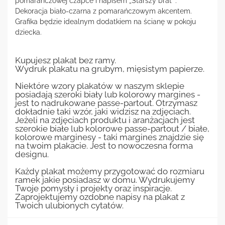
pomarańczowej czapce i napisem „Starszy brat ”.
Dekoracja biało-czarna z pomarańczowym akcentem.
Grafika będzie idealnym dodatkiem na ścianę w pokoju
dziecka.
Kupujesz plakat bez ramy.
Wydruk plakatu na grubym, mięsistym papierze.
Niektóre wzory plakatów w naszym sklepie
posiadają szeroki biały lub kolorowy margines -
jest to nadrukowane passe-partout. Otrzymasz
dokładnie taki wzór, jaki widzisz na zdjęciach.
Jeżeli na zdjęciach produktu i aranżacjach jest
szerokie białe lub kolorowe passe-partout / białe,
kolorowe marginesy - taki margines znajdzie się
na twoim plakacie. Jest to nowoczesna forma
designu.
Każdy plakat możemy przygotować do rozmiaru
ramek jakie posiadasz w domu. Wydrukujemy
Twoje pomysły i projekty oraz inspiracje.
Zaprojektujemy ozdobne napisy na plakat z
Twoich ulubionych cytatów.