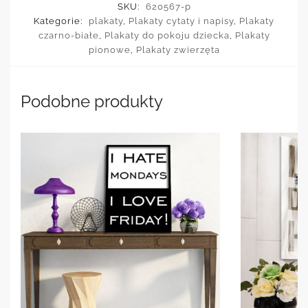
SKU:
620567-p
Kategorie:
plakaty
,
Plakaty cytaty i napisy
,
Plakaty
czarno-białe
,
Plakaty do pokoju dziecka
,
Plakaty
pionowe
,
Plakaty zwierzęta
Podobne produkty