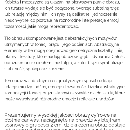
Kobieta i mężczyzna są ukazani na pierwszym planie obrazu,
ich twarze wydają się być połączone, tworząc subtelną więź
lub relację między nimi. Ich rysy są delikatne i jednocześnie
nieuchwytne, co pozwala na różnorodne interpretacje emocji i
tożsamości, jakie mogą reprezentować.
Tło obrazu skomponowane jest z abstrakcyjnych motywów
utrzymanych w tonacji brązu i jego odcieniach. Abstrakcyjne
elementy w tle mogą obejmować geometryczne kształty, linie,
plamy i tekstury, które nadają obrazowi głębi i dynamiki. Całość
obrazu emanuje ciepłem i nostalgia, a kolor brązu symbolizuje
stabilność, spokój oraz korzenie.
Ten obraz w subtelnym i enigmatycznym sposób oddaje
relacje między ludźmi, emocje i tożsamość. Dzięki abstrakcyjnej
kompozycji i tonacji brązu stanowi niezwykłe dzieło sztuki, które
może wywoływać różnorodne emocje i refleksje u widzów.
Prezentujemy wysokiej jakości obrazy cyfrowe na
płótnie canwas, naciągnięte na prawdziwy blejtram
sosnowy o grubości 2 cm, dzięki czemu obraz odstaje
od ściany i nabiera trójwymiarowego charakteru.