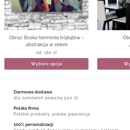
Obraz: Boska harmonia trójkątów –
Obr
abstrakcja w zieleni
od:
180
zł
Wybierz opcje
Wy
Darmowa dostawa
dla zamówień powyżej 500 zł
Polska firma
Polskie produkty, polska gwarancja
100% personalizacji