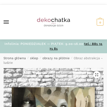
Skip
Skip
to
to
navigation
content
0
Infolinia: PONIEDZIAŁEK — PIĄTEK: 9.00-16.00
tel.: 881 31
71 81
Strona główna
/
sklep
/
obrazy na płótnie
/
Obraz abstrakcja –
ludzie