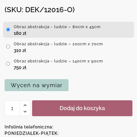
(SKU: DEK/12016-O)
Obraz abstrakcja - ludzie – 80cm x 45cm
180
zł
Obraz abstrakcja - ludzie – 100cm x 70cm
310
zł
Obraz abstrakcja - ludzie – 140cm x 90cm
750
zł
Wyceń na wymiar
ilość
Dodaj do koszyka
Obraz
abstrakcja
-
Infolinia telefoniczna:
ludzie
PONIEDZIAŁEK-PIĄTEK: