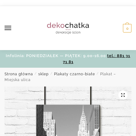
Skip
Skip
to
to
navigation
content
0
Infolinia: PONIEDZIAŁEK — PIĄTEK: 9.00-16.00
tel.: 881 31
71 81
Strona główna
/
sklep
/
Plakaty czarno-białe
/
Plakat –
Miejska ulica