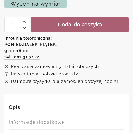
Wyceń na wymiar
ilość
Dodaj do koszyka
Plakat
-
Miejska
Infolinia telefoniczna:
ulica
PONIEDZIAŁEK-PIĄTEK:
9.00-16.00
tel.: 881 31 71 81
Realizacja zamówień 5-8 dni roboczych
Polska firma, polskie produkty
Darmowa wysyłka dla zamówień powyżej 500 zł
Opis
Informacje dodatkowe