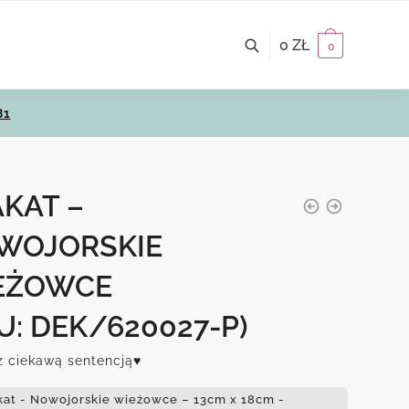
0
ZŁ
0
81
KAT –
WOJORSKIE
EŻOWCE
U: DEK/620027-P)
z ciekawą sentencją♥
kat - Nowojorskie wieżowce – 13cm x 18cm -