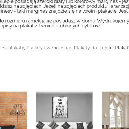
lepie posiadają szeroki biały lub kolorowy margines - je
idzisz na zdjęciach. Jeżeli na zdjęciach produktu i aranżac
inesy - taki margines znajdzie się na twoim plakacie. Je
 rozmiaru ramek jakie posiadasz w domu. Wydrukujemy T
apisy na plakat z Twoich ulubionych cytatów.
ie:
plakaty
,
Plakaty czarno-białe
,
Plakaty do salonu
,
Plakat