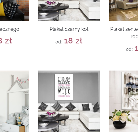
macznego
Plakat czarny kot
Plakat sent
rod
8
zł
18
zł
od:
od: