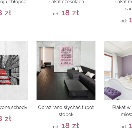
koju chłopca
Plakat czekolada
Plakat m
nad
8
zł
18
zł
od:
od:
rwone schody
Obraz rano słychać tupot
Plakat 
stópek
mies
8
zł
18
zł
od:
od: