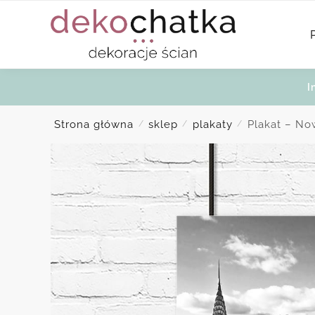
Skip
Skip
to
to
navigation
content
I
Strona główna
sklep
plakaty
Plakat – No
/
/
/