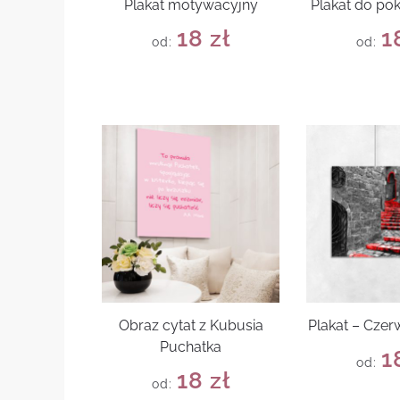
Plakat motywacyjny
Plakat do po
18
zł
1
od:
od:
Obraz cytat z Kubusia
Plakat – Cze
Puchatka
1
od:
18
zł
od: