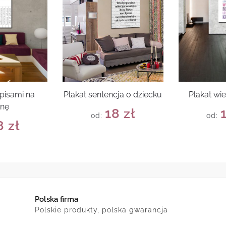
apisami na
Plakat sentencja o dziecku
Plakat wi
anę
18
zł
od:
od:
8
zł
Polska firma
Polskie produkty, polska gwarancja