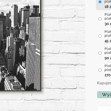
pla
18
z
Pla
pla
30
Pla
pla
45
z
Pla
pla
90
Pla
pla
17
Kupujes
Wyc
ilość