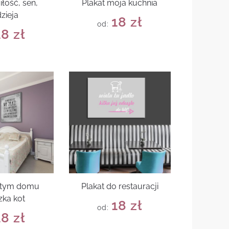
iłość, sen,
Plakat moja kuchnia
zieja
18
zł
od:
18
zł
w tym domu
Plakat do restauracji
zka kot
18
zł
od:
18
zł