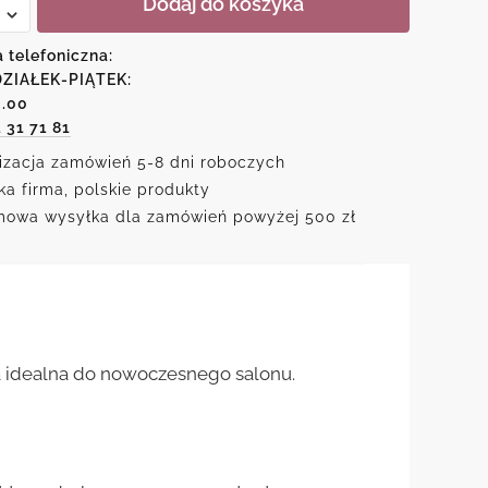
Dodaj do koszyka
rskie
a telefoniczna:
ce
ZIAŁEK-PIĄTEK:
6.00
1 31 71 81
izacja zamówień 5-8 dni roboczych
ka firma, polskie produkty
owa wysyłka dla zamówień powyżej 500 zł
 idealna do nowoczesnego salonu.