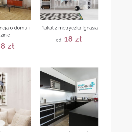
encja o domu i
Plakat z metryczką Ignasia
zinie
18
zł
od:
18
zł