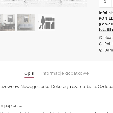
Plakat
-
Nowojo
Infolini
wieżow
PONIED
9.00-1
tel.: 88
Real
Pols
Darm
Opis
Informacje dodatkowe
eżowców Nowego Jorku. Dekoracja czarno-biała. Ozdoba
m papierze.