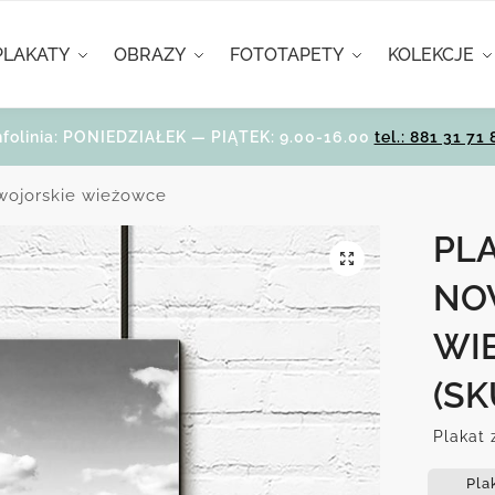
PLAKATY
OBRAZY
FOTOTAPETY
KOLEKCJE
nfolinia: PONIEDZIAŁEK — PIĄTEK: 9.00-16.00
tel.: 881 31 71 
wojorskie wieżowce
PLA
NO
WI
(SK
Plakat 
Pla