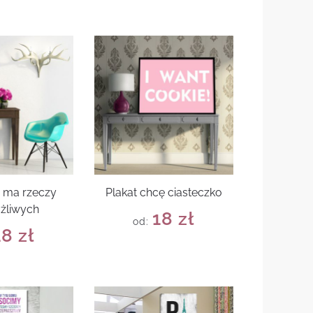
e ma rzeczy
Plakat chcę ciasteczko
żliwych
18
zł
od:
18
zł