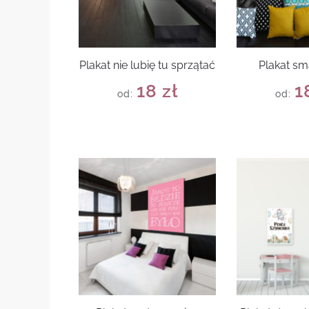
Plakat nie lubię tu sprzątać
Plakat s
18
zł
1
od:
od: