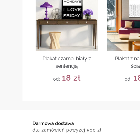
Plakat czarno-biały z
Plakat z n
sentencją
ści
18
zł
1
od:
od:
Darmowa dostawa
dla zamówień powyżej 500 zł