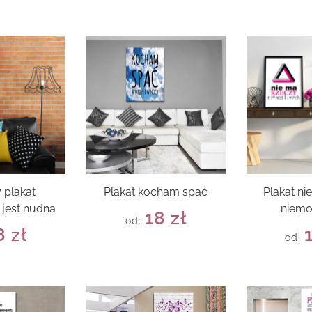
 plakat
Plakat kocham spać
Plakat ni
jest nudna
niemo
18
zł
od:
8
zł
od: