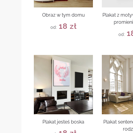
Obraz w tym domu
Plakat z mot
promieni
18
zł
od:
1
od:
Plakat jesteś boska
Plakat senten
rodz
18
zł