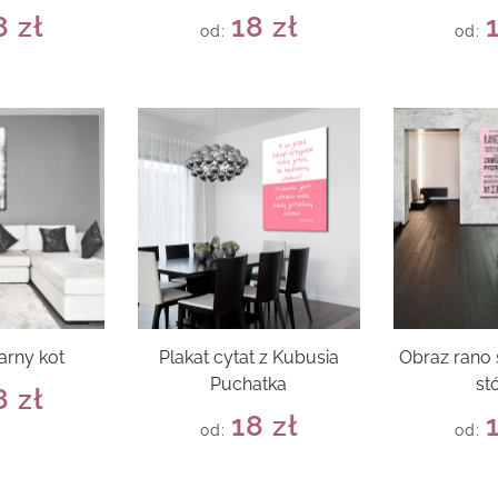
8
zł
18
zł
od:
od:
arny kot
Plakat cytat z Kubusia
Obraz rano 
Puchatka
st
8
zł
18
zł
od:
od: