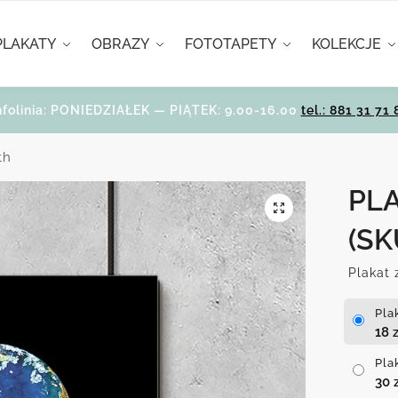
PLAKATY
OBRAZY
FOTOTAPETY
KOLEKCJE
nfolinia: PONIEDZIAŁEK — PIĄTEK: 9.00-16.00
tel.: 881 31 71 
th
PL
(SK
Plakat 
Pla
18
z
Pla
30