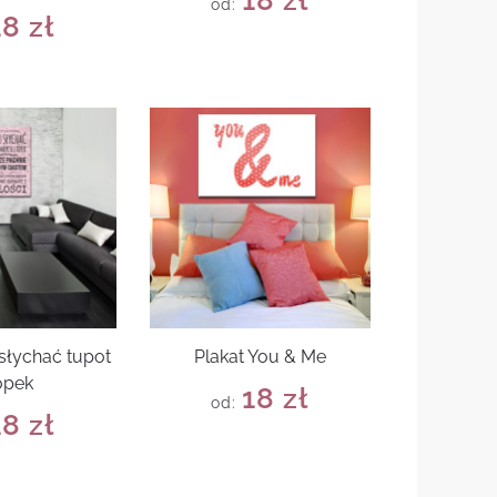
od:
18
zł
słychać tupot
Plakat You & Me
ópek
18
zł
od:
18
zł