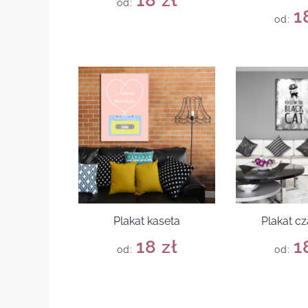
od:
1
od:
Plakat kaseta
Plakat cz
18
zł
1
od:
od: