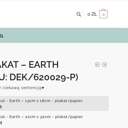
0
ZŁ
0
81
AKAT – EARTH
U: DEK/620029-P)
z ciekawą sentencją♥
kat - Earth – 13cm x 18cm - plakat/papier
ł
kat - Earth – 21cm x 30cm - plakat/papier
zł