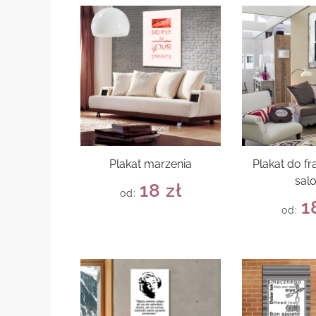
Plakat marzenia
Plakat do f
sal
18
zł
od:
1
od: