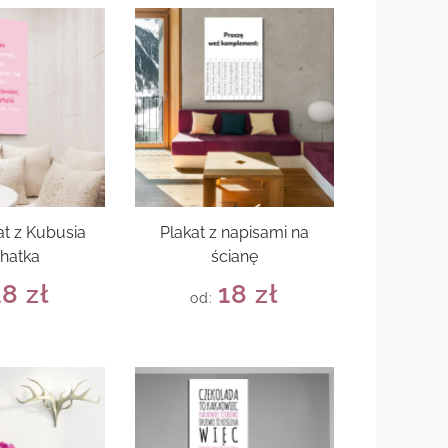
at z Kubusia
Plakat z napisami na
hatka
ścianę
18
zł
18
zł
od: