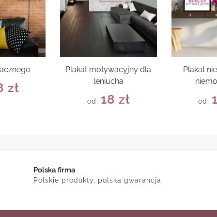
macznego
Plakat motywacyjny dla
Plakat ni
leniucha
niemo
8
zł
18
zł
od:
od:
Polska firma
Polskie produkty, polska gwarancja