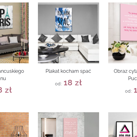
rancuskiego
Plakat kocham spać
Obraz cyt
onu
Puc
18
zł
od:
8
zł
od: