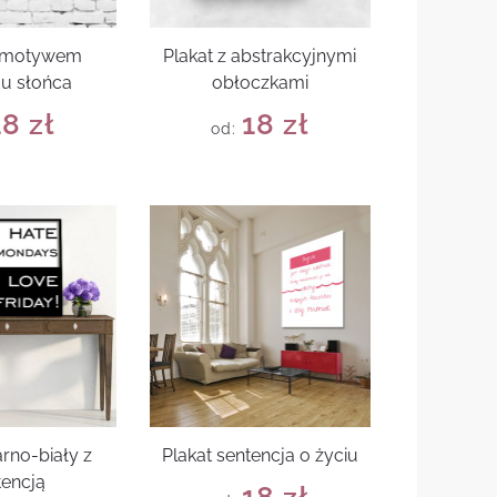
z motywem
Plakat z abstrakcyjnymi
u słońca
obłoczkami
18
zł
18
zł
od:
arno-biały z
Plakat sentencja o życiu
tencją
18
zł