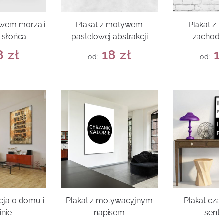
ywem morza i
Plakat z motywem
Plakat 
 słońca
pastelowej abstrakcji
zachod
8
zł
18
zł
od:
od:
cja o domu i
Plakat z motywacyjnym
Plakat cz
inie
napisem
sen