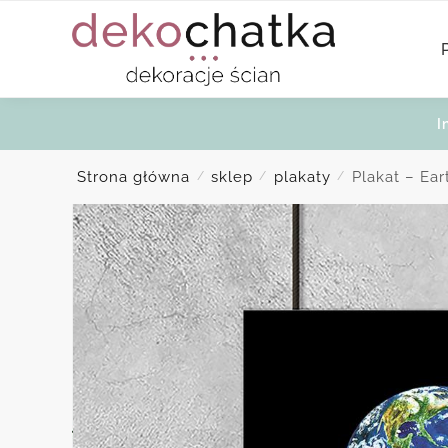
Skip
Skip
to
to
navigation
content
I
Strona główna
sklep
plakaty
Plakat – Ear
/
/
/