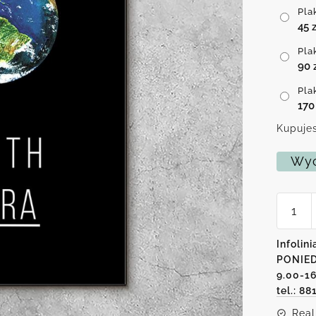
Pla
45
z
Pla
90
Pla
17
Kupujes
Wyc
ilość
Plakat
-
Earth
Infolini
PONIED
9.00-1
tel.: 88
Real