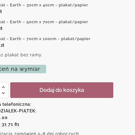
kat - Earth – 30cm x 40cm - plakat/papier
ł
kat - Earth – 50cm x 70cm - plakat/papier
zł
kat - Earth – 70cm x 100cm - plakat/papier
0
zł
z plakat bez ramy.
eń na wymiar
Dodaj do koszyka
a telefoniczna:
ZIAŁEK-PIĄTEK:
6.00
1 31 71 81
izacja zamówień 5-8 dni roboczych