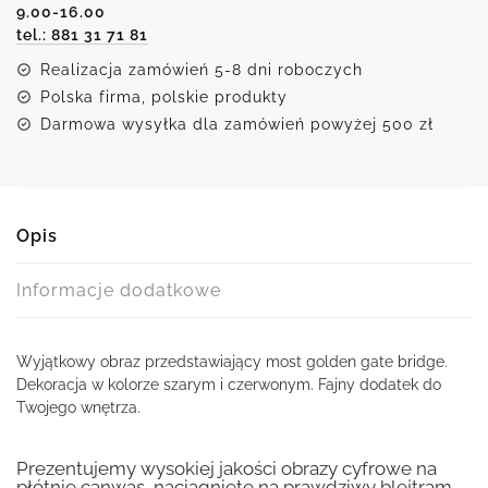
9.00-16.00
Bridge
tel.: 881 31 71 81
Realizacja zamówień 5-8 dni roboczych
Polska firma, polskie produkty
Darmowa wysyłka dla zamówień powyżej 500 zł
Opis
Informacje dodatkowe
Wyjątkowy obraz przedstawiający most golden gate bridge.
Dekoracja w kolorze szarym i czerwonym. Fajny dodatek do
Twojego wnętrza.
Prezentujemy wysokiej jakości obrazy cyfrowe na
płótnie canwas, naciągnięte na prawdziwy blejtram