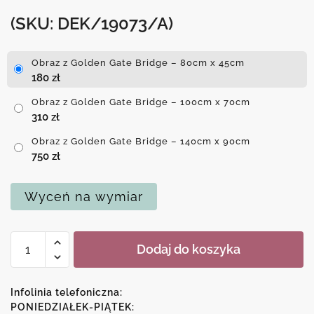
(SKU: DEK/19073/A)
Obraz z Golden Gate Bridge – 80cm x 45cm
180
zł
Obraz z Golden Gate Bridge – 100cm x 70cm
310
zł
Obraz z Golden Gate Bridge – 140cm x 90cm
750
zł
Wyceń na wymiar
ilość
Dodaj do koszyka
Obraz
z
Golden
Infolinia telefoniczna:
Gate
PONIEDZIAŁEK-PIĄTEK: