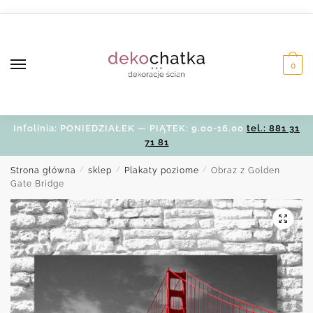
Skip
Skip
to
to
navigation
content
0
Infolinia: PONIEDZIAŁEK — PIĄTEK: 9.00-16.00
tel.: 881 31
71 81
Strona główna
/
sklep
/
Plakaty poziome
/
Obraz z Golden
Gate Bridge