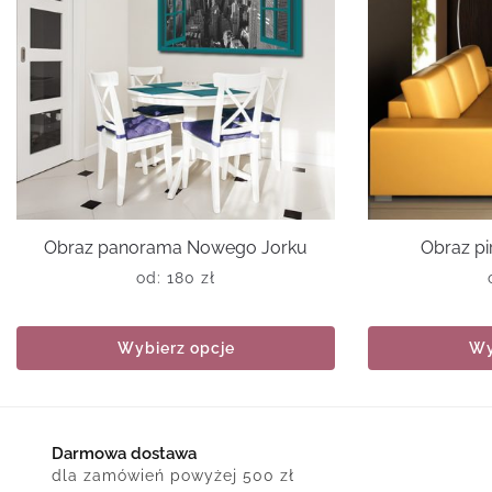
Obraz panorama Nowego Jorku
Obraz pi
od:
180
zł
Wybierz opcje
Wy
Darmowa dostawa
dla zamówień powyżej 500 zł