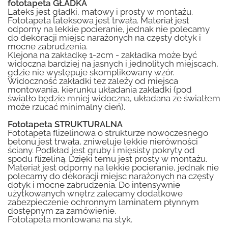
fototapeta GŁADKA
Lateks jest gładki, matowy i prosty w montażu.
Fototapeta lateksowa jest trwała. Materiał jest
odporny na lekkie pocieranie, jednak nie polecamy
do dekoracji miejsc narażonych na częsty dotyk i
mocne zabrudzenia.
Klejona na zakładkę 1-2cm - zakładka może być
widoczna bardziej na jasnych i jednolitych miejscach,
gdzie nie występuje skomplikowany wzór.
Widoczność zakładki tez zależy od miejsca
montowania, kierunku układania zakładki (pod
światło będzie mniej widoczna, układana ze światłem
może rzucać minimalny cień).
Fototapeta STRUKTURALNA
Fototapeta flizelinowa o strukturze nowoczesnego
betonu jest trwała, zniweluje lekkie nierówności
ściany. Podkład jest gruby i mięsisty pokryty od
spodu flizeliną. Dzięki temu jest prosty w montażu.
Materiał jest odporny na lekkie pocieranie, jednak nie
polecamy do dekoracji miejsc narażonych na częsty
dotyk i mocne zabrudzenia. Do intensywnie
użytkowanych wnętrz zalecamy dodatkowe
zabezpieczenie ochronnym laminatem płynnym
dostępnym za zamówienie.
Fototapeta montowana na styk.