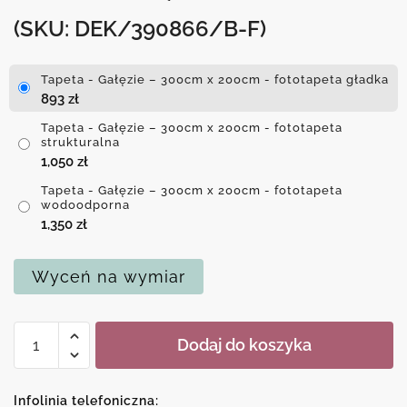
(SKU: DEK/390866/B-F)
Tapeta - Gałęzie – 300cm x 200cm - fototapeta gładka
893
zł
Tapeta - Gałęzie – 300cm x 200cm - fototapeta
strukturalna
1,050
zł
Tapeta - Gałęzie – 300cm x 200cm - fototapeta
wodoodporna
1,350
zł
Wyceń na wymiar
ilość
Dodaj do koszyka
Tapeta
-
Gałęzie
Infolinia telefoniczna: