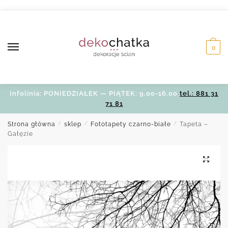
Skip
Skip
to
to
navigation
content
0
Infolinia: PONIEDZIAŁEK — PIĄTEK: 9.00-16.00
tel.: 881 31
71 81
Strona główna
/
sklep
/
Fototapety czarno-białe
/
Tapeta –
Gałęzie