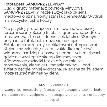
Fototapeta SAMOPRZYLEPNA™
Gładki gruby materiał z powłoką winylową.
SAMOPRZYLEPNY. Może służyć jako okleina
meblowa oraz na fronty szaf i kuchenne AGD. Wydruk
ma soczyste i ostre kolory.
Nie przyklejaj fototapety na malowaną wcześniej
farbami ścianę. Ścianę trzeba zagruntować, podłoże
musi być zwarte i bez domieszek lateksu. W innym
przypadku fototapeta może się odklejać.
Fototapetę można myć delikatnymi detergentami.
Klejona na zakładkę 1-2cm - zakładka może być
widoczna bardziej na jasnych i jednolitych miejscach,
gdzie nie występuje skomplikowany wzór.
Widoczność zakładki tez zależy od miejsca
montowania, kierunku układania zakładki (pod
światło będzie mniej widoczna, układana ze światłem
może rzucać minimalny cień).
SKU:
390866/b-f
Kategorie:
bestsellery
,
fototapety
,
Fototapety czarno-białe
,
Fototapety do przedpokoju
,
Fototapety do salonu
,
Fototapety
do sypialni