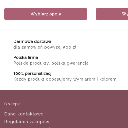
Wybierz opcje
Wy
Darmowa dostawa
dla zamówień powyżej 500 zł
Polska firma
Polskie produkty, polska gwarancja
100% personalizacji
Każdy produkt dopasujemy wymiarem i kolorem
O sklepie
Dane kontaktowe
Regulamin zakupów