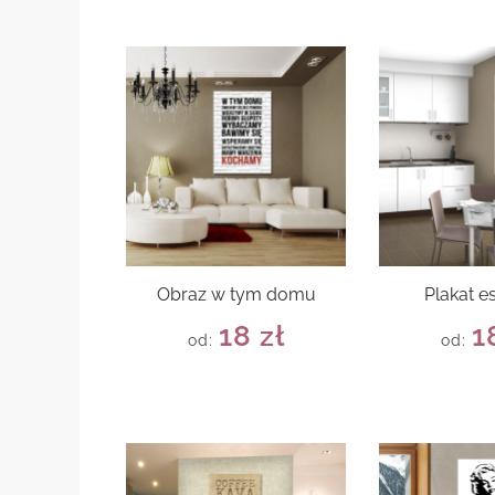
Obraz w tym domu
Plakat e
18
zł
1
od:
od: