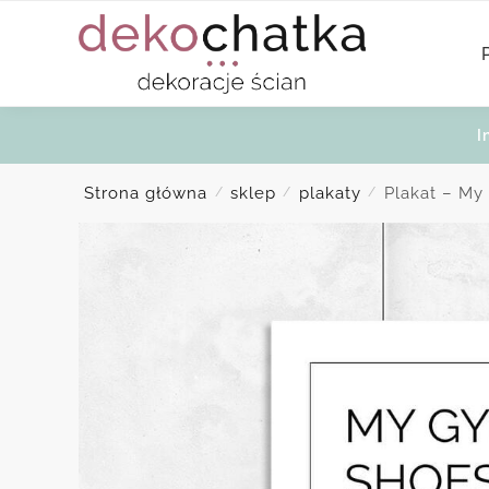
Skip
Skip
to
to
navigation
content
I
Strona główna
sklep
plakaty
Plakat – My
/
/
/