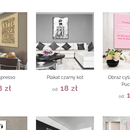
spresso
Plakat czarny kot
Obraz cyt
Puc
8
zł
18
zł
od:
od: