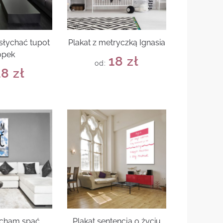
słychać tupot
Plakat z metryczką Ignasia
ópek
18
zł
od:
18
zł
ocham spać
Plakat sentencja o życiu