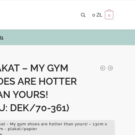
0
ZŁ
0
81
AKAT – MY GYM
OES ARE HOTTER
AN YOURS!
U: DEK/70-361)
kat - My gym shoes are hotter than yours! – 13cm x
m - plakat/papier