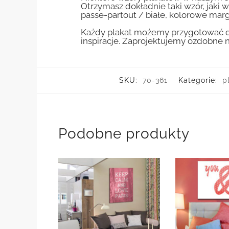
Otrzymasz dokładnie taki wzór, jaki w
passe-partout / białe, kolorowe marg
Każdy plakat możemy przygotować do
inspiracje. Zaprojektujemy ozdobne n
SKU:
70-361
Kategorie:
p
Podobne produkty