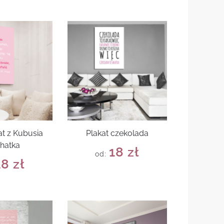
at z Kubusia
Plakat czekolada
hatka
18
zł
od:
18
zł