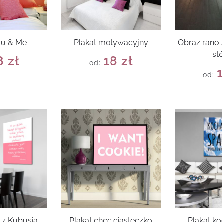
ou & Me
Plakat motywacyjny
Obraz rano 
st
8
zł
18
zł
od:
od:
t z Kubusia
Plakat chcę ciasteczko
Plakat k