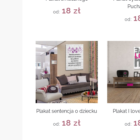
Puch
18
zł
od:
1
od:
Plakat sentencja o dziecku
Plakat I lo
18
zł
1
od:
od: