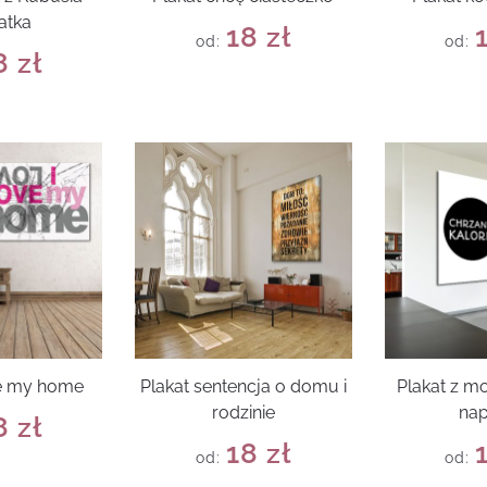
atka
18
zł
od:
od:
8
zł
ve my home
Plakat sentencja o domu i
Plakat z 
rodzinie
na
8
zł
18
zł
od:
od: