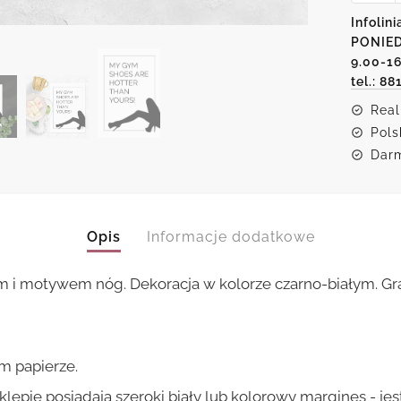
My
Infolini
gym
PONIED
shoes
are
9.00-1
hotter
tel.: 88
than
yours!
Real
Pols
Darm
Opis
Informacje dodatkowe
m i motywem nóg. Dekoracja w kolorze czarno-białym. Gra
m papierze.
lepie posiadają szeroki biały lub kolorowy margines - je