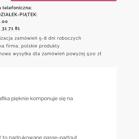
a telefoniczna:
ZIAŁEK-PIĄTEK:
6.00
1 31 71 81
izacja zamówień 5-8 dni roboczych
ka firma, polskie produkty
owa wysyłka dla zamówień powyżej 500 zł
fika pięknie komponuje się na
st to nadrukowane passe-partout.