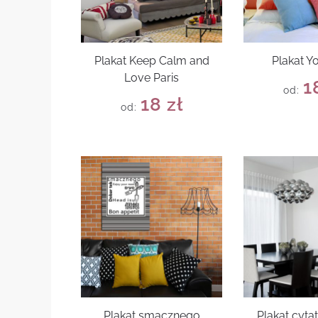
Plakat Keep Calm and
Plakat Y
Love Paris
1
od:
18
zł
od:
Plakat smacznego
Plakat cyta