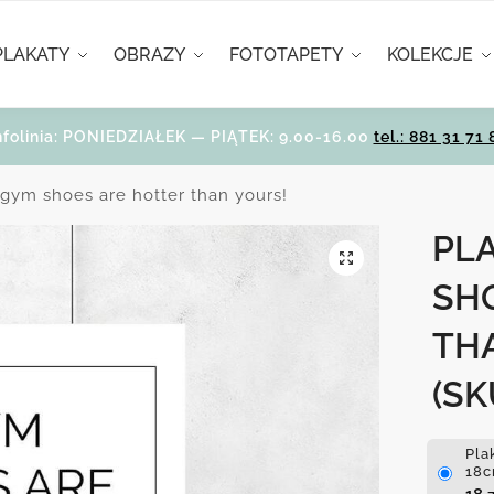
PLAKATY
OBRAZY
FOTOTAPETY
KOLEKCJE
nfolinia: PONIEDZIAŁEK — PIĄTEK: 9.00-16.00
tel.: 881 31 71 
 gym shoes are hotter than yours!
PL
SH
TH
(SK
Pla
18c