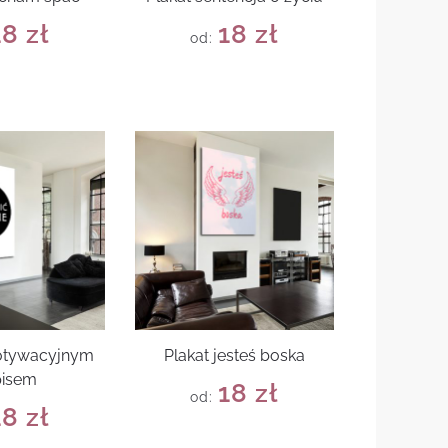
18
zł
18
zł
od:
motywacyjnym
Plakat jesteś boska
pisem
18
zł
od:
18
zł