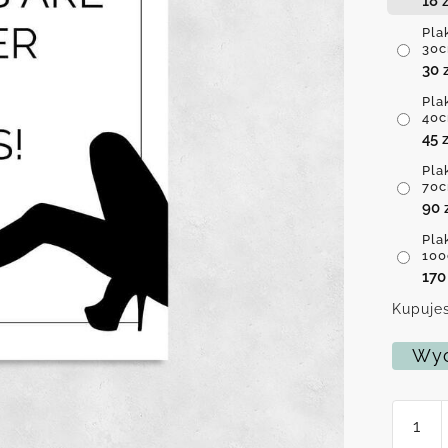
18
z
Pla
30c
30
Pla
40c
45
z
Pla
70c
90
Pla
100
17
Kupujes
Wyc
ilość
Plakat
-