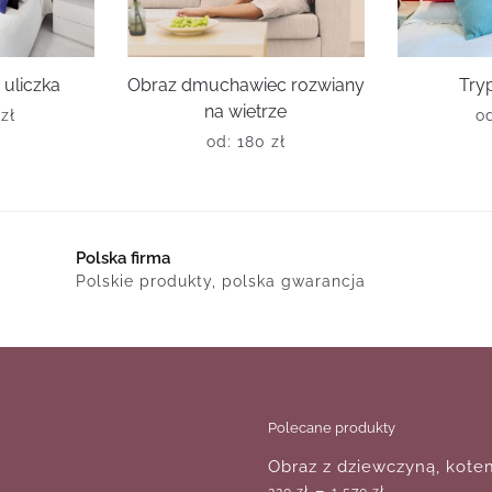
 uliczka
Obraz dmuchawiec rozwiany
Try
na wietrze
0
zł
o
od:
180
zł
Polska firma
Polskie produkty, polska gwarancja
Polecane produkty
Obraz z dziewczyną, kote
–