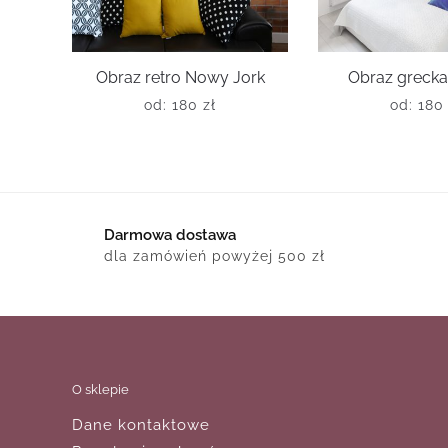
Obraz retro Nowy Jork
Obraz grecka
od:
180
zł
od:
18
Darmowa dostawa
dla zamówień powyżej 500 zł
O sklepie
Dane kontaktowe