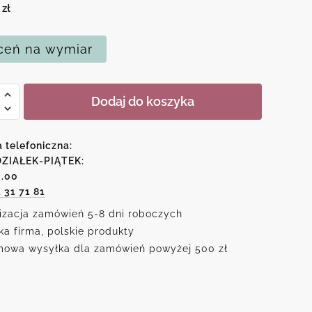
0
zł
eń na wymiar
Dodaj do koszyka
a telefoniczna:
ZIAŁEK-PIĄTEK:
6.00
1 31 71 81
izacja zamówień 5-8 dni roboczych
ka firma, polskie produkty
owa wysyłka dla zamówień powyżej 500 zł