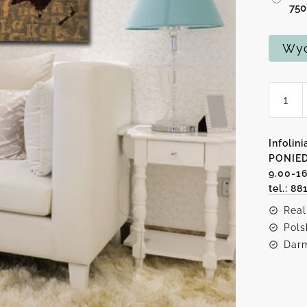
75
Wyc
ilość
Obraz
mapa
w
Infolini
litery
PONIED
9.00-1
tel.: 88
Real
Pols
Darm