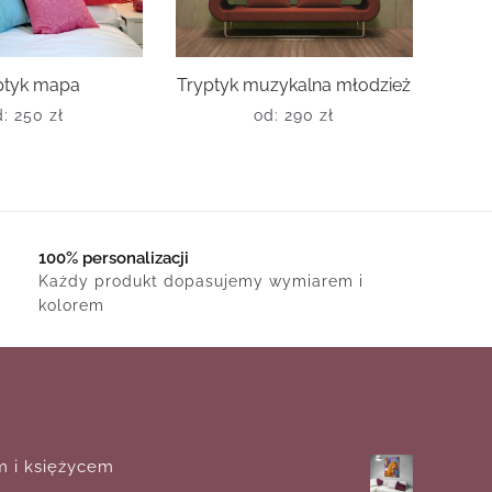
ptyk mapa
Tryptyk muzykalna młodzież
d:
250
zł
od:
290
zł
100% personalizacji
Każdy produkt dopasujemy wymiarem i
kolorem
m i księżycem