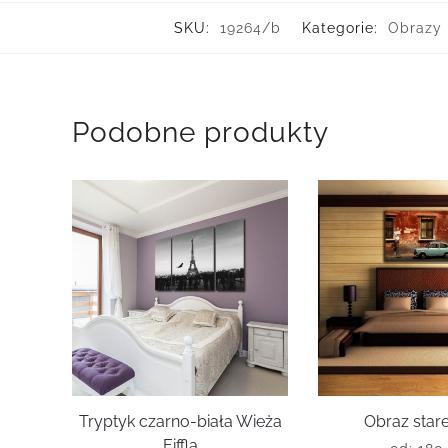
SKU:
19264/b
Kategorie:
Obrazy 
Podobne produkty
Tryptyk czarno-biała Wieża
Obraz star
Eiffla