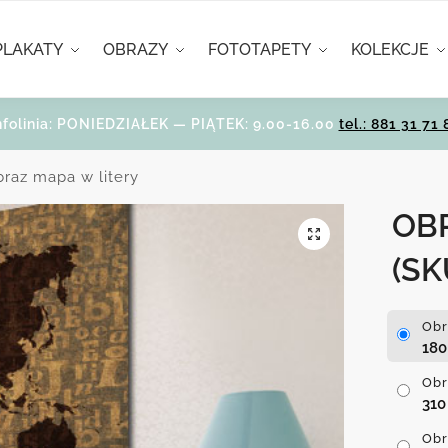
PLAKATY
OBRAZY
FOTOTAPETY
KOLEKCJE
nfolinia: PONIEDZIAŁEK — PIĄTEK: 9.00-16.00
tel.: 881 31 71 
raz mapa w litery
OB
(SK
Obr
18
Obr
31
Obr