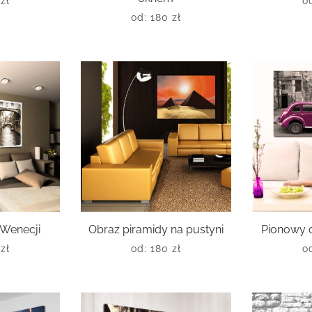
0
zł
o
od:
180
zł
 Wenecji
Obraz piramidy na pustyni
Pionowy o
0
zł
od:
180
zł
o