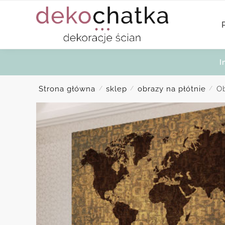
Skip
Skip
to
to
navigation
content
I
Strona główna
sklep
obrazy na płótnie
Ob
/
/
/