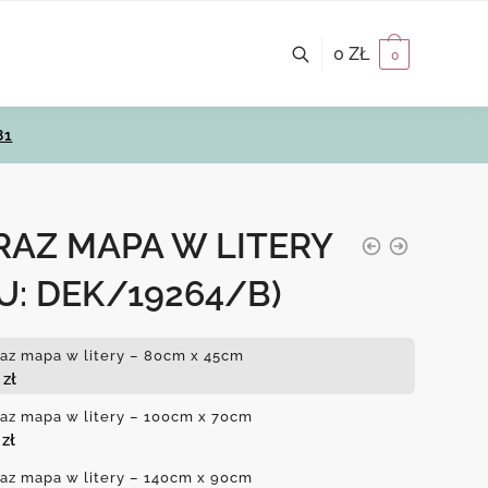
0
ZŁ
0
81
RAZ MAPA W LITERY
U: DEK/19264/B)
az mapa w litery – 80cm x 45cm
0
zł
az mapa w litery – 100cm x 70cm
0
zł
az mapa w litery – 140cm x 90cm