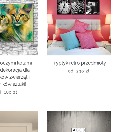
roczymi kotami –
Tryptyk retro przedmioty
 dekoracja dla
od:
290
zł
ków zwierząt i
ików sztuki!
d:
180
zł