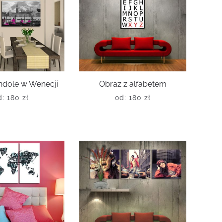
ndole w Wenecji
Obraz z alfabetem
d:
180
zł
od:
180
zł