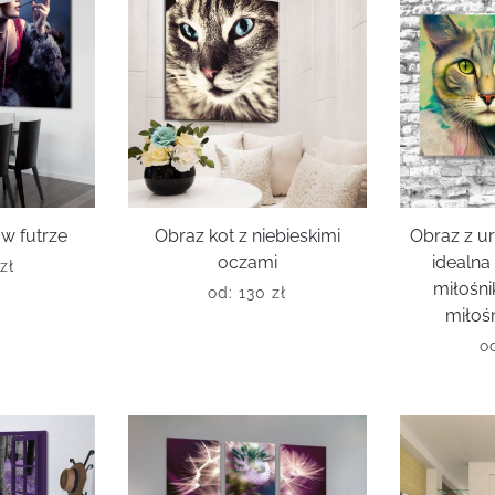
 w futrze
Obraz kot z niebieskimi
Obraz z u
oczami
idealna
0
zł
miłośni
od:
130
zł
miłośn
o