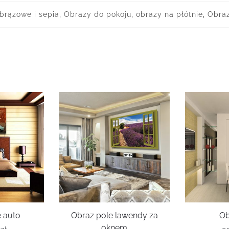
brązowe i sepia
,
Obrazy do pokoju
,
obrazy na płótnie
,
Obra
e auto
Obraz pole lawendy za
Ob
oknem