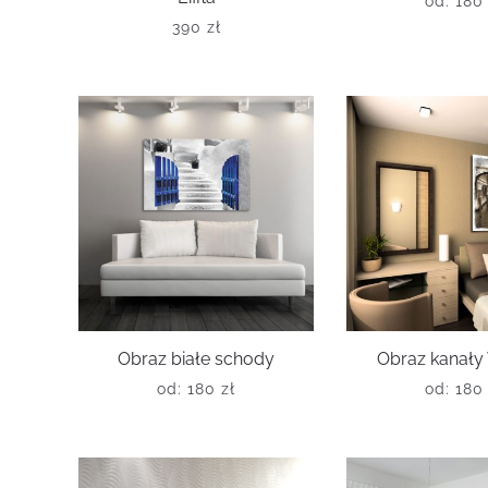
od:
18
390
zł
Obraz białe schody
Obraz kanały
od:
180
zł
od:
18