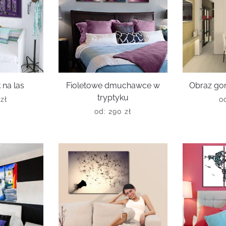
 na las
Fioletowe dmuchawce w
Obraz go
tryptyku
0
zł
o
od:
290
zł