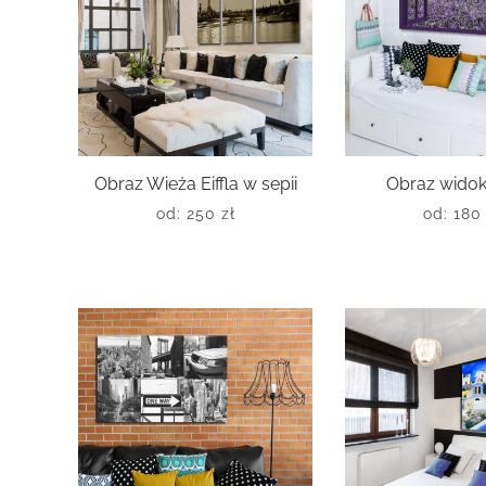
Obraz Wieża Eiffla w sepii
Obraz widok
od:
250
zł
od:
18