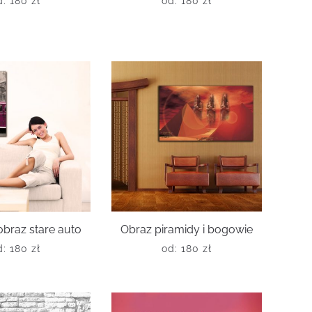
d:
180
zł
od:
180
zł
braz stare auto
Obraz piramidy i bogowie
d:
180
zł
od:
180
zł