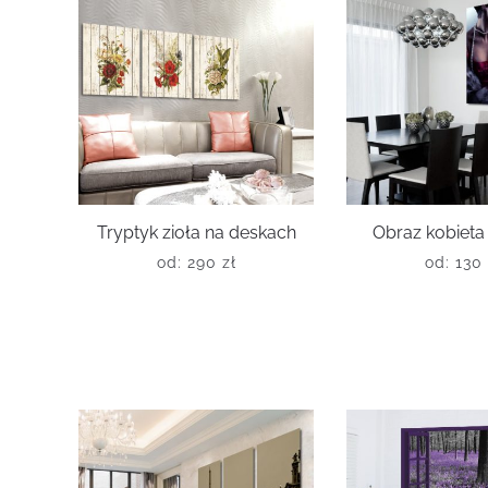
Tryptyk zioła na deskach
Obraz kobieta
od:
290
zł
od:
13